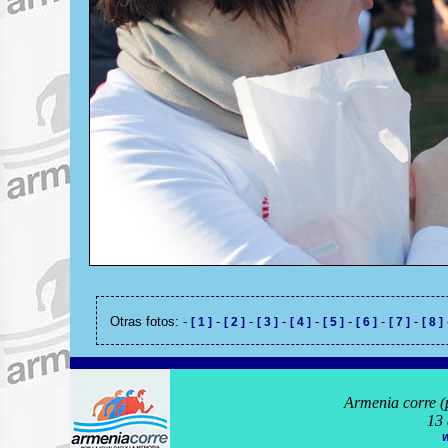
Otras fotos: -
-
-
-
-
-
-
-
[ 1 ]
[ 2 ]
[ 3 ]
[ 4 ]
[ 5 ]
[ 6 ]
[ 7 ]
[ 8 ]
Armenia corre (
13 
w