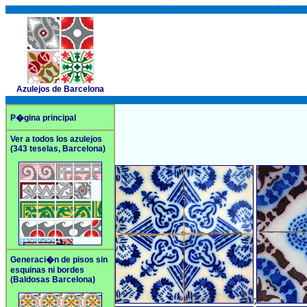
Azulejos de Barcelona
P�gina principal
Ver a todos los azulejos
(343 teselas, Barcelona)
Generaci�n de pisos sin
esquinas ni bordes
(Baldosas Barcelona)
;