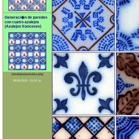
Generaci�n de paredes
con cuatro azulejos
(Azulejos franceses)
;
/azulejos/paredes.php
09/08/2026 - 01:01 hs.
;