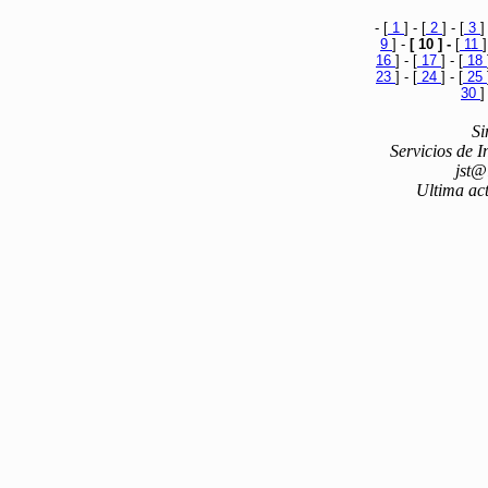
- [
1
] - [
2
] - [
3
]
9
] -
[ 10 ] -
[
11
]
16
] - [
17
] - [
18
23
] - [
24
] - [
25
30
]
Si
Servicios de 
jst@
Ultima act