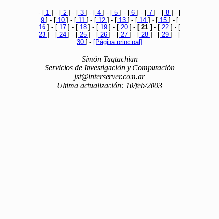
- [
1
] - [
2
] - [
3
] - [
4
] - [
5
] - [
6
] - [
7
] - [
8
] - [
9
] - [
10
] - [
11
] - [
12
] - [
13
] - [
14
] - [
15
] - [
16
] - [
17
] - [
18
] - [
19
] - [
20
] -
[ 21 ] -
[
22
] - [
23
] - [
24
] - [
25
] - [
26
] - [
27
] - [
28
] - [
29
] - [
30
] -
[Página principal]
Simón Tagtachian
Servicios de Investigación y Computación
jst@interserver.com.ar
Ultima actualización: 10/feb/2003