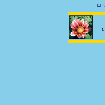
- [
1
] -
[
Ul