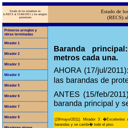
Estado de lo
Estado de los miradores en
la RECS al 15/feb/2011 y los arreglos
(RECS) al
posteriores
Primeros arreglos y
obras terminadas
Mirador 1
Baranda principa
Mirador 2
metros cada una.
Mirador 3
AHORA (17/jul/2011)
Mirador 4
las barandas de prot
Mirador 5
ANTES (15/feb/2011)
Mirador 6
baranda principal y 
Mirador 7
Mirador 8
(29/mayo/2011). Mirador 3: �Excelentes no
barandas y se cambi� todo el piso.
Miradores planos