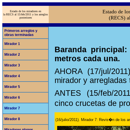
Estado de lo
Estado de los miradores en
la RECS al 15/feb/2011 y los arreglos
(RECS) al
posteriores
Primeros arreglos y
obras terminadas
Mirador 1
Baranda principal:
Mirador 2
metros cada una.
Mirador 3
AHORA (17/jul/2011
Mirador 4
mirador y arregladas
Mirador 5
ANTES (15/feb/2011
Mirador 6
cinco crucetas de pr
Mirador 7
Mirador 8
(16/julio/2011). Mirador 7: Revis�n de los ar
Miradores planos