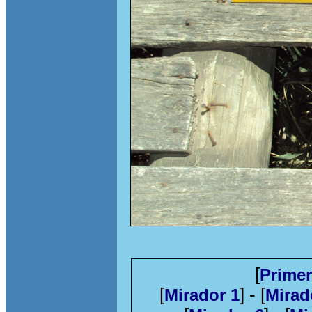
[
Primer
[
] - [
Mirador 1
Mirad