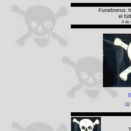
Funebreros: 
el fú
6 de 
[
- [
1
] 
"F