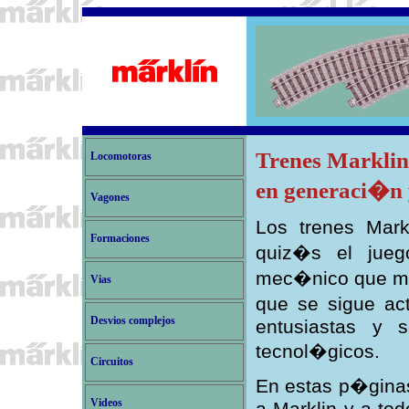
Trenes Marklin
Locomotoras
en generaci�n 
Vagones
Los trenes Mar
Formaciones
quiz�s el jueg
mec�nico que m�s
Vias
que se sigue ac
Desvios complejos
entusiastas y 
tecnol�gicos.
Circuitos
En estas p�gina
Videos
a Marklin y a to