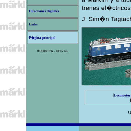
trenes el�ctricos
Direcciones digitales
J. Sim�n Tagtach
Links
P�gina principal
08/08/2026 - 13:07 hs.
[
Locomotor
U