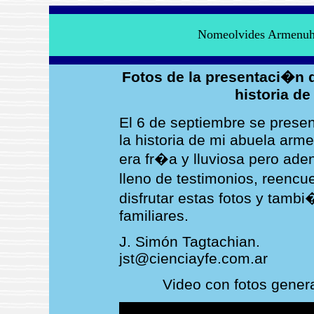
Nomeolvides Armenuhi,
Fotos de la presentaci�n d
historia d
El 6 de septiembre se prese
la historia de mi abuela ar
era fr�a y lluviosa pero aden
lleno de testimonios, reenc
disfrutar estas fotos y tamb
familiares.
J. Simón Tagtachian.
jst@cienciayfe.com.ar
Video con fotos gener