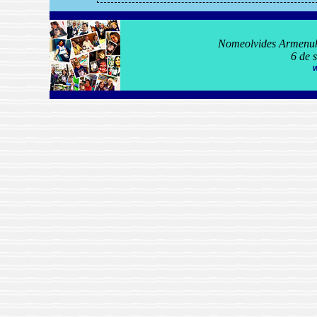
Nomeolvides Armenuhi
6 de 
w