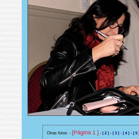
[Página 1 ]
Otras fotos: -
-
-
-
-
[ 2 ]
[ 3 ]
[ 4 ]
[ 5 