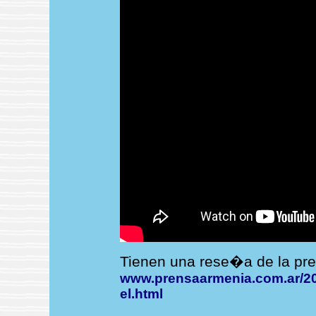
Tienen una rese�a de la pr
www.prensaarmenia.com.ar/201
el.html