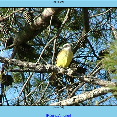
[foto 79]
[foto 80]
[Página Anterior]