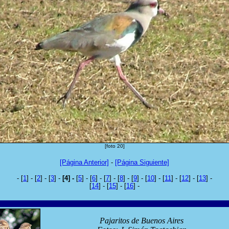
[foto 20]
[Página Anterior]
-
[Página Siguiente]
- [
1
] - [
2
] - [
3
] -
[4] -
[
5
] - [
6
] - [
7
] - [
8
] - [
9
] - [
10
] - [
11
] - [
12
] - [
13
] -
[
14
] - [
15
] - [
16
] -
Pajaritos de Buenos Aires