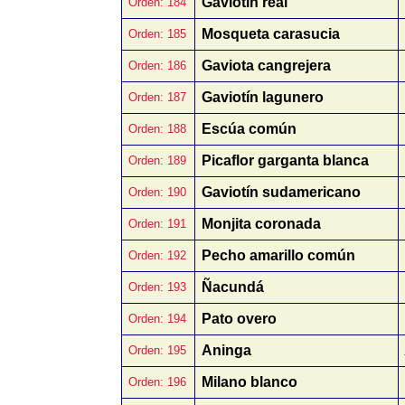
Gaviotín real
Orden: 184
Mosqueta carasucia
Orden: 185
Gaviota cangrejera
Orden: 186
Gaviotín lagunero
Orden: 187
Escúa común
Orden: 188
Picaflor garganta blanca
Orden: 189
Gaviotín sudamericano
Orden: 190
Monjita coronada
Orden: 191
Pecho amarillo común
Orden: 192
Ñacundá
Orden: 193
Pato overo
Orden: 194
Aninga
Orden: 195
Milano blanco
Orden: 196