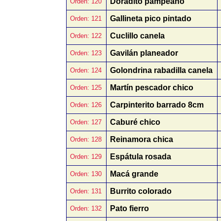
Doradito pampeano
Orden: 120
Gallineta pico pintado
Orden: 121
Cuclillo canela
Orden: 122
Gavilán planeador
Orden: 123
Golondrina rabadilla canela
Orden: 124
Martín pescador chico
Orden: 125
Carpinterito barrado 8cm
Orden: 126
Caburé chico
Orden: 127
Reinamora chica
Orden: 128
Espátula rosada
Orden: 129
Macá grande
Orden: 130
Burrito colorado
Orden: 131
Pato fierro
Orden: 132