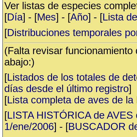
Ver listas de especies compl
[
Día
] - [
Mes
] - [
Año
] - [
Lista d
[
Distribuciones temporales po
(Falta revisar funcionamiento
abajo:)
[
Listados de los totales de de
días desde el último registro
]
[
Lista completa de aves de l
[
LISTA HISTÓRICA de AVES d
1/ene/2006
] - [
BUSCADOR de av