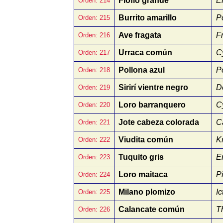
Fiofío grande
E
Orden: 214
Burrito amarillo
P
Orden: 215
Ave fragata
F
Orden: 216
Urraca común
C
Orden: 217
Pollona azul
P
Orden: 218
Sirirí vientre negro
D
Orden: 219
Loro barranquero
C
Orden: 220
Jote cabeza colorada
C
Orden: 221
Viudita común
K
Orden: 222
Tuquito gris
E
Orden: 223
Loro maitaca
P
Orden: 224
Milano plomizo
I
Orden: 225
Calancate común
T
Orden: 226