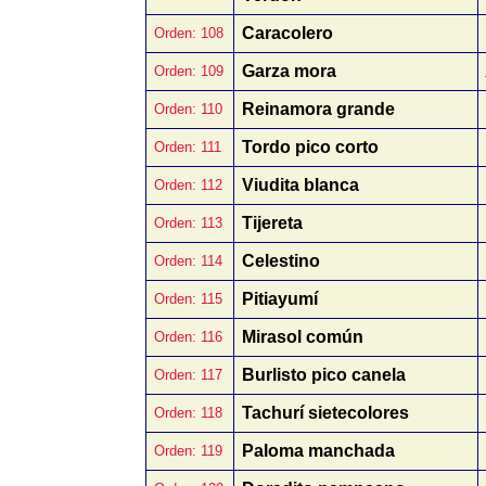
Caracolero
Orden: 108
Garza mora
Orden: 109
Reinamora grande
Orden: 110
Tordo pico corto
Orden: 111
Viudita blanca
Orden: 112
Tijereta
Orden: 113
Celestino
Orden: 114
Pitiayumí
Orden: 115
Mirasol común
Orden: 116
Burlisto pico canela
Orden: 117
Tachurí sietecolores
Orden: 118
Paloma manchada
Orden: 119