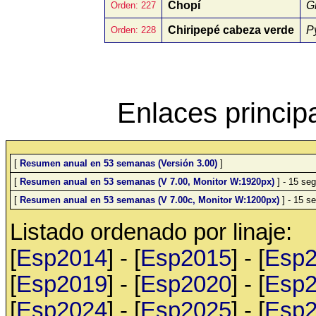
Chopí
G
Orden: 227
Chiripepé cabeza verde
Py
Orden: 228
Enlaces princip
[
Resumen anual en 53 semanas (Versión 3.00)
]
[
Resumen anual en 53 semanas (V 7.00, Monitor W:1920px)
] - 15 seg
[
Resumen anual en 53 semanas (V 7.00c, Monitor W:1200px)
] - 15 se
Listado ordenado por linaje:
[
Esp2014
] - [
Esp2015
] - [
Esp
[
Esp2019
] - [
Esp2020
] - [
Esp
[
Esp2024
] - [
Esp2025
] - [
Esp