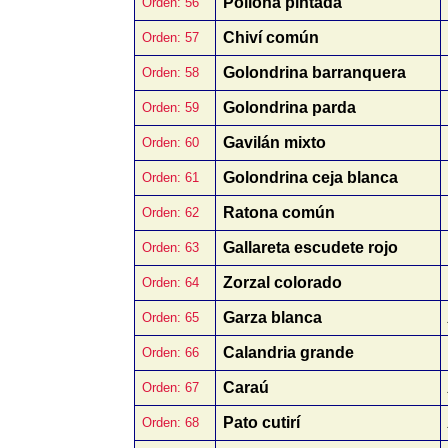
Pollona pintada
Orden: 56
Chiví común
Orden: 57
Golondrina barranquera
Orden: 58
Golondrina parda
Orden: 59
Gavilán mixto
Orden: 60
Golondrina ceja blanca
Orden: 61
Ratona común
Orden: 62
Gallareta escudete rojo
Orden: 63
Zorzal colorado
Orden: 64
Garza blanca
Orden: 65
Calandria grande
Orden: 66
Caraú
Orden: 67
Pato cutirí
Orden: 68