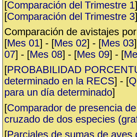
[
Comparación del Trimestre 1
[
Comparación del Trimestre 3
Comparación de avistajes po
[
Mes 01
] - [
Mes 02
] - [
Mes 03
]
07
] - [
Mes 08
] - [
Mes 09
] - [
Me
[
PROBABILIDAD PORCENTUAL 
determinado en la RECS
] - [
Q
para un día determinado
]
[
Comparador de presencia de 
cruzado de dos especies (gr
[
Parciales de sumas de aves