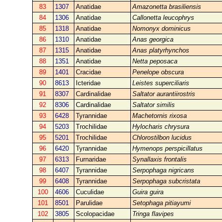
83
1307
Anatidae
Amazonetta brasiliensis
84
1306
Anatidae
Callonetta leucophrys
85
1318
Anatidae
Nomonyx dominicus
86
1310
Anatidae
Anas georgica
87
1315
Anatidae
Anas platyrhynchos
88
1351
Anatidae
Netta peposaca
89
1401
Cracidae
Penelope obscura
90
8613
Icteridae
Leistes superciliaris
91
8307
Cardinalidae
Saltator aurantiirostris
92
8306
Cardinalidae
Saltator similis
93
6428
Tyrannidae
Machetornis rixosa
94
5203
Trochilidae
Hylocharis chrysura
95
5201
Trochilidae
Chlorostilbon lucidus
96
6420
Tyrannidae
Hymenops perspicillatus
97
6313
Furnaridae
Synallaxis frontalis
98
6407
Tyrannidae
Serpophaga nigricans
99
6408
Tyrannidae
Serpophaga subcristata
100
4606
Cuculidae
Guira guira
101
8501
Parulidae
Setophaga pitiayumi
102
3805
Scolopacidae
Tringa flavipes