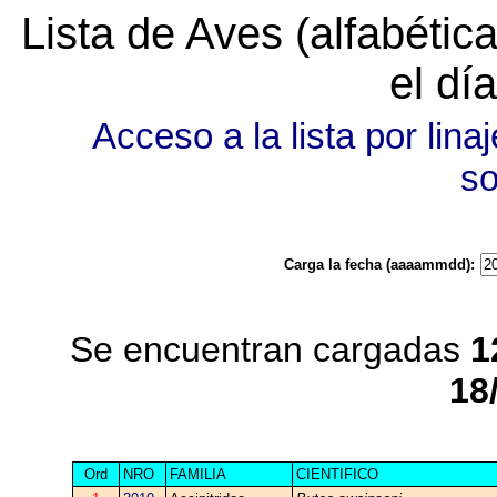
Lista de Aves (alfabéti
el dí
Acceso a la lista por linaj
s
Carga la fecha (aaaammdd):
Se encuentran cargadas
1
18
Ord
NRO
FAMILIA
CIENTIFICO