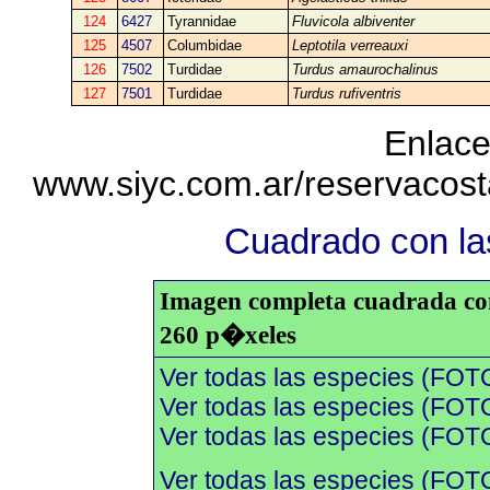
124
6427
Tyrannidae
Fluvicola albiventer
125
4507
Columbidae
Leptotila verreauxi
126
7502
Turdidae
Turdus amaurochalinus
127
7501
Turdidae
Turdus rufiventris
Enlace
www.siyc.com.ar/reservacos
Cuadrado con las
Imagen completa cuadrada con 
260 p�xeles
Ver todas las especies (FOT
Ver todas las especies (FOTO
Ver todas las especies (FOTO
Ver todas las especies (FOT