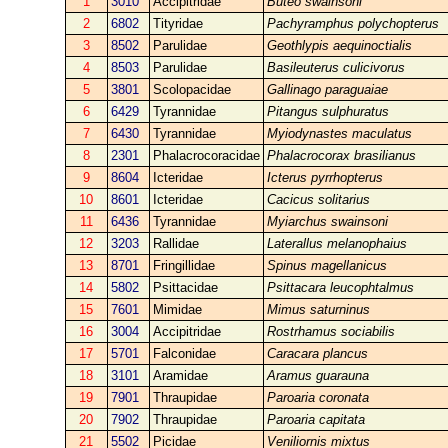
1
3010
Accipitridae
Buteo swainsoni
2
6802
Tityridae
Pachyramphus polychopterus
3
8502
Parulidae
Geothlypis aequinoctialis
4
8503
Parulidae
Basileuterus culicivorus
5
3801
Scolopacidae
Gallinago paraguaiae
6
6429
Tyrannidae
Pitangus sulphuratus
7
6430
Tyrannidae
Myiodynastes maculatus
8
2301
Phalacrocoracidae
Phalacrocorax brasilianus
9
8604
Icteridae
Icterus pyrrhopterus
10
8601
Icteridae
Cacicus solitarius
11
6436
Tyrannidae
Myiarchus swainsoni
12
3203
Rallidae
Laterallus melanophaius
13
8701
Fringillidae
Spinus magellanicus
14
5802
Psittacidae
Psittacara leucophtalmus
15
7601
Mimidae
Mimus saturninus
16
3004
Accipitridae
Rostrhamus sociabilis
17
5701
Falconidae
Caracara plancus
18
3101
Aramidae
Aramus guarauna
19
7901
Thraupidae
Paroaria coronata
20
7902
Thraupidae
Paroaria capitata
21
5502
Picidae
Veniliornis mixtus