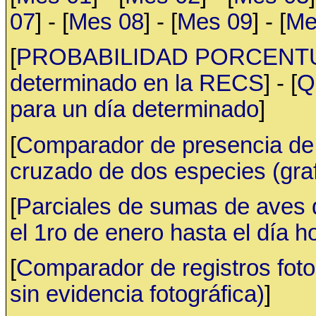
07
] - [
Mes 08
] - [
Mes 09
] - [
Me
[
PROBABILIDAD PORCENTUAL 
determinado en la RECS
] - [
Q
para un día determinado
]
[
Comparador de presencia de 
cruzado de dos especies (gr
[
Parciales de sumas de aves
el 1ro de enero hasta el día h
[
Comparador de registros fotog
sin evidencia fotográfica)
]