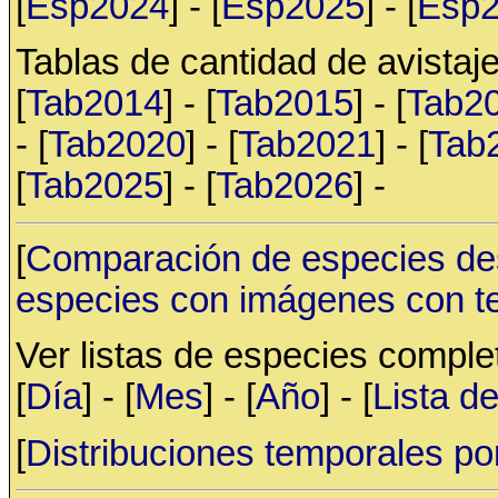
[
Esp2024
] - [
Esp2025
] - [
Esp
Tablas de cantidad de avistaje
[
Tab2014
] - [
Tab2015
] - [
Tab2
- [
Tab2020
] - [
Tab2021
] - [
Tab
[
Tab2025
] - [
Tab2026
] -
[
Comparación de especies de
especies con imágenes con t
Ver listas de especies compl
[
Día
] - [
Mes
] - [
Año
] - [
Lista d
[
Distribuciones temporales po