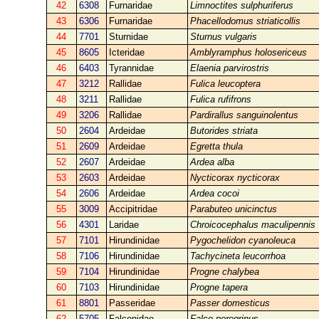
42
6308
Furnaridae
Limnoctites sulphuriferus
43
6306
Furnaridae
Phacellodomus striaticollis
44
7701
Sturnidae
Sturnus vulgaris
45
8605
Icteridae
Amblyramphus holosericeus
46
6403
Tyrannidae
Elaenia parvirostris
47
3212
Rallidae
Fulica leucoptera
48
3211
Rallidae
Fulica rufifrons
49
3206
Rallidae
Pardirallus sanguinolentus
50
2604
Ardeidae
Butorides striata
51
2609
Ardeidae
Egretta thula
52
2607
Ardeidae
Ardea alba
53
2603
Ardeidae
Nycticorax nycticorax
54
2606
Ardeidae
Ardea cocoi
55
3009
Accipitridae
Parabuteo unicinctus
56
4301
Laridae
Chroicocephalus maculipennis
57
7101
Hirundinidae
Pygochelidon cyanoleuca
58
7106
Hirundinidae
Tachycineta leucorrhoa
59
7104
Hirundinidae
Progne chalybea
60
7103
Hirundinidae
Progne tapera
61
8801
Passeridae
Passer domesticus
62
5705
Falconidae
Falco peregrinus