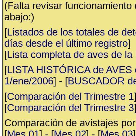
(Falta revisar funcionamiento
abajo:)
[
Listados de los totales de de
días desde el último registro
]
[
Lista completa de aves de l
[
LISTA HISTÓRICA de AVES d
1/ene/2006
] - [
BUSCADOR de av
[
Comparación del Trimestre 1
[
Comparación del Trimestre 3
Comparación de avistajes po
[
Mes 01
] - [
Mes 02
] - [
Mes 03
]