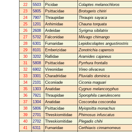
22
5503
Picidae
Colaptes melanochloros
23
5805
Psittacidae
Brotogeris chiriri
24
7907
Thraupidae
Thraupis sayaca
25
1201
Anhimidae
Chauna torquata
26
2608
Ardeidae
Syrigma sibilatrix
27
5702
Falconidae
Milvago chimango
28
6301
Furnaridae
Lepidocolaptes angustirostris
29
8101
Emberizidae
Zonotrichia capensis
30
3202
Rallidae
Aramides cajaneus
31
5808
Psittacidae
Pyrrhura frontalis
32
6902
Vireonidae
Vireo olivaceus
33
3301
Charadriidae
Pluvialis dominica
34
2101
Ciconiiade
Ciconia maguari
35
1303
Anatidae
Cygnus melancoryphus
36
7921
Thraupidae
Sporophila caerulescens
37
1304
Anatidae
Coscoroba coscoroba
38
5806
Psittacidae
Myiopsitta monachus
39
2701
Threskiornitidae
Phimosus infuscatus
40
2702
Threskiornitidae
Plegadis chihi
41
6311
Furnaridae
Certhiaxis cinnamomeus