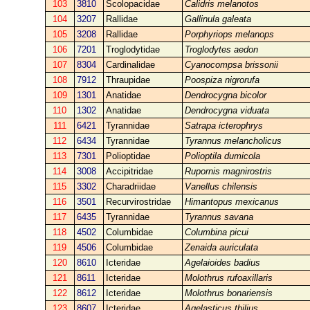
103
3810
Scolopacidae
Calidris melanotos
104
3207
Rallidae
Gallinula galeata
105
3208
Rallidae
Porphyriops melanops
106
7201
Troglodytidae
Troglodytes aedon
107
8304
Cardinalidae
Cyanocompsa brissonii
108
7912
Thraupidae
Poospiza nigrorufa
109
1301
Anatidae
Dendrocygna bicolor
110
1302
Anatidae
Dendrocygna viduata
111
6421
Tyrannidae
Satrapa icterophrys
112
6434
Tyrannidae
Tyrannus melancholicus
113
7301
Polioptidae
Polioptila dumicola
114
3008
Accipitridae
Rupornis magnirostris
115
3302
Charadriidae
Vanellus chilensis
116
3501
Recurvirostridae
Himantopus mexicanus
117
6435
Tyrannidae
Tyrannus savana
118
4502
Columbidae
Columbina picui
119
4506
Columbidae
Zenaida auriculata
120
8610
Icteridae
Agelaioides badius
121
8611
Icteridae
Molothrus rufoaxillaris
122
8612
Icteridae
Molothrus bonariensis
123
8607
Icteridae
Agelasticus thilius