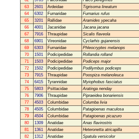
63
2601
Ardeidae
Tigrisoma lineatum
64
6302
Furnaridae
Furnarius rufus
65
3201
Rallidae
Aramides ypecaha
66
4001
Jacanidae
Jacana jacana
67
7916
Thraupidae
Sicalis flaveola
68
6901
Vireonidae
Cyclarhis gujanensis
69
6303
Furnaridae
Phleocryptes melanops
70
1501
Podicipedidae
Rollandia rolland
71
1503
Podicipedidae
Podiceps major
72
1502
Podicipedidae
Podilymbus podiceps
73
7915
Thraupidae
Poospiza melanoleuca
74
6415
Tyrannidae
Myiophobus fasciatus
75
5803
Psittacidae
Aratinga nenday
76
7906
Thraupidae
Pipraeidea bonariensis
77
4503
Columbidae
Columba livia
78
4505
Columbidae
Patagioenas maculosa
79
4504
Columbidae
Patagioenas picazuro
80
1309
Anatidae
Anas flavirostris
81
1361
Anatidae
Heteronetta atricapilla
82
1312
Anatidae
Spatula versicolor