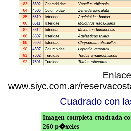
83
3302
Charadriidae
Vanellus chilensis
84
4506
Columbidae
Zenaida auriculata
85
8610
Icteridae
Agelaioides badius
86
8611
Icteridae
Molothrus rufoaxillaris
87
8612
Icteridae
Molothrus bonariensis
88
8607
Icteridae
Agelasticus thilius
89
8608
Icteridae
Chrysomus ruficapillus
90
4507
Columbidae
Leptotila verreauxi
91
7502
Turdidae
Turdus amaurochalinus
92
7501
Turdidae
Turdus rufiventris
Enlace
www.siyc.com.ar/reservacos
Cuadrado con las
Imagen completa cuadrada con 
260 p�xeles