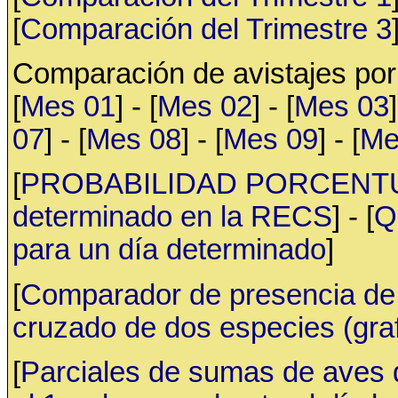
[
Comparación del Trimestre 3
Comparación de avistajes po
[
Mes 01
] - [
Mes 02
] - [
Mes 03
]
07
] - [
Mes 08
] - [
Mes 09
] - [
Me
[
PROBABILIDAD PORCENTUAL 
determinado en la RECS
] - [
Q
para un día determinado
]
[
Comparador de presencia de 
cruzado de dos especies (gr
[
Parciales de sumas de aves