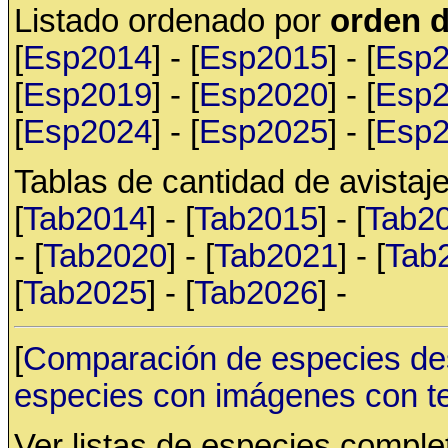
Listado ordenado por
orden d
[
Esp2014
] - [
Esp2015
] - [
Esp
[
Esp2019
] - [
Esp2020
] - [
Esp
[
Esp2024
] - [
Esp2025
] - [
Esp
Tablas de cantidad de avistaje
[
Tab2014
] - [
Tab2015
] - [
Tab2
- [
Tab2020
] - [
Tab2021
] - [
Tab
[
Tab2025
] - [
Tab2026
] -
[
Comparación de especies de
especies con imágenes con t
Ver listas de especies compl