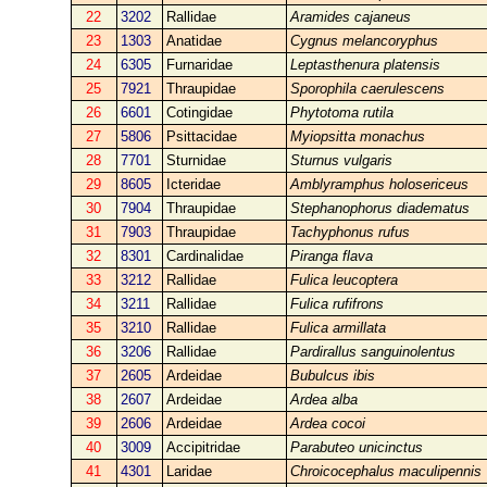
22
3202
Rallidae
Aramides cajaneus
23
1303
Anatidae
Cygnus melancoryphus
24
6305
Furnaridae
Leptasthenura platensis
25
7921
Thraupidae
Sporophila caerulescens
26
6601
Cotingidae
Phytotoma rutila
27
5806
Psittacidae
Myiopsitta monachus
28
7701
Sturnidae
Sturnus vulgaris
29
8605
Icteridae
Amblyramphus holosericeus
30
7904
Thraupidae
Stephanophorus diadematus
31
7903
Thraupidae
Tachyphonus rufus
32
8301
Cardinalidae
Piranga flava
33
3212
Rallidae
Fulica leucoptera
34
3211
Rallidae
Fulica rufifrons
35
3210
Rallidae
Fulica armillata
36
3206
Rallidae
Pardirallus sanguinolentus
37
2605
Ardeidae
Bubulcus ibis
38
2607
Ardeidae
Ardea alba
39
2606
Ardeidae
Ardea cocoi
40
3009
Accipitridae
Parabuteo unicinctus
41
4301
Laridae
Chroicocephalus maculipennis