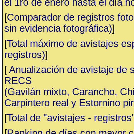
el 1ro de enero hasta el día h
[
Comparador de registros fotog
sin evidencia fotográfica)
]
[
Total máximo de avistajes e
registros)
]
[
Anualización de avistaje de 
RECS
(Gavilán mixto, Carancho, C
Carpintero real y Estornino pi
[
Total de "avistajes - registr
[
Ranking de días con mayor ca