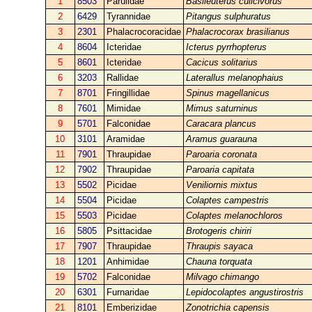
1
8503
Parulidae
Basileuterus culicivorus
2
6429
Tyrannidae
Pitangus sulphuratus
3
2301
Phalacrocoracidae
Phalacrocorax brasilianus
4
8604
Icteridae
Icterus pyrrhopterus
5
8601
Icteridae
Cacicus solitarius
6
3203
Rallidae
Laterallus melanophaius
7
8701
Fringillidae
Spinus magellanicus
8
7601
Mimidae
Mimus saturninus
9
5701
Falconidae
Caracara plancus
10
3101
Aramidae
Aramus guarauna
11
7901
Thraupidae
Paroaria coronata
12
7902
Thraupidae
Paroaria capitata
13
5502
Picidae
Veniliornis mixtus
14
5504
Picidae
Colaptes campestris
15
5503
Picidae
Colaptes melanochloros
16
5805
Psittacidae
Brotogeris chiriri
17
7907
Thraupidae
Thraupis sayaca
18
1201
Anhimidae
Chauna torquata
19
5702
Falconidae
Milvago chimango
20
6301
Furnaridae
Lepidocolaptes angustirostris
21
8101
Emberizidae
Zonotrichia capensis