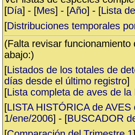
[
Día
] - [
Mes
] - [
Año
] - [
Lista d
[
Distribuciones temporales po
(Falta revisar funcionamiento
abajo:)
[
Listados de los totales de de
días desde el último registro
]
[
Lista completa de aves de l
[
LISTA HISTÓRICA de AVES d
1/ene/2006
] - [
BUSCADOR de av
[
Comparación del Trimestre 1