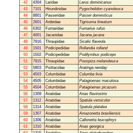
42
4304
Laridae
Larus dominicanus
43
7101
Hirundinidae
Pygochelidon cyanoleuca
44
8801
Passeridae
Passer domesticus
45
2601
Ardeidae
Tigrisoma lineatum
46
6302
Furnaridae
Furnarius rufus
47
4001
Jacanidae
Jacana jacana
48
7916
Thraupidae
Sicalis flaveola
49
1501
Podicipedidae
Rollandia rolland
50
1502
Podicipedidae
Podilymbus podiceps
51
7915
Thraupidae
Poospiza melanoleuca
52
5803
Psittacidae
Aratinga nenday
53
4503
Columbidae
Columba livia
54
4505
Columbidae
Patagioenas maculosa
55
4504
Columbidae
Patagioenas picazuro
56
1309
Anatidae
Anas flavirostris
57
1312
Anatidae
Spatula versicolor
58
1314
Anatidae
Spatula platalea
59
1307
Anatidae
Amazonetta brasiliensis
60
1306
Anatidae
Callonetta leucophrys
61
1310
Anatidae
Anas georgica
62
1315
Anatidae
Anas platyrhynchos