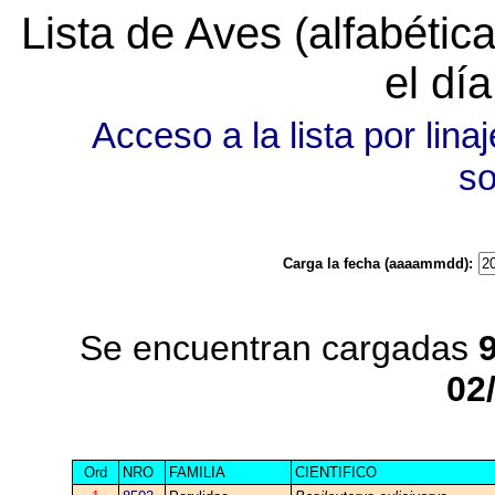
Lista de Aves (alfabéti
el dí
Acceso a la lista por linaj
s
Carga la fecha (aaaammdd):
Se encuentran cargadas
02
Ord
NRO
FAMILIA
CIENTIFICO