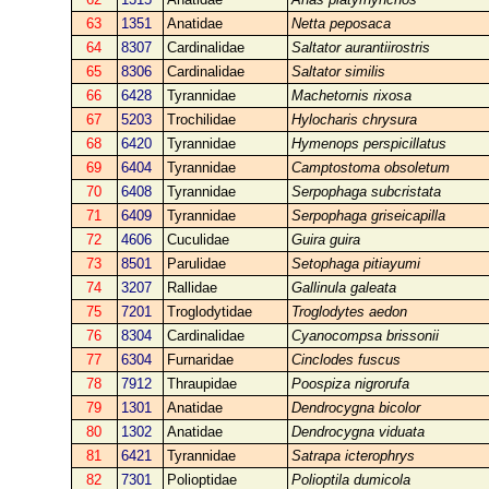
63
1351
Anatidae
Netta peposaca
64
8307
Cardinalidae
Saltator aurantiirostris
65
8306
Cardinalidae
Saltator similis
66
6428
Tyrannidae
Machetornis rixosa
67
5203
Trochilidae
Hylocharis chrysura
68
6420
Tyrannidae
Hymenops perspicillatus
69
6404
Tyrannidae
Camptostoma obsoletum
70
6408
Tyrannidae
Serpophaga subcristata
71
6409
Tyrannidae
Serpophaga griseicapilla
72
4606
Cuculidae
Guira guira
73
8501
Parulidae
Setophaga pitiayumi
74
3207
Rallidae
Gallinula galeata
75
7201
Troglodytidae
Troglodytes aedon
76
8304
Cardinalidae
Cyanocompsa brissonii
77
6304
Furnaridae
Cinclodes fuscus
78
7912
Thraupidae
Poospiza nigrorufa
79
1301
Anatidae
Dendrocygna bicolor
80
1302
Anatidae
Dendrocygna viduata
81
6421
Tyrannidae
Satrapa icterophrys
82
7301
Polioptidae
Polioptila dumicola