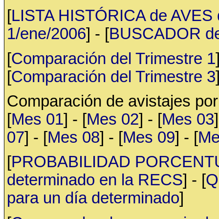
[
LISTA HISTÓRICA de AVES d
1/ene/2006
] - [
BUSCADOR de av
[
Comparación del Trimestre 1
[
Comparación del Trimestre 3
Comparación de avistajes po
[
Mes 01
] - [
Mes 02
] - [
Mes 03
]
07
] - [
Mes 08
] - [
Mes 09
] - [
Me
[
PROBABILIDAD PORCENTUAL 
determinado en la RECS
] - [
Q
para un día determinado
]