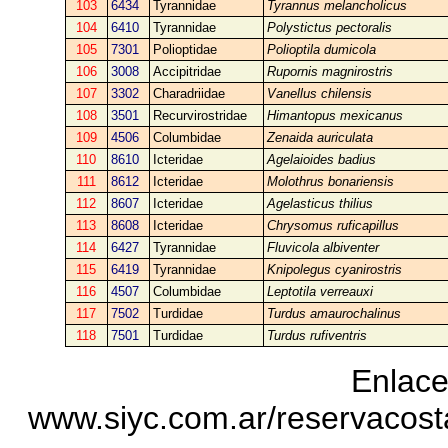
103
6434
Tyrannidae
Tyrannus melancholicus
104
6410
Tyrannidae
Polystictus pectoralis
105
7301
Polioptidae
Polioptila dumicola
106
3008
Accipitridae
Rupornis magnirostris
107
3302
Charadriidae
Vanellus chilensis
108
3501
Recurvirostridae
Himantopus mexicanus
109
4506
Columbidae
Zenaida auriculata
110
8610
Icteridae
Agelaioides badius
111
8612
Icteridae
Molothrus bonariensis
112
8607
Icteridae
Agelasticus thilius
113
8608
Icteridae
Chrysomus ruficapillus
114
6427
Tyrannidae
Fluvicola albiventer
115
6419
Tyrannidae
Knipolegus cyanirostris
116
4507
Columbidae
Leptotila verreauxi
117
7502
Turdidae
Turdus amaurochalinus
118
7501
Turdidae
Turdus rufiventris
Enlace
www.siyc.com.ar/reservacos