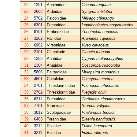
22
1201
Anhimidae
Chauna torquata
23
2608
Ardeidae
Syrigma sibilatrix
24
5702
Falconidae
Milvago chimango
25
6301
Furnaridae
Lepidocolaptes angustirostris
26
8101
Emberizidae
Zonotrichia capensis
27
3202
Rallidae
Aramides cajaneus
28
6902
Vireonidae
Vireo olivaceus
29
2101
Ciconiiade
Ciconia maguari
30
1303
Anatidae
Cygnus melancoryphus
31
1304
Anatidae
Coscoroba coscoroba
32
5806
Psittacidae
Myiopsitta monachus
33
4601
Cuculidae
Coccycua cinerea
34
2701
Threskiornitidae
Phimosus infuscatus
35
2702
Threskiornitidae
Plegadis chihi
36
6311
Furnaridae
Certhiaxis cinnamomeus
37
7701
Sturnidae
Sturnus vulgaris
38
3812
Scolopacidae
Phalaropus tricolor
39
6403
Tyrannidae
Elaenia parvirostris
40
3212
Rallidae
Fulica leucoptera
41
3211
Rallidae
Fulica rufifrons