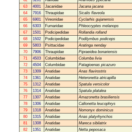
63
4001
Jacanidae
Jacana jacana
64
7916
Thraupidae
Sicalis flaveola
65
6901
Vireonidae
Cyclarhis gujanensis
66
6303
Furnaridae
Phleocryptes melanops
67
1501
Podicipedidae
Rollandia rolland
68
1502
Podicipedidae
Podilymbus podiceps
69
5803
Psittacidae
Aratinga nenday
70
7906
Thraupidae
Pipraeidea bonariensis
71
4503
Columbidae
Columba livia
72
4504
Columbidae
Patagioenas picazuro
73
1309
Anatidae
Anas flavirostris
74
1361
Anatidae
Heteronetta atricapilla
75
1312
Anatidae
Spatula versicolor
76
1314
Anatidae
Spatula platalea
77
1307
Anatidae
Amazonetta brasiliensis
78
1306
Anatidae
Callonetta leucophrys
79
1318
Anatidae
Nomonyx dominicus
80
1315
Anatidae
Anas platyrhynchos
81
1308
Anatidae
Mareca sibilatrix
82
1351
Anatidae
Netta peposaca