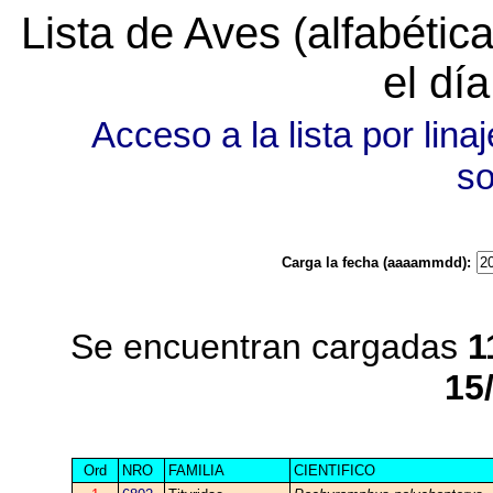
Lista de Aves (alfabéti
el dí
Acceso a la lista por linaj
s
Carga la fecha (aaaammdd):
Se encuentran cargadas
1
15
Ord
NRO
FAMILIA
CIENTIFICO