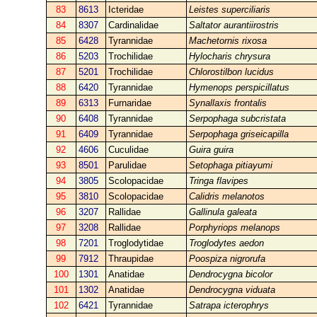
83
8613
Icteridae
Leistes superciliaris
84
8307
Cardinalidae
Saltator aurantiirostris
85
6428
Tyrannidae
Machetornis rixosa
86
5203
Trochilidae
Hylocharis chrysura
87
5201
Trochilidae
Chlorostilbon lucidus
88
6420
Tyrannidae
Hymenops perspicillatus
89
6313
Furnaridae
Synallaxis frontalis
90
6408
Tyrannidae
Serpophaga subcristata
91
6409
Tyrannidae
Serpophaga griseicapilla
92
4606
Cuculidae
Guira guira
93
8501
Parulidae
Setophaga pitiayumi
94
3805
Scolopacidae
Tringa flavipes
95
3810
Scolopacidae
Calidris melanotos
96
3207
Rallidae
Gallinula galeata
97
3208
Rallidae
Porphyriops melanops
98
7201
Troglodytidae
Troglodytes aedon
99
7912
Thraupidae
Poospiza nigrorufa
100
1301
Anatidae
Dendrocygna bicolor
101
1302
Anatidae
Dendrocygna viduata
102
6421
Tyrannidae
Satrapa icterophrys