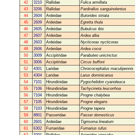
42
3210
Rallidae
Fulica armillata
43
3206
Rallidae
Pardirallus sanguinolentus
44
2604
Ardeidae
Butorides striata
45
2609
Ardeidae
Egretta thula
46
2605
Ardeidae
Bubulcus ibis
47
2607
Ardeidae
Ardea alba
48
2603
Ardeidae
Nycticorax nycticorax
49
2606
Ardeidae
Ardea cocoi
50
3009
Accipitridae
Parabuteo unicinctus
51
3006
Accipitridae
Circus buffoni
52
4301
Laridae
Chroicocephalus maculipennis
53
4304
Laridae
Larus dominicanus
54
7101
Hirundinidae
Pygochelidon cyanoleuca
55
7106
Hirundinidae
Tachycineta leucorrhoa
56
7104
Hirundinidae
Progne chalybea
57
7105
Hirundinidae
Progne elegans
58
7103
Hirundinidae
Progne tapera
59
8801
Passeridae
Passer domesticus
60
2601
Ardeidae
Tigrisoma lineatum
61
6302
Furnaridae
Furnarius rufus
62
3201
Rallidae
Aramides ypecaha