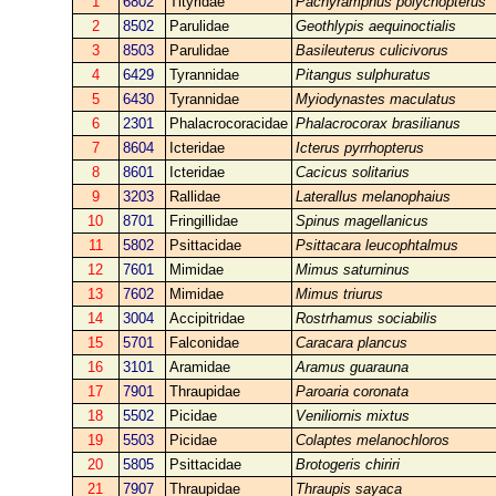
1
6802
Tityridae
Pachyramphus polychopterus
2
8502
Parulidae
Geothlypis aequinoctialis
3
8503
Parulidae
Basileuterus culicivorus
4
6429
Tyrannidae
Pitangus sulphuratus
5
6430
Tyrannidae
Myiodynastes maculatus
6
2301
Phalacrocoracidae
Phalacrocorax brasilianus
7
8604
Icteridae
Icterus pyrrhopterus
8
8601
Icteridae
Cacicus solitarius
9
3203
Rallidae
Laterallus melanophaius
10
8701
Fringillidae
Spinus magellanicus
11
5802
Psittacidae
Psittacara leucophtalmus
12
7601
Mimidae
Mimus saturninus
13
7602
Mimidae
Mimus triurus
14
3004
Accipitridae
Rostrhamus sociabilis
15
5701
Falconidae
Caracara plancus
16
3101
Aramidae
Aramus guarauna
17
7901
Thraupidae
Paroaria coronata
18
5502
Picidae
Veniliornis mixtus
19
5503
Picidae
Colaptes melanochloros
20
5805
Psittacidae
Brotogeris chiriri
21
7907
Thraupidae
Thraupis sayaca