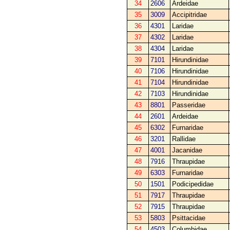
34
2606
Ardeidae
35
3009
Accipitridae
36
4301
Laridae
37
4302
Laridae
38
4304
Laridae
39
7101
Hirundinidae
40
7106
Hirundinidae
41
7104
Hirundinidae
42
7103
Hirundinidae
43
8801
Passeridae
44
2601
Ardeidae
45
6302
Furnaridae
46
3201
Rallidae
47
4001
Jacanidae
48
7916
Thraupidae
49
6303
Furnaridae
50
1501
Podicipedidae
51
7917
Thraupidae
52
7915
Thraupidae
53
5803
Psittacidae
54
4503
Columbidae