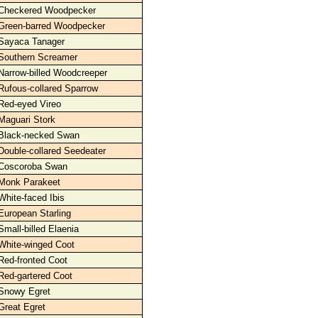
Checkered Woodpecker
Green-barred Woodpecker
Sayaca Tanager
Southern Screamer
Narrow-billed Woodcreeper
Rufous-collared Sparrow
Red-eyed Vireo
Maguari Stork
Black-necked Swan
Double-collared Seedeater
Coscoroba Swan
Monk Parakeet
White-faced Ibis
European Starling
Small-billed Elaenia
White-winged Coot
Red-fronted Coot
Red-gartered Coot
Snowy Egret
Great Egret