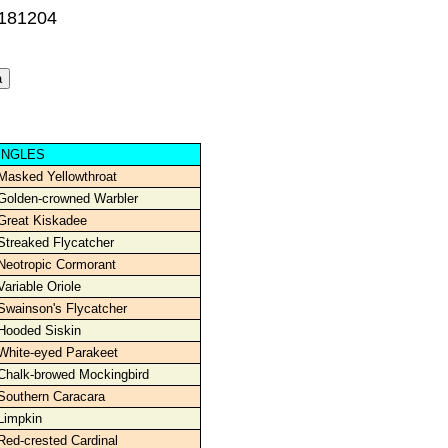
0181204
INGLES
Masked Yellowthroat
Golden-crowned Warbler
Great Kiskadee
Streaked Flycatcher
Neotropic Cormorant
Variable Oriole
Swainson's Flycatcher
Hooded Siskin
White-eyed Parakeet
Chalk-browed Mockingbird
Southern Caracara
Limpkin
Red-crested Cardinal