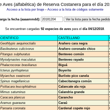
de Aves (alfabética) de Reserva Costanera para el día 2
-
Acceso a la lista por linaje
Acceso a la lista de códigos solamente
arga la fecha (aaaammdd):
Se encuentran cargadas
92 especies de aves
para el
día 04/12/2018
.
CIENTIFICO
CASTELLANO
Geothlypis aequinoctialis
Arañero cara negra
Basileuterus culicivorus
Arañero coronado chico
Pitangus sulphuratus
Benteveo común
Myiodynastes maculatus
Benteveo rayado
Phalacrocorax brasilianus
Biguá
Icterus pyrrhopterus
Boyerito
Myiarchus swainsoni
Burlisto pico canela
Spinus magellanicus
Cabecitanegra común
Psittacara leucophtalmus
Calancate ala roja
Mimus saturninus
Calandria grande
Caracara plancus
Carancho
Aramus guarauna
Caraú
Paroaria coronata
Cardenal copete rojo