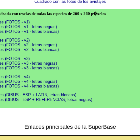
Cuadrado con las fotos de los avistajes
rada con teselas de todas las especies de 260 x 260 p�xeles
ies (FOTOS - v1)
es (FOTOS - v1 - letras negras)
es (FOTOS - v1 - letras blancas)
ies (FOTOS - v2)
es (FOTOS - v2 - letras negras)
es (FOTOS - v2 - letras blancas)
ies (FOTOS - v3)
es (FOTOS - v3 - letras negras)
es (FOTOS - v3 - letras blancas)
ies (FOTOS - v4)
es (FOTOS - v4 - letras negras)
es (FOTOS - v4 - letras blancas)
ies (DIBUS - ESP + LATIN, letras blancas)
cies (DIBUS - ESP + REFERENCIAS, letras negras)
Enlaces principales de la SuperBase