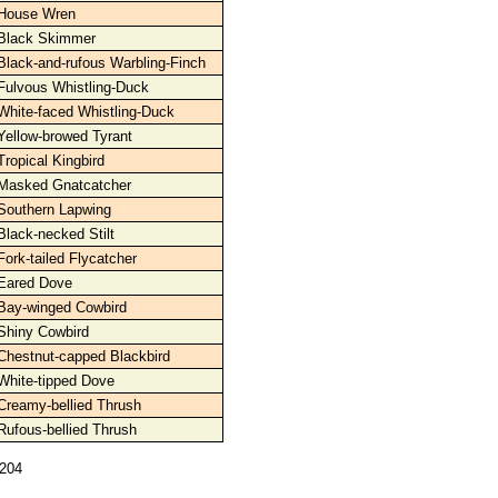
House Wren
Black Skimmer
Black-and-rufous Warbling-Finch
Fulvous Whistling-Duck
White-faced Whistling-Duck
Yellow-browed Tyrant
Tropical Kingbird
Masked Gnatcatcher
Southern Lapwing
Black-necked Stilt
Fork-tailed Flycatcher
Eared Dove
Bay-winged Cowbird
Shiny Cowbird
Chestnut-capped Blackbird
White-tipped Dove
Creamy-bellied Thrush
Rufous-bellied Thrush
1204