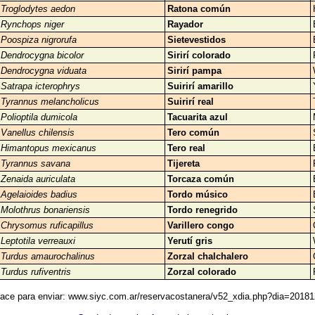
Troglodytes aedon
Ratona común
Rynchops niger
Rayador
Poospiza nigrorufa
Sietevestidos
Dendrocygna bicolor
Sirirí colorado
Dendrocygna viduata
Sirirí pampa
Satrapa icterophrys
Suirirí amarillo
Tyrannus melancholicus
Suirirí real
Polioptila dumicola
Tacuarita azul
Vanellus chilensis
Tero común
Himantopus mexicanus
Tero real
Tyrannus savana
Tijereta
Zenaida auriculata
Torcaza común
Agelaioides badius
Tordo músico
Molothrus bonariensis
Tordo renegrido
Chrysomus ruficapillus
Varillero congo
Leptotila verreauxi
Yerutí gris
Turdus amaurochalinus
Zorzal chalchalero
Turdus rufiventris
Zorzal colorado
ace para enviar: www.siyc.com.ar/reservacostanera/v52_xdia.php?dia=2018