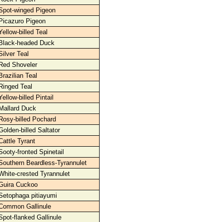
Spot-winged Pigeon
Picazuro Pigeon
Yellow-billed Teal
Black-headed Duck
Silver Teal
Red Shoveler
Brazilian Teal
Ringed Teal
Yellow-billed Pintail
Mallard Duck
Rosy-billed Pochard
Golden-billed Saltator
Cattle Tyrant
Sooty-fronted Spinetail
Southern Beardless-Tyrannulet
White-crested Tyrannulet
Guira Cuckoo
Setophaga pitiayumi
Common Gallinule
Spot-flanked Gallinule