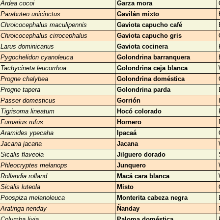
Ardea cocoi
Garza mora
Parabuteo unicinctus
Gavilán mixto
Chroicocephalus maculipennis
Gaviota capucho café
Chroicocephalus cirrocephalus
Gaviota capucho gris
Larus dominicanus
Gaviota cocinera
Pygochelidon cyanoleuca
Golondrina barranquera
Tachycineta leucorrhoa
Golondrina ceja blanca
Progne chalybea
Golondrina doméstica
Progne tapera
Golondrina parda
Passer domesticus
Gorrión
Tigrisoma lineatum
Hocó colorado
Furnarius rufus
Hornero
Aramides ypecaha
Ipacaá
Jacana jacana
Jacana
Sicalis flaveola
Jilguero dorado
Phleocryptes melanops
Junquero
Rollandia rolland
Macá cara blanca
Sicalis luteola
Misto
Poospiza melanoleuca
Monterita cabeza negra
Aratinga nenday
Ñanday
Columba livia
Paloma doméstica