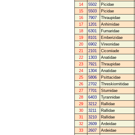
14
5502
Picidae
15
5503
Picidae
16
7907
Thraupidae
17
1201
Anhimidae
18
6301
Furnaridae
19
8101
Emberizidae
20
6902
Vireonidae
21
2101
Ciconiiade
22
1303
Anatidae
23
7921
Thraupidae
24
1304
Anatidae
25
5806
Psittacidae
26
2702
Threskiornitidae
27
7701
Sturnidae
28
6403
Tyrannidae
29
3212
Rallidae
30
3211
Rallidae
31
3210
Rallidae
32
2609
Ardeidae
33
2607
Ardeidae