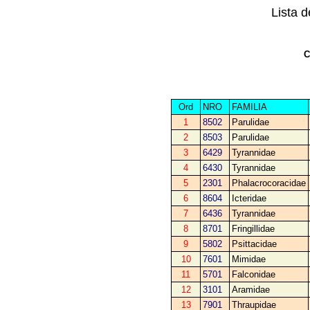
Lista 
C
Ord
NRO
FAMILIA
1
8502
Parulidae
2
8503
Parulidae
3
6429
Tyrannidae
4
6430
Tyrannidae
5
2301
Phalacrocoracidae
6
8604
Icteridae
7
6436
Tyrannidae
8
8701
Fringillidae
9
5802
Psittacidae
10
7601
Mimidae
11
5701
Falconidae
12
3101
Aramidae
13
7901
Thraupidae