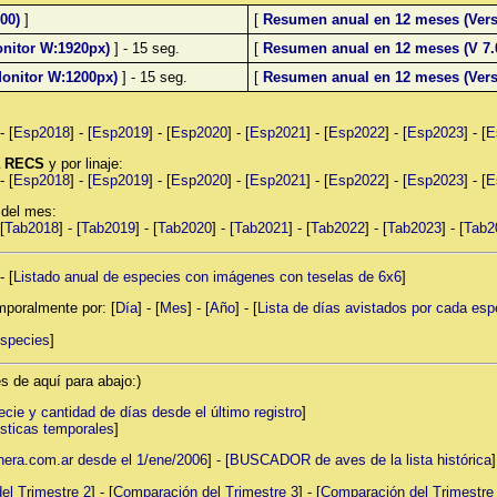
00)
]
[
Resumen anual en 12 meses (Vers
nitor W:1920px)
] - 15 seg.
[
Resumen anual en 12 meses (V 7.
onitor W:1200px)
] - 15 seg.
[
Resumen anual en 12 meses (Versi
- [
Esp2018
] - [
Esp2019
] - [
Esp2020
] - [
Esp2021
] - [
Esp2022
] - [
Esp2023
] - [
E
la RECS
y por linaje:
- [
Esp2018
] - [
Esp2019
] - [
Esp2020
] - [
Esp2021
] - [
Esp2022
] - [
Esp2023
] - [
E
 del mes:
[
Tab2018
] - [
Tab2019
] - [
Tab2020
] - [
Tab2021
] - [
Tab2022
] - [
Tab2023
] - [
Tab2
- [
Listado anual de especies con imágenes con teselas de 6x6
]
mporalmente por: [
Día
] - [
Mes
] - [
Año
] - [
Lista de días avistados por cada esp
especies
]
s de aquí para abajo:)
cie y cantidad de días desde el último registro
]
sticas temporales
]
ra.com.ar desde el 1/ene/2006
] - [
BUSCADOR de aves de la lista histórica
]
el Trimestre 2
] - [
Comparación del Trimestre 3
] - [
Comparación del Trimestre