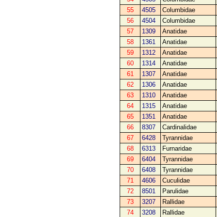
55
4505
Columbidae
56
4504
Columbidae
57
1309
Anatidae
58
1361
Anatidae
59
1312
Anatidae
60
1314
Anatidae
61
1307
Anatidae
62
1306
Anatidae
63
1310
Anatidae
64
1315
Anatidae
65
1351
Anatidae
66
8307
Cardinalidae
67
6428
Tyrannidae
68
6313
Furnaridae
69
6404
Tyrannidae
70
6408
Tyrannidae
71
4606
Cuculidae
72
8501
Parulidae
73
3207
Rallidae
74
3208
Rallidae