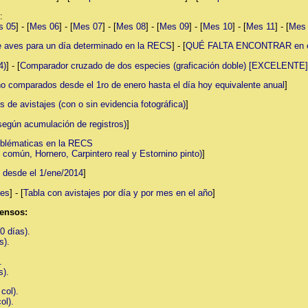
:
s 05
] - [
Mes 06
] - [
Mes 07
] - [
Mes 08
] - [
Mes 09
] - [
Mes 10
] - [
Mes 11
] - [
Mes
ves para un día determinado en la RECS
] - [
QUÉ FALTA ENCONTRAR en el 
4)
] - [
Comparador cruzado de dos especies (graficación doble) [EXCELENTE]
o comparados desde el 1ro de enero hasta el día hoy equivalente anual
]
s de avistajes (con o sin evidencia fotográfica)
]
según acumulación de registros)
]
mblématicas en la RECS
omún, Hornero, Carpintero real y Estornino pinto)
]
e desde el 1/ene/2014
]
jes
] - [
Tabla con avistajes por día y por mes en el año
]
censos:
0 días).
s).
.
s).
col).
ol).