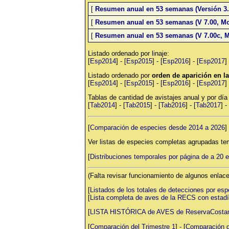
[
Resumen anual en 53 semanas (Versión 3.
[
Resumen anual en 53 semanas (V 7.00, Mo
[
Resumen anual en 53 semanas (V 7.00c, M
Listado ordenado por linaje:
[
Esp2014
] - [
Esp2015
] - [
Esp2016
] - [
Esp2017
] 
Listado ordenado por
orden de aparición en 
[
Esp2014
] - [
Esp2015
] - [
Esp2016
] - [
Esp2017
] 
Tablas de cantidad de avistajes anual y por día
[
Tab2014
] - [
Tab2015
] - [
Tab2016
] - [
Tab2017
] - 
[
Comparación de especies desde 2014 a 2026
] 
Ver listas de especies completas agrupadas te
[
Distribuciones temporales por página de a 20 
(Falta revisar funcionamiento de algunos enlace
[
Listados de los totales de detecciones por espe
[
Lista completa de aves de la RECS con estadí
[
LISTA HISTÓRICA de AVES de ReservaCostane
[
Comparación del Trimestre 1
] - [
Comparación d