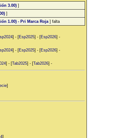
ión 3.00)
]
00)
]
ón 1.00) - Pri Marca Roja
] falta
sp2024
] - [
Esp2025
] - [
Esp2026
] -
sp2024
] - [
Esp2025
] - [
Esp2026
] -
024
] - [
Tab2025
] - [
Tab2026
] -
ecie
]
 4
]