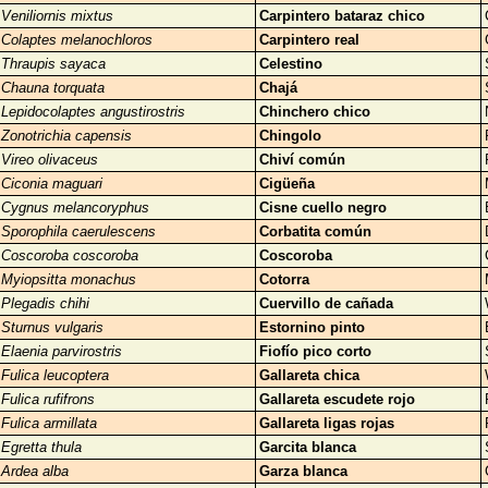
Veniliornis mixtus
Carpintero bataraz chico
Colaptes melanochloros
Carpintero real
Thraupis sayaca
Celestino
Chauna torquata
Chajá
Lepidocolaptes angustirostris
Chinchero chico
Zonotrichia capensis
Chingolo
Vireo olivaceus
Chiví común
Ciconia maguari
Cigüeña
Cygnus melancoryphus
Cisne cuello negro
Sporophila caerulescens
Corbatita común
Coscoroba coscoroba
Coscoroba
Myiopsitta monachus
Cotorra
Plegadis chihi
Cuervillo de cañada
Sturnus vulgaris
Estornino pinto
Elaenia parvirostris
Fiofío pico corto
Fulica leucoptera
Gallareta chica
Fulica rufifrons
Gallareta escudete rojo
Fulica armillata
Gallareta ligas rojas
Egretta thula
Garcita blanca
Ardea alba
Garza blanca