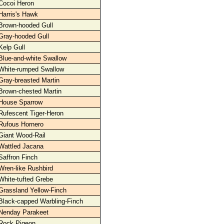
Cocoi Heron
Harris's Hawk
Brown-hooded Gull
Gray-hooded Gull
Kelp Gull
Blue-and-white Swallow
White-rumped Swallow
Gray-breasted Martin
Brown-chested Martin
House Sparrow
Rufescent Tiger-Heron
Rufous Hornero
Giant Wood-Rail
Wattled Jacana
Saffron Finch
Wren-like Rushbird
White-tufted Grebe
Grassland Yellow-Finch
Black-capped Warbling-Finch
Nenday Parakeet
Rock Pigeon