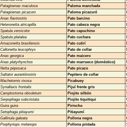
Patagioenas maculosa
Paloma manchada
Patagioenas picazuro
Paloma picazuró
Anas flavirostris
Pato barcino
Heteronetta atricapilla
Pato cabeza negra
Spatula versicolor
Pato capuchino
Spatula platalea
Pato cuchara
Amazonetta brasiliensis
Pato cutirí
Callonetta leucophrys
Pato de collar
Anas georgica
Pato maicero
Anas platyrhynchos
Pato marrueco (doméstico)
Netta peposaca
Pato picazo
Saltator aurantiirostris
Pepitero de collar
Machetornis rixosa
Picabuey
Synallaxis frontalis
Pijuí frente gris
Camptostoma obsoletum
Piojito silbón
Serpophaga subcristata
Piojito tiquitiqui
Guira guira
Pirincho
Setophaga pitiayumi
Pitiayumí
Gallinula galeata
Pollona negra
Porphyriops melanops
Pollona pintada