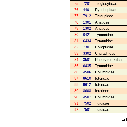
75
7201
Troglodytidae
76
4401
Rynchopidae
77
7912
Thraupidae
78
1301
Anatidae
79
1302
Anatidae
80
6421
Tyrannidae
81
6434
Tyrannidae
82
7301
Polioptidae
83
3302
Charadriidae
84
3501
Recurvirostridae
85
6435
Tyrannidae
86
4506
Columbidae
87
8610
Icteridae
88
8612
Icteridae
89
8608
Icteridae
90
4507
Columbidae
91
7502
Turdidae
92
7501
Turdidae
Enl