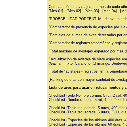
Comparación de avistajes por mes de cada año
[
Mes 01
] - [
Mes 02
] - [
Mes 03
] - [
Mes 04
] - [
Me
[
PROBABILIDAD PORCENTUAL de avistaje de a
[
Comparador de presencia de especies (de 1 a 
[
Parciales de sumas de aves detectadas por añ
[
Comparador de registros fotográficos y registro
[
Total máximo de avistajes esperado por mes (
[
Anualización de avistaje de siete especies e
(Gavilán mixto, Carancho, Chimango, Benteveo c
[
Total de "avistajes - registros" en la Superbas
[
Ranking de días con mayor cantidad de avista
Lista de aves para usar en relevamientos y 
CheckList (Sólo Nombre común, 5 rut, 2 col, 40
CheckList (Nombres todos, 5 rut, 1 col, 400 día
CheckList (Tabla recuadrada, 5 rutas, 400 días)
CheckList (Tabla recuadrada, 5 rutas, FULL día
CheckList (Especies de los últimos 400 días, 4 
CheckList (Especies de los últimos 60 días, 4 c