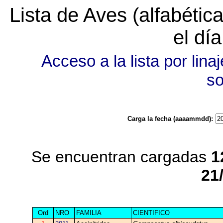
Lista de Aves (alfabéti
el dí
Acceso a la lista por linaj
s
Carga la fecha (aaaammdd):
Se encuentran cargadas
1
21
Ord
NRO
FAMILIA
CIENTIFICO