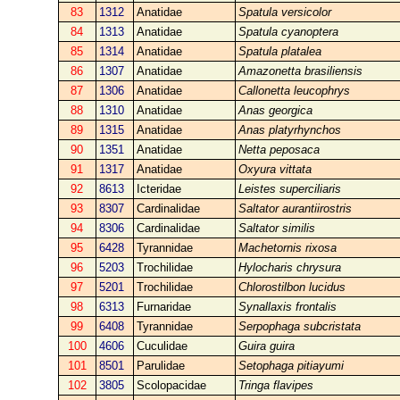
83
1312
Anatidae
Spatula versicolor
84
1313
Anatidae
Spatula cyanoptera
85
1314
Anatidae
Spatula platalea
86
1307
Anatidae
Amazonetta brasiliensis
87
1306
Anatidae
Callonetta leucophrys
88
1310
Anatidae
Anas georgica
89
1315
Anatidae
Anas platyrhynchos
90
1351
Anatidae
Netta peposaca
91
1317
Anatidae
Oxyura vittata
92
8613
Icteridae
Leistes superciliaris
93
8307
Cardinalidae
Saltator aurantiirostris
94
8306
Cardinalidae
Saltator similis
95
6428
Tyrannidae
Machetornis rixosa
96
5203
Trochilidae
Hylocharis chrysura
97
5201
Trochilidae
Chlorostilbon lucidus
98
6313
Furnaridae
Synallaxis frontalis
99
6408
Tyrannidae
Serpophaga subcristata
100
4606
Cuculidae
Guira guira
101
8501
Parulidae
Setophaga pitiayumi
102
3805
Scolopacidae
Tringa flavipes