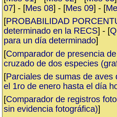
07
] - [
Mes 08
] - [
Mes 09
] - [
Me
[
PROBABILIDAD PORCENTUAL 
determinado en la RECS
] - [
Q
para un día determinado
]
[
Comparador de presencia de 
cruzado de dos especies (gr
[
Parciales de sumas de aves
el 1ro de enero hasta el día h
[
Comparador de registros fotog
sin evidencia fotográfica)
]