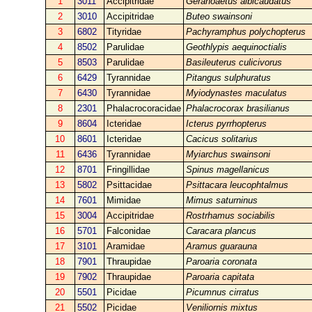
1
3011
Accipitridae
Geranoaetus albicaudatus
2
3010
Accipitridae
Buteo swainsoni
3
6802
Tityridae
Pachyramphus polychopterus
4
8502
Parulidae
Geothlypis aequinoctialis
5
8503
Parulidae
Basileuterus culicivorus
6
6429
Tyrannidae
Pitangus sulphuratus
7
6430
Tyrannidae
Myiodynastes maculatus
8
2301
Phalacrocoracidae
Phalacrocorax brasilianus
9
8604
Icteridae
Icterus pyrrhopterus
10
8601
Icteridae
Cacicus solitarius
11
6436
Tyrannidae
Myiarchus swainsoni
12
8701
Fringillidae
Spinus magellanicus
13
5802
Psittacidae
Psittacara leucophtalmus
14
7601
Mimidae
Mimus saturninus
15
3004
Accipitridae
Rostrhamus sociabilis
16
5701
Falconidae
Caracara plancus
17
3101
Aramidae
Aramus guarauna
18
7901
Thraupidae
Paroaria coronata
19
7902
Thraupidae
Paroaria capitata
20
5501
Picidae
Picumnus cirratus
21
5502
Picidae
Veniliornis mixtus