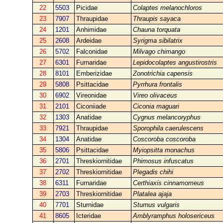
22
5503
Picidae
Colaptes melanochloros
23
7907
Thraupidae
Thraupis sayaca
24
1201
Anhimidae
Chauna torquata
25
2608
Ardeidae
Syrigma sibilatrix
26
5702
Falconidae
Milvago chimango
27
6301
Furnaridae
Lepidocolaptes angustirostris
28
8101
Emberizidae
Zonotrichia capensis
29
5808
Psittacidae
Pyrrhura frontalis
30
6902
Vireonidae
Vireo olivaceus
31
2101
Ciconiiade
Ciconia maguari
32
1303
Anatidae
Cygnus melancoryphus
33
7921
Thraupidae
Sporophila caerulescens
34
1304
Anatidae
Coscoroba coscoroba
35
5806
Psittacidae
Myiopsitta monachus
36
2701
Threskiornitidae
Phimosus infuscatus
37
2702
Threskiornitidae
Plegadis chihi
38
6311
Furnaridae
Certhiaxis cinnamomeus
39
2703
Threskiornitidae
Platalea ajaja
40
7701
Sturnidae
Sturnus vulgaris
41
8605
Icteridae
Amblyramphus holosericeus