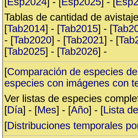
[
Esp2024
] - [
Esp2025
] - [
Esp
Tablas de cantidad de avistaje
[
Tab2014
] - [
Tab2015
] - [
Tab2
- [
Tab2020
] - [
Tab2021
] - [
Tab
[
Tab2025
] - [
Tab2026
] -
[
Comparación de especies de
especies con imágenes con t
Ver listas de especies compl
[
Día
] - [
Mes
] - [
Año
] - [
Lista d
[
Distribuciones temporales po