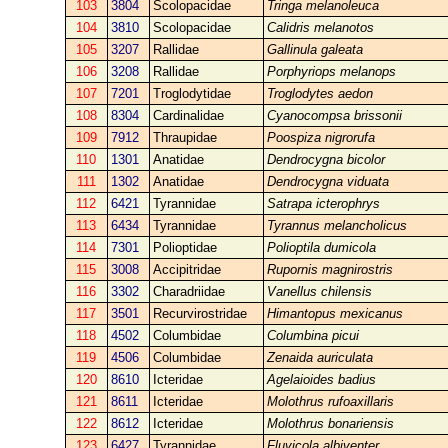
103
3804
Scolopacidae
Tringa melanoleuca
104
3810
Scolopacidae
Calidris melanotos
105
3207
Rallidae
Gallinula galeata
106
3208
Rallidae
Porphyriops melanops
107
7201
Troglodytidae
Troglodytes aedon
108
8304
Cardinalidae
Cyanocompsa brissonii
109
7912
Thraupidae
Poospiza nigrorufa
110
1301
Anatidae
Dendrocygna bicolor
111
1302
Anatidae
Dendrocygna viduata
112
6421
Tyrannidae
Satrapa icterophrys
113
6434
Tyrannidae
Tyrannus melancholicus
114
7301
Polioptidae
Polioptila dumicola
115
3008
Accipitridae
Rupornis magnirostris
116
3302
Charadriidae
Vanellus chilensis
117
3501
Recurvirostridae
Himantopus mexicanus
118
4502
Columbidae
Columbina picui
119
4506
Columbidae
Zenaida auriculata
120
8610
Icteridae
Agelaioides badius
121
8611
Icteridae
Molothrus rufoaxillaris
122
8612
Icteridae
Molothrus bonariensis
123
6427
Tyrannidae
Fluvicola albiventer