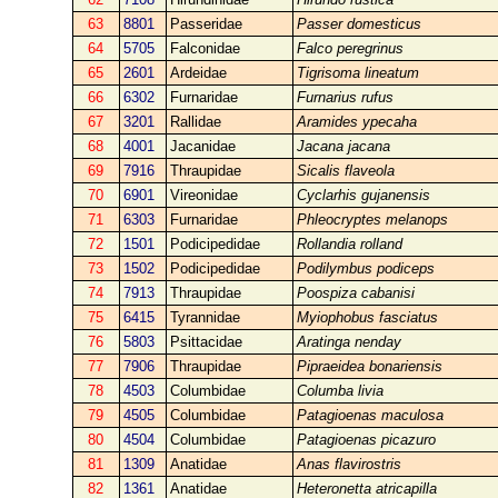
63
8801
Passeridae
Passer domesticus
64
5705
Falconidae
Falco peregrinus
65
2601
Ardeidae
Tigrisoma lineatum
66
6302
Furnaridae
Furnarius rufus
67
3201
Rallidae
Aramides ypecaha
68
4001
Jacanidae
Jacana jacana
69
7916
Thraupidae
Sicalis flaveola
70
6901
Vireonidae
Cyclarhis gujanensis
71
6303
Furnaridae
Phleocryptes melanops
72
1501
Podicipedidae
Rollandia rolland
73
1502
Podicipedidae
Podilymbus podiceps
74
7913
Thraupidae
Poospiza cabanisi
75
6415
Tyrannidae
Myiophobus fasciatus
76
5803
Psittacidae
Aratinga nenday
77
7906
Thraupidae
Pipraeidea bonariensis
78
4503
Columbidae
Columba livia
79
4505
Columbidae
Patagioenas maculosa
80
4504
Columbidae
Patagioenas picazuro
81
1309
Anatidae
Anas flavirostris
82
1361
Anatidae
Heteronetta atricapilla