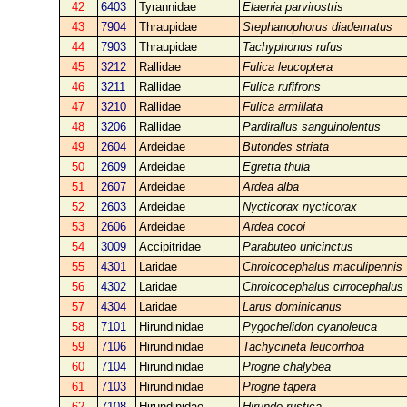
42
6403
Tyrannidae
Elaenia parvirostris
43
7904
Thraupidae
Stephanophorus diadematus
44
7903
Thraupidae
Tachyphonus rufus
45
3212
Rallidae
Fulica leucoptera
46
3211
Rallidae
Fulica rufifrons
47
3210
Rallidae
Fulica armillata
48
3206
Rallidae
Pardirallus sanguinolentus
49
2604
Ardeidae
Butorides striata
50
2609
Ardeidae
Egretta thula
51
2607
Ardeidae
Ardea alba
52
2603
Ardeidae
Nycticorax nycticorax
53
2606
Ardeidae
Ardea cocoi
54
3009
Accipitridae
Parabuteo unicinctus
55
4301
Laridae
Chroicocephalus maculipennis
56
4302
Laridae
Chroicocephalus cirrocephalus
57
4304
Laridae
Larus dominicanus
58
7101
Hirundinidae
Pygochelidon cyanoleuca
59
7106
Hirundinidae
Tachycineta leucorrhoa
60
7104
Hirundinidae
Progne chalybea
61
7103
Hirundinidae
Progne tapera
62
7108
Hirundinidae
Hirundo rustica