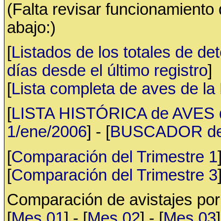
(Falta revisar funcionamiento
abajo:)
[
Listados de los totales de de
días desde el último registro
]
[
Lista completa de aves de l
[
LISTA HISTÓRICA de AVES d
1/ene/2006
] - [
BUSCADOR de av
[
Comparación del Trimestre 1
[
Comparación del Trimestre 3
Comparación de avistajes po
[
Mes 01
] - [
Mes 02
] - [
Mes 03
]