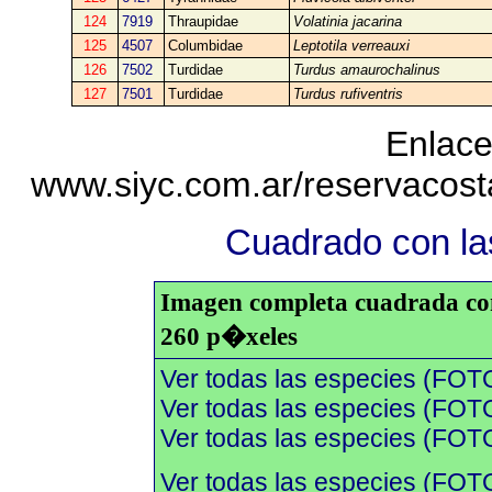
124
7919
Thraupidae
Volatinia jacarina
125
4507
Columbidae
Leptotila verreauxi
126
7502
Turdidae
Turdus amaurochalinus
127
7501
Turdidae
Turdus rufiventris
Enlace
www.siyc.com.ar/reservacos
Cuadrado con las
Imagen completa cuadrada con 
260 p�xeles
Ver todas las especies (FOT
Ver todas las especies (FOTO
Ver todas las especies (FOTO
Ver todas las especies (FOT