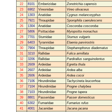
22
8101
Emberizidae
Zonotrichia capensis
23
6902
Vireonidae
Vireo olivaceus
24
1303
Anatidae
Cygnus melancoryphus
25
7921
Thraupidae
Sporophila caerulescens
26
1304
Anatidae
Coscoroba coscoroba
27
5806
Psittacidae
Myiopsitta monachus
28
7701
Sturnidae
Sturnus vulgaris
29
6403
Tyrannidae
Elaenia parvirostris
30
7904
Thraupidae
Stephanophorus diadematus
31
3210
Rallidae
Fulica armillata
32
3206
Rallidae
Pardirallus sanguinolentus
33
2609
Ardeidae
Egretta thula
34
2607
Ardeidae
Ardea alba
35
2606
Ardeidae
Ardea cocoi
36
7106
Hirundinidae
Tachycineta leucorrhoa
37
7104
Hirundinidae
Progne chalybea
38
7103
Hirundinidae
Progne tapera
39
8801
Passeridae
Passer domesticus
40
6302
Furnaridae
Furnarius rufus
41
4001
Jacanidae
Jacana jacana