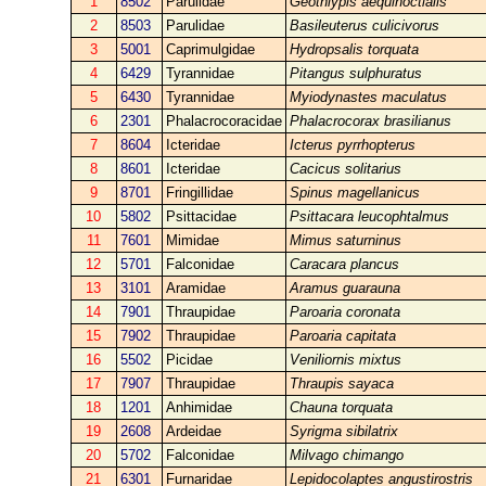
1
8502
Parulidae
Geothlypis aequinoctialis
2
8503
Parulidae
Basileuterus culicivorus
3
5001
Caprimulgidae
Hydropsalis torquata
4
6429
Tyrannidae
Pitangus sulphuratus
5
6430
Tyrannidae
Myiodynastes maculatus
6
2301
Phalacrocoracidae
Phalacrocorax brasilianus
7
8604
Icteridae
Icterus pyrrhopterus
8
8601
Icteridae
Cacicus solitarius
9
8701
Fringillidae
Spinus magellanicus
10
5802
Psittacidae
Psittacara leucophtalmus
11
7601
Mimidae
Mimus saturninus
12
5701
Falconidae
Caracara plancus
13
3101
Aramidae
Aramus guarauna
14
7901
Thraupidae
Paroaria coronata
15
7902
Thraupidae
Paroaria capitata
16
5502
Picidae
Veniliornis mixtus
17
7907
Thraupidae
Thraupis sayaca
18
1201
Anhimidae
Chauna torquata
19
2608
Ardeidae
Syrigma sibilatrix
20
5702
Falconidae
Milvago chimango
21
6301
Furnaridae
Lepidocolaptes angustirostris