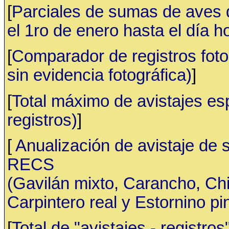
[
Parciales de sumas de aves
el 1ro de enero hasta el día h
[
Comparador de registros fotog
sin evidencia fotográfica)
]
[
Total máximo de avistajes e
registros)
]
[
Anualización de avistaje de 
RECS
(Gavilán mixto, Carancho, C
Carpintero real y Estornino pi
[
Total de "avistajes - registr