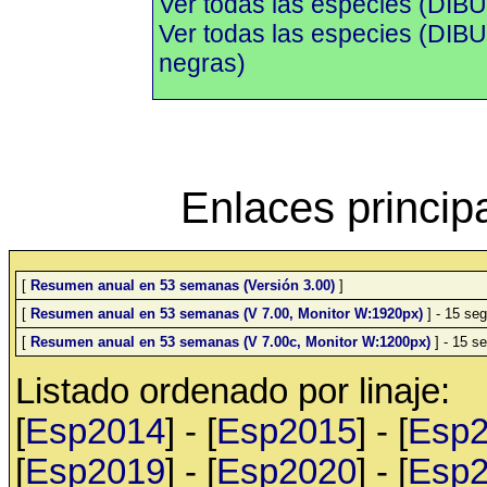
Ver todas las especies (DIBU
Ver todas las especies (DI
negras)
Enlaces princip
[
Resumen anual en 53 semanas (Versión 3.00)
]
[
Resumen anual en 53 semanas (V 7.00, Monitor W:1920px)
] - 15 seg
[
Resumen anual en 53 semanas (V 7.00c, Monitor W:1200px)
] - 15 se
Listado ordenado por linaje:
[
Esp2014
] - [
Esp2015
] - [
Esp
[
Esp2019
] - [
Esp2020
] - [
Esp