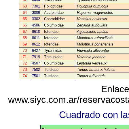
63
7301
Polioptidae
Polioptila dumicola
64
3008
Accipitridae
Rupornis magnirostris
65
3302
Charadriidae
Vanellus chilensis
66
4506
Columbidae
Zenaida auriculata
67
8610
Icteridae
Agelaioides badius
68
8611
Icteridae
Molothrus rufoaxillaris
69
8612
Icteridae
Molothrus bonariensis
70
6427
Tyrannidae
Fluvicola albiventer
71
7919
Thraupidae
Volatinia jacarina
72
4507
Columbidae
Leptotila verreauxi
73
7502
Turdidae
Turdus amaurochalinus
74
7501
Turdidae
Turdus rufiventris
Enlace
www.siyc.com.ar/reservacos
Cuadrado con las