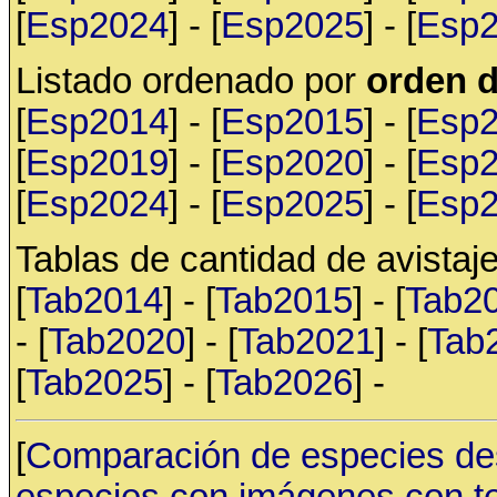
[
Esp2024
] - [
Esp2025
] - [
Esp
Listado ordenado por
orden d
[
Esp2014
] - [
Esp2015
] - [
Esp
[
Esp2019
] - [
Esp2020
] - [
Esp
[
Esp2024
] - [
Esp2025
] - [
Esp
Tablas de cantidad de avistaje
[
Tab2014
] - [
Tab2015
] - [
Tab2
- [
Tab2020
] - [
Tab2021
] - [
Tab
[
Tab2025
] - [
Tab2026
] -
[
Comparación de especies de
especies con imágenes con t