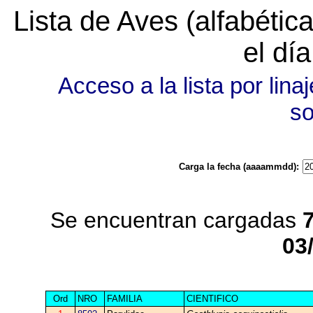
Lista de Aves (alfabéti
el dí
Acceso a la lista por linaj
s
Carga la fecha (aaaammdd):
Se encuentran cargadas
03
Ord
NRO
FAMILIA
CIENTIFICO