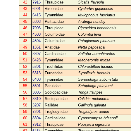
42
7916
Thraupidae
Sicalis flaveola
43
6901
Vireonidae
Cyclarhis gujanensis
44
6415
Tyrannidae
Myiophobus fasciatus
45
5803
Psittacidae
Aratinga nenday
46
7906
Thraupidae
Pipraeidea bonariensis
47
4503
Columbidae
Columba livia
48
4504
Columbidae
Patagioenas picazuro
49
1351
Anatidae
Netta peposaca
50
8307
Cardinalidae
Saltator aurantiirostris
51
6428
Tyrannidae
Machetornis rixosa
52
5201
Trochilidae
Chlorostilbon lucidus
53
6313
Furnaridae
Synallaxis frontalis
54
6408
Tyrannidae
Serpophaga subcristata
55
8501
Parulidae
Setophaga pitiayumi
56
3805
Scolopacidae
Tringa flavipes
57
3810
Scolopacidae
Calidris melanotos
58
3207
Rallidae
Gallinula galeata
59
7201
Troglodytidae
Troglodytes aedon
60
8304
Cardinalidae
Cyanocompsa brissonii
61
7912
Thraupidae
Poospiza nigrorufa
62
6434
Tyrannidae
Tyrannus melancholicus