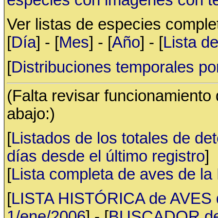
Ver listas de especies compl
[
Día
] - [
Mes
] - [
Año
] - [
Lista d
[
Distribuciones temporales po
(Falta revisar funcionamiento
abajo:)
[
Listados de los totales de de
días desde el último registro
]
[
Lista completa de aves de l
[
LISTA HISTÓRICA de AVES d
1/ene/2006
] - [
BUSCADOR de av