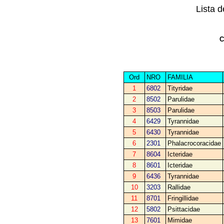
Lista 
C
Ord
NRO
FAMILIA
1
6802
Tityridae
2
8502
Parulidae
3
8503
Parulidae
4
6429
Tyrannidae
5
6430
Tyrannidae
6
2301
Phalacrocoracidae
7
8604
Icteridae
8
8601
Icteridae
9
6436
Tyrannidae
10
3203
Rallidae
11
8701
Fringillidae
12
5802
Psittacidae
13
7601
Mimidae