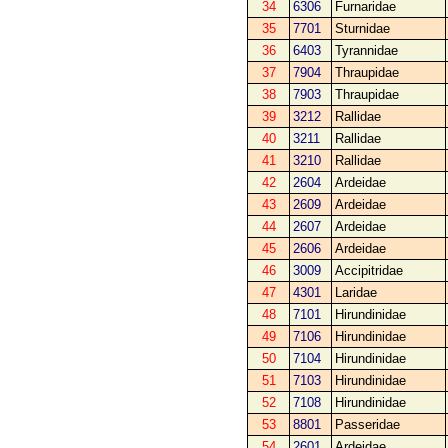
34
6306
Furnaridae
35
7701
Sturnidae
36
6403
Tyrannidae
37
7904
Thraupidae
38
7903
Thraupidae
39
3212
Rallidae
40
3211
Rallidae
41
3210
Rallidae
42
2604
Ardeidae
43
2609
Ardeidae
44
2607
Ardeidae
45
2606
Ardeidae
46
3009
Accipitridae
47
4301
Laridae
48
7101
Hirundinidae
49
7106
Hirundinidae
50
7104
Hirundinidae
51
7103
Hirundinidae
52
7108
Hirundinidae
53
8801
Passeridae
54
2601
Ardeidae