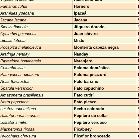
Furnarius rufus
Hornero
Aramides ypecaha
Ipacaá
Jacana jacana
Jacana
Sicalis flaveola
Jilguero dorado
Cyclarhis gujanensis
Juan chiviro
Sicalis luteola
Misto
Poospiza melanoleuca
Monterita cabeza negra
Aratinga nenday
Ñanday
Pipraeidea bonariensis
Naranjero
Columba livia
Paloma doméstica
Patagioenas picazuro
Paloma picazuró
Anas flavirostris
Pato barcino
Spatula versicolor
Pato capuchino
Amazonetta brasiliensis
Pato cutirí
Netta peposaca
Pato picazo
Leistes superciliaris
Pecho colorado
Saltator aurantiirostris
Pepitero de collar
Saltator similis
Pepitero verdoso
Machetornis rixosa
Picabuey
Hylocharis chrysura
Picaflor bronceado