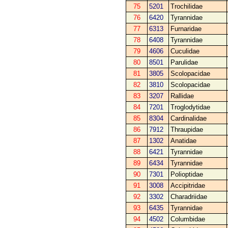
75
5201
Trochilidae
76
6420
Tyrannidae
77
6313
Furnaridae
78
6408
Tyrannidae
79
4606
Cuculidae
80
8501
Parulidae
81
3805
Scolopacidae
82
3810
Scolopacidae
83
3207
Rallidae
84
7201
Troglodytidae
85
8304
Cardinalidae
86
7912
Thraupidae
87
1302
Anatidae
88
6421
Tyrannidae
89
6434
Tyrannidae
90
7301
Polioptidae
91
3008
Accipitridae
92
3302
Charadriidae
93
6435
Tyrannidae
94
4502
Columbidae