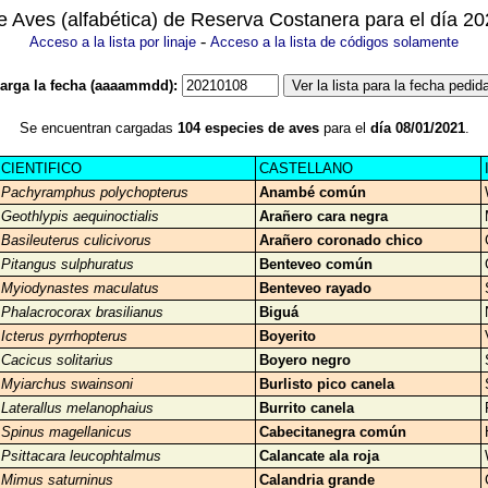
de Aves (alfabética) de Reserva Costanera para el día 2
-
Acceso a la lista por linaje
Acceso a la lista de códigos solamente
arga la fecha (aaaammdd):
Se encuentran cargadas
104 especies de aves
para el
día 08/01/2021
.
CIENTIFICO
CASTELLANO
Pachyramphus polychopterus
Anambé común
Geothlypis aequinoctialis
Arañero cara negra
Basileuterus culicivorus
Arañero coronado chico
Pitangus sulphuratus
Benteveo común
Myiodynastes maculatus
Benteveo rayado
Phalacrocorax brasilianus
Biguá
Icterus pyrrhopterus
Boyerito
Cacicus solitarius
Boyero negro
Myiarchus swainsoni
Burlisto pico canela
Laterallus melanophaius
Burrito canela
Spinus magellanicus
Cabecitanegra común
Psittacara leucophtalmus
Calancate ala roja
Mimus saturninus
Calandria grande