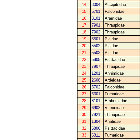
14
3004
Accipitridae
15
5701
Falconidae
16
3101
Aramidae
17
7901
Thraupidae
18
7902
Thraupidae
19
5501
Picidae
20
5502
Picidae
21
5503
Picidae
22
5805
Psittacidae
23
7907
Thraupidae
24
1201
Anhimidae
25
2608
Ardeidae
26
5702
Falconidae
27
6301
Furnaridae
28
8101
Emberizidae
29
6902
Vireonidae
30
7921
Thraupidae
31
1304
Anatidae
32
5806
Psittacidae
33
6311
Furnaridae