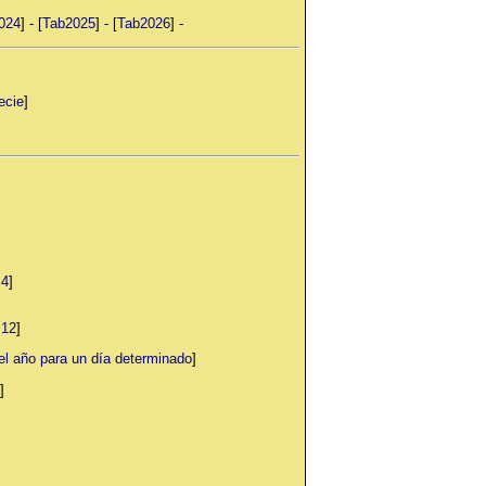
024
] - [
Tab2025
] - [
Tab2026
] -
ecie
]
 4
]
 12
]
año para un día determinado
]
]