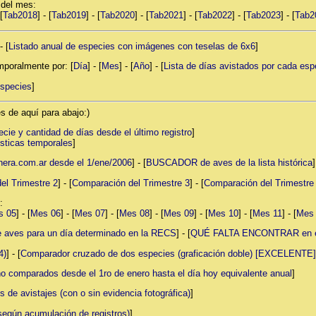
 del mes:
[
Tab2018
] - [
Tab2019
] - [
Tab2020
] - [
Tab2021
] - [
Tab2022
] - [
Tab2023
] - [
Tab2
- [
Listado anual de especies con imágenes con teselas de 6x6
]
mporalmente por: [
Día
] - [
Mes
] - [
Año
] - [
Lista de días avistados por cada esp
especies
]
s de aquí para abajo:)
cie y cantidad de días desde el último registro
]
sticas temporales
]
ra.com.ar desde el 1/ene/2006
] - [
BUSCADOR de aves de la lista histórica
]
el Trimestre 2
] - [
Comparación del Trimestre 3
] - [
Comparación del Trimestre
:
s 05
] - [
Mes 06
] - [
Mes 07
] - [
Mes 08
] - [
Mes 09
] - [
Mes 10
] - [
Mes 11
] - [
Mes
ves para un día determinado en la RECS
] - [
QUÉ FALTA ENCONTRAR en el 
4)
] - [
Comparador cruzado de dos especies (graficación doble) [EXCELENTE]
o comparados desde el 1ro de enero hasta el día hoy equivalente anual
]
s de avistajes (con o sin evidencia fotográfica)
]
según acumulación de registros)
]