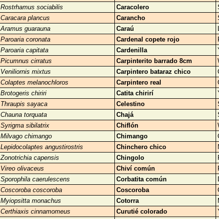
Rostrhamus sociabilis
Caracolero
Caracara plancus
Carancho
Aramus guarauna
Caraú
Paroaria coronata
Cardenal copete rojo
Paroaria capitata
Cardenilla
Picumnus cirratus
Carpinterito barrado 8cm
Veniliornis mixtus
Carpintero bataraz chico
Colaptes melanochloros
Carpintero real
Brotogeris chiriri
Catita chirirí
Thraupis sayaca
Celestino
Chauna torquata
Chajá
Syrigma sibilatrix
Chiflón
Milvago chimango
Chimango
Lepidocolaptes angustirostris
Chinchero chico
Zonotrichia capensis
Chingolo
Vireo olivaceus
Chiví común
Sporophila caerulescens
Corbatita común
Coscoroba coscoroba
Coscoroba
Myiopsitta monachus
Cotorra
Certhiaxis cinnamomeus
Curutié colorado