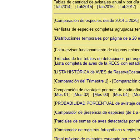
Tablas de cantidad de avistajes anual y por día
[
Tab2014
] - [
Tab2015
] - [
Tab2016
] - [
Tab2017
] - 
[
Comparación de especies desde 2014 a 2026
] 
Ver listas de especies completas agrupadas te
[
Distribuciones temporales por página de a 20 
(Falta revisar funcionamiento de algunos enlace
[
Listados de los totales de detecciones por espe
[
Lista completa de aves de la RECS con estadí
[
LISTA HISTÓRICA de AVES de ReservaCostane
[
Comparación del Trimestre 1
] - [
Comparación d
Comparación de avistajes por mes de cada año
[
Mes 01
] - [
Mes 02
] - [
Mes 03
] - [
Mes 04
] - [
Me
[
PROBABILIDAD PORCENTUAL de avistaje de a
[
Comparador de presencia de especies (de 1 a 
[
Parciales de sumas de aves detectadas por añ
[
Comparador de registros fotográficos y registro
[
Total máximo de avistajes esperado por mes (