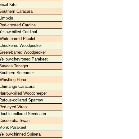
Snail Kite
Southern Caracara
Limpkin
Red-crested Cardinal
Yellow-billed Cardinal
White-barred Piculet
Checkered Woodpecker
Green-barred Woodpecker
Yellow-chevroned Parakeet
Sayaca Tanager
Southern Screamer
Whistling Heron
Chimango Caracara
Narrow-billed Woodcreeper
Rufous-collared Sparrow
Red-eyed Vireo
Double-collared Seedeater
Coscoroba Swan
Monk Parakeet
Yellow-chinned Spinetail