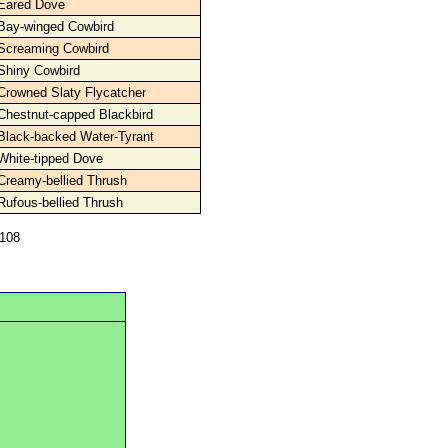
Eared Dove
Bay-winged Cowbird
Screaming Cowbird
Shiny Cowbird
Crowned Slaty Flycatcher
Chestnut-capped Blackbird
Black-backed Water-Tyrant
White-tipped Dove
Creamy-bellied Thrush
Rufous-bellied Thrush
0108