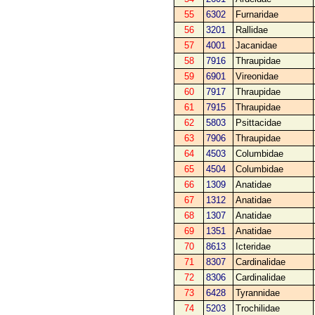
55
6302
Furnaridae
56
3201
Rallidae
57
4001
Jacanidae
58
7916
Thraupidae
59
6901
Vireonidae
60
7917
Thraupidae
61
7915
Thraupidae
62
5803
Psittacidae
63
7906
Thraupidae
64
4503
Columbidae
65
4504
Columbidae
66
1309
Anatidae
67
1312
Anatidae
68
1307
Anatidae
69
1351
Anatidae
70
8613
Icteridae
71
8307
Cardinalidae
72
8306
Cardinalidae
73
6428
Tyrannidae
74
5203
Trochilidae