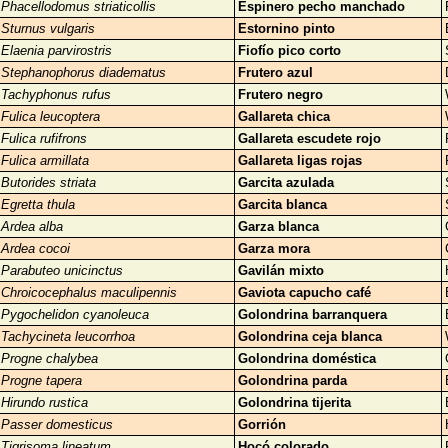
Phacellodomus striaticollis
Espinero pecho manchado
Sturnus vulgaris
Estornino pinto
Elaenia parvirostris
Fiofío pico corto
Stephanophorus diadematus
Frutero azul
Tachyphonus rufus
Frutero negro
Fulica leucoptera
Gallareta chica
Fulica rufifrons
Gallareta escudete rojo
Fulica armillata
Gallareta ligas rojas
Butorides striata
Garcita azulada
Egretta thula
Garcita blanca
Ardea alba
Garza blanca
Ardea cocoi
Garza mora
Parabuteo unicinctus
Gavilán mixto
Chroicocephalus maculipennis
Gaviota capucho café
Pygochelidon cyanoleuca
Golondrina barranquera
Tachycineta leucorrhoa
Golondrina ceja blanca
Progne chalybea
Golondrina doméstica
Progne tapera
Golondrina parda
Hirundo rustica
Golondrina tijerita
Passer domesticus
Gorrión
Tigrisoma lineatum
Hocó colorado