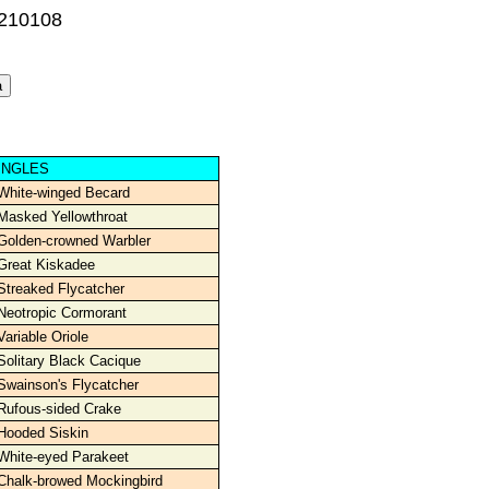
0210108
INGLES
White-winged Becard
Masked Yellowthroat
Golden-crowned Warbler
Great Kiskadee
Streaked Flycatcher
Neotropic Cormorant
Variable Oriole
Solitary Black Cacique
Swainson's Flycatcher
Rufous-sided Crake
Hooded Siskin
White-eyed Parakeet
Chalk-browed Mockingbird