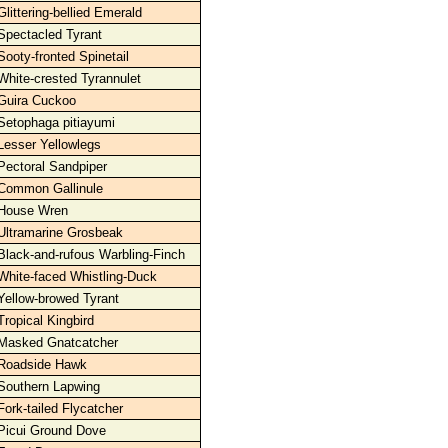
Glittering-bellied Emerald
Spectacled Tyrant
Sooty-fronted Spinetail
White-crested Tyrannulet
Guira Cuckoo
Setophaga pitiayumi
Lesser Yellowlegs
Pectoral Sandpiper
Common Gallinule
House Wren
Ultramarine Grosbeak
Black-and-rufous Warbling-Finch
White-faced Whistling-Duck
Yellow-browed Tyrant
Tropical Kingbird
Masked Gnatcatcher
Roadside Hawk
Southern Lapwing
Fork-tailed Flycatcher
Picui Ground Dove