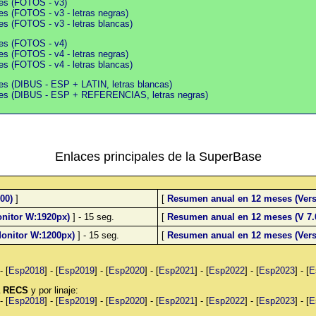
ies (FOTOS - v3)
es (FOTOS - v3 - letras negras)
es (FOTOS - v3 - letras blancas)
ies (FOTOS - v4)
es (FOTOS - v4 - letras negras)
es (FOTOS - v4 - letras blancas)
ies (DIBUS - ESP + LATIN, letras blancas)
cies (DIBUS - ESP + REFERENCIAS, letras negras)
Enlaces principales de la SuperBase
00)
]
[
Resumen anual en 12 meses (Vers
nitor W:1920px)
] - 15 seg.
[
Resumen anual en 12 meses (V 7.
onitor W:1200px)
] - 15 seg.
[
Resumen anual en 12 meses (Versi
- [
Esp2018
] - [
Esp2019
] - [
Esp2020
] - [
Esp2021
] - [
Esp2022
] - [
Esp2023
] - [
E
la RECS
y por linaje:
- [
Esp2018
] - [
Esp2019
] - [
Esp2020
] - [
Esp2021
] - [
Esp2022
] - [
Esp2023
] - [
E