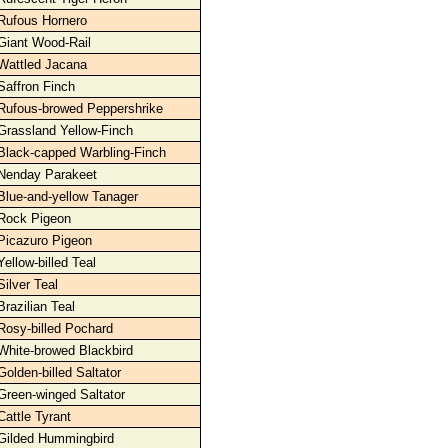
Rufous Hornero
Giant Wood-Rail
Wattled Jacana
Saffron Finch
Rufous-browed Peppershrike
Grassland Yellow-Finch
Black-capped Warbling-Finch
Nenday Parakeet
Blue-and-yellow Tanager
Rock Pigeon
Picazuro Pigeon
Yellow-billed Teal
Silver Teal
Brazilian Teal
Rosy-billed Pochard
White-browed Blackbird
Golden-billed Saltator
Green-winged Saltator
Cattle Tyrant
Gilded Hummingbird