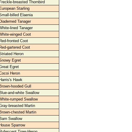
Freckle-breasted Thornbird
European Starling
Small-billed Elaenia
Diademed Tanager
White-lined Tanager
White-winged Coot
Red-fronted Coot
Red-gartered Coot
Striated Heron
Snowy Egret
Great Egret
Cocoi Heron
Harris's Hawk
Brown-hooded Gull
Blue-and-white Swallow
White-rumped Swallow
Gray-breasted Martin
Brown-chested Martin
Barn Swallow
House Sparrow
Rufescent Tiger-Heron