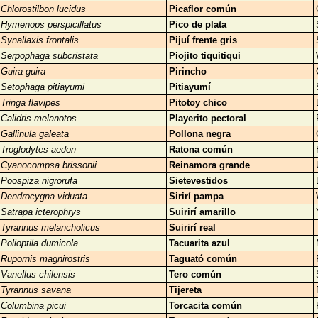
Chlorostilbon lucidus
Picaflor común
Hymenops perspicillatus
Pico de plata
Synallaxis frontalis
Pijuí frente gris
Serpophaga subcristata
Piojito tiquitiqui
Guira guira
Pirincho
Setophaga pitiayumi
Pitiayumí
Tringa flavipes
Pitotoy chico
Calidris melanotos
Playerito pectoral
Gallinula galeata
Pollona negra
Troglodytes aedon
Ratona común
Cyanocompsa brissonii
Reinamora grande
Poospiza nigrorufa
Sietevestidos
Dendrocygna viduata
Sirirí pampa
Satrapa icterophrys
Suirirí amarillo
Tyrannus melancholicus
Suirirí real
Polioptila dumicola
Tacuarita azul
Rupornis magnirostris
Taguató común
Vanellus chilensis
Tero común
Tyrannus savana
Tijereta
Columbina picui
Torcacita común