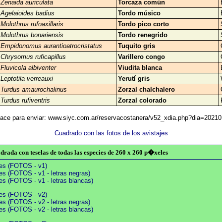
Zenaida auriculata
Torcaza común
Agelaioides badius
Tordo músico
Molothrus rufoaxillaris
Tordo pico corto
Molothrus bonariensis
Tordo renegrido
Empidonomus aurantioatrocristatus
Tuquito gris
Chrysomus ruficapillus
Varillero congo
Fluvicola albiventer
Viudita blanca
Leptotila verreauxi
Yerutí gris
Turdus amaurochalinus
Zorzal chalchalero
Turdus rufiventris
Zorzal colorado
ace para enviar: www.siyc.com.ar/reservacostanera/v52_xdia.php?dia=2021
Cuadrado con las fotos de los avistajes
rada con teselas de todas las especies de 260 x 260 p�xeles
ies (FOTOS - v1)
es (FOTOS - v1 - letras negras)
es (FOTOS - v1 - letras blancas)
ies (FOTOS - v2)
es (FOTOS - v2 - letras negras)
es (FOTOS - v2 - letras blancas)