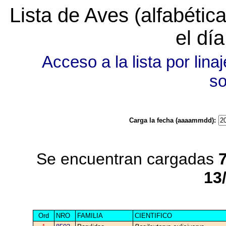
Lista de Aves (alfabéti
el dí
Acceso a la lista por linaj
s
Carga la fecha (aaaammdd):
Se encuentran cargadas
13
Ord
NRO
FAMILIA
CIENTIFICO