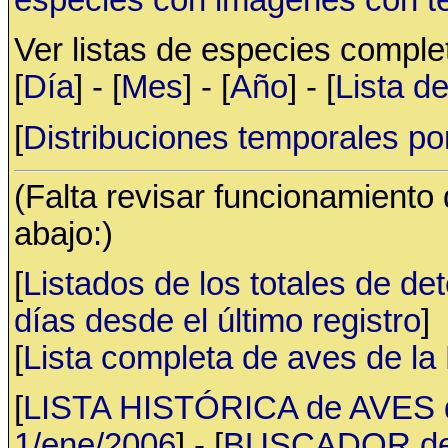
Ver listas de especies compl
[
Día
] - [
Mes
] - [
Año
] - [
Lista d
[
Distribuciones temporales po
(Falta revisar funcionamiento
abajo:)
[
Listados de los totales de de
días desde el último registro
]
[
Lista completa de aves de l
[
LISTA HISTÓRICA de AVES d
1/ene/2006
] - [
BUSCADOR de av