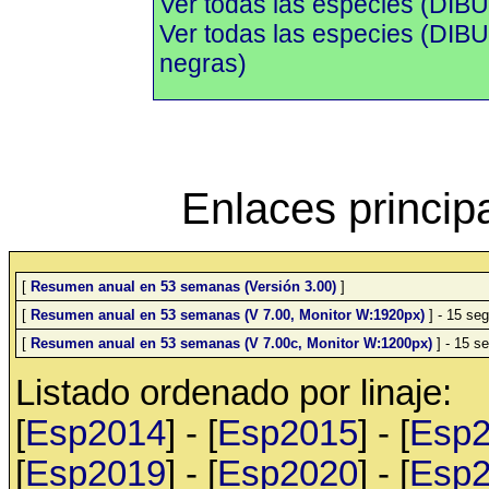
Ver todas las especies (DIBU
Ver todas las especies (DI
negras)
Enlaces princip
[
Resumen anual en 53 semanas (Versión 3.00)
]
[
Resumen anual en 53 semanas (V 7.00, Monitor W:1920px)
] - 15 seg
[
Resumen anual en 53 semanas (V 7.00c, Monitor W:1200px)
] - 15 se
Listado ordenado por linaje:
[
Esp2014
] - [
Esp2015
] - [
Esp
[
Esp2019
] - [
Esp2020
] - [
Esp