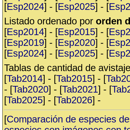
[
Esp2024
] - [
Esp2025
] - [
Esp
Listado ordenado por
orden d
[
Esp2014
] - [
Esp2015
] - [
Esp
[
Esp2019
] - [
Esp2020
] - [
Esp
[
Esp2024
] - [
Esp2025
] - [
Esp
Tablas de cantidad de avistaje
[
Tab2014
] - [
Tab2015
] - [
Tab2
- [
Tab2020
] - [
Tab2021
] - [
Tab
[
Tab2025
] - [
Tab2026
] -
[
Comparación de especies de
especies con imágenes con t