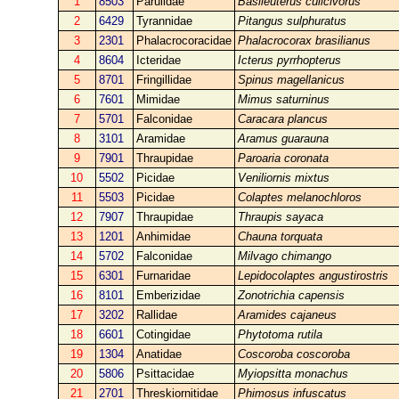
1
8503
Parulidae
Basileuterus culicivorus
2
6429
Tyrannidae
Pitangus sulphuratus
3
2301
Phalacrocoracidae
Phalacrocorax brasilianus
4
8604
Icteridae
Icterus pyrrhopterus
5
8701
Fringillidae
Spinus magellanicus
6
7601
Mimidae
Mimus saturninus
7
5701
Falconidae
Caracara plancus
8
3101
Aramidae
Aramus guarauna
9
7901
Thraupidae
Paroaria coronata
10
5502
Picidae
Veniliornis mixtus
11
5503
Picidae
Colaptes melanochloros
12
7907
Thraupidae
Thraupis sayaca
13
1201
Anhimidae
Chauna torquata
14
5702
Falconidae
Milvago chimango
15
6301
Furnaridae
Lepidocolaptes angustirostris
16
8101
Emberizidae
Zonotrichia capensis
17
3202
Rallidae
Aramides cajaneus
18
6601
Cotingidae
Phytotoma rutila
19
1304
Anatidae
Coscoroba coscoroba
20
5806
Psittacidae
Myiopsitta monachus
21
2701
Threskiornitidae
Phimosus infuscatus