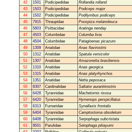
42
1501
Podicipedidae
Rollandia rolland
43
1503
Podicipedidae
Podiceps major
44
1502
Podicipedidae
Podilymbus podiceps
45
7915
Thraupidae
Poospiza melanoleuca
46
5803
Psittacidae
Aratinga nenday
47
4503
Columbidae
Columba livia
48
4504
Columbidae
Patagioenas picazuro
49
1309
Anatidae
Anas flavirostris
50
1312
Anatidae
Spatula versicolor
51
1307
Anatidae
Amazonetta brasiliensis
52
1310
Anatidae
Anas georgica
53
1315
Anatidae
Anas platyrhynchos
54
1351
Anatidae
Netta peposaca
55
8307
Cardinalidae
Saltator aurantiirostris
56
6428
Tyrannidae
Machetornis rixosa
57
6420
Tyrannidae
Hymenops perspicillatus
58
6313
Furnaridae
Synallaxis frontalis
59
6404
Tyrannidae
Camptostoma obsoletum
60
6408
Tyrannidae
Serpophaga subcristata
61
8501
Parulidae
Setophaga pitiayumi
62
3207
Rallidae
Gallinula galeata