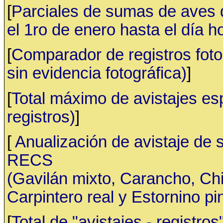
[
Parciales de sumas de aves
el 1ro de enero hasta el día h
[
Comparador de registros fotog
sin evidencia fotográfica)
]
[
Total máximo de avistajes e
registros)
]
[
Anualización de avistaje de 
RECS
(Gavilán mixto, Carancho, C
Carpintero real y Estornino pi
[
Total de "avistajes - registr