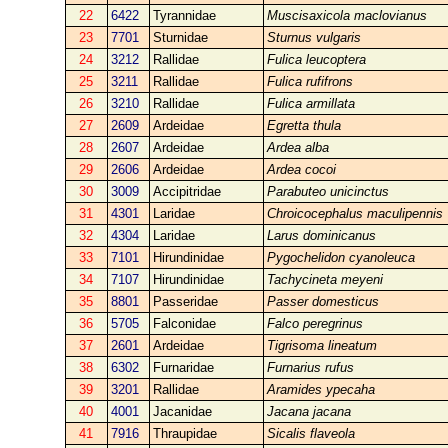
22
6422
Tyrannidae
Muscisaxicola maclovianus
23
7701
Sturnidae
Sturnus vulgaris
24
3212
Rallidae
Fulica leucoptera
25
3211
Rallidae
Fulica rufifrons
26
3210
Rallidae
Fulica armillata
27
2609
Ardeidae
Egretta thula
28
2607
Ardeidae
Ardea alba
29
2606
Ardeidae
Ardea cocoi
30
3009
Accipitridae
Parabuteo unicinctus
31
4301
Laridae
Chroicocephalus maculipennis
32
4304
Laridae
Larus dominicanus
33
7101
Hirundinidae
Pygochelidon cyanoleuca
34
7107
Hirundinidae
Tachycineta meyeni
35
8801
Passeridae
Passer domesticus
36
5705
Falconidae
Falco peregrinus
37
2601
Ardeidae
Tigrisoma lineatum
38
6302
Furnaridae
Furnarius rufus
39
3201
Rallidae
Aramides ypecaha
40
4001
Jacanidae
Jacana jacana
41
7916
Thraupidae
Sicalis flaveola