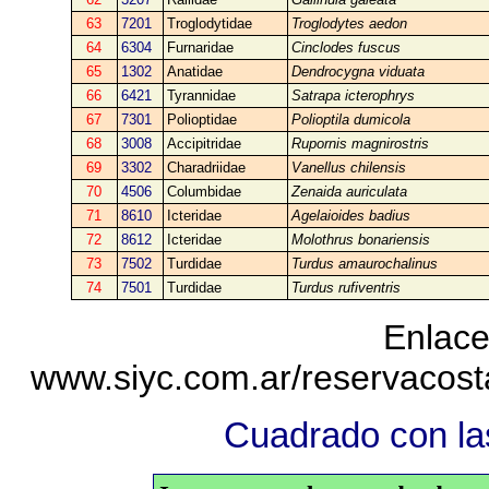
63
7201
Troglodytidae
Troglodytes aedon
64
6304
Furnaridae
Cinclodes fuscus
65
1302
Anatidae
Dendrocygna viduata
66
6421
Tyrannidae
Satrapa icterophrys
67
7301
Polioptidae
Polioptila dumicola
68
3008
Accipitridae
Rupornis magnirostris
69
3302
Charadriidae
Vanellus chilensis
70
4506
Columbidae
Zenaida auriculata
71
8610
Icteridae
Agelaioides badius
72
8612
Icteridae
Molothrus bonariensis
73
7502
Turdidae
Turdus amaurochalinus
74
7501
Turdidae
Turdus rufiventris
Enlace
www.siyc.com.ar/reservacos
Cuadrado con las