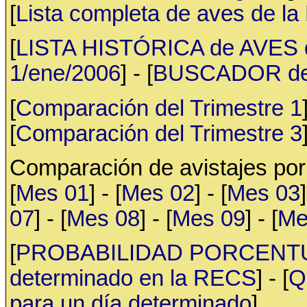
[
Lista completa de aves de l
[
LISTA HISTÓRICA de AVES d
1/ene/2006
] - [
BUSCADOR de av
[
Comparación del Trimestre 1
[
Comparación del Trimestre 3
Comparación de avistajes po
[
Mes 01
] - [
Mes 02
] - [
Mes 03
]
07
] - [
Mes 08
] - [
Mes 09
] - [
Me
[
PROBABILIDAD PORCENTUAL 
determinado en la RECS
] - [
Q
para un día determinado
]