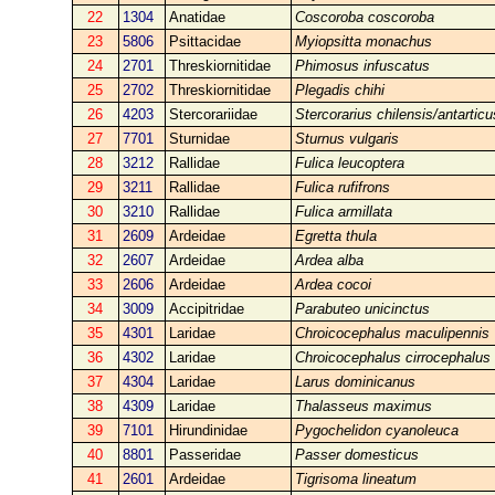
22
1304
Anatidae
Coscoroba coscoroba
23
5806
Psittacidae
Myiopsitta monachus
24
2701
Threskiornitidae
Phimosus infuscatus
25
2702
Threskiornitidae
Plegadis chihi
26
4203
Stercorariidae
Stercorarius chilensis/antarticu
27
7701
Sturnidae
Sturnus vulgaris
28
3212
Rallidae
Fulica leucoptera
29
3211
Rallidae
Fulica rufifrons
30
3210
Rallidae
Fulica armillata
31
2609
Ardeidae
Egretta thula
32
2607
Ardeidae
Ardea alba
33
2606
Ardeidae
Ardea cocoi
34
3009
Accipitridae
Parabuteo unicinctus
35
4301
Laridae
Chroicocephalus maculipennis
36
4302
Laridae
Chroicocephalus cirrocephalus
37
4304
Laridae
Larus dominicanus
38
4309
Laridae
Thalasseus maximus
39
7101
Hirundinidae
Pygochelidon cyanoleuca
40
8801
Passeridae
Passer domesticus
41
2601
Ardeidae
Tigrisoma lineatum