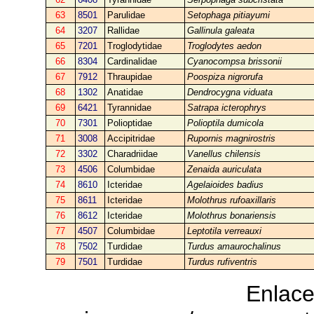
63
8501
Parulidae
Setophaga pitiayumi
64
3207
Rallidae
Gallinula galeata
65
7201
Troglodytidae
Troglodytes aedon
66
8304
Cardinalidae
Cyanocompsa brissonii
67
7912
Thraupidae
Poospiza nigrorufa
68
1302
Anatidae
Dendrocygna viduata
69
6421
Tyrannidae
Satrapa icterophrys
70
7301
Polioptidae
Polioptila dumicola
71
3008
Accipitridae
Rupornis magnirostris
72
3302
Charadriidae
Vanellus chilensis
73
4506
Columbidae
Zenaida auriculata
74
8610
Icteridae
Agelaioides badius
75
8611
Icteridae
Molothrus rufoaxillaris
76
8612
Icteridae
Molothrus bonariensis
77
4507
Columbidae
Leptotila verreauxi
78
7502
Turdidae
Turdus amaurochalinus
79
7501
Turdidae
Turdus rufiventris
Enlace