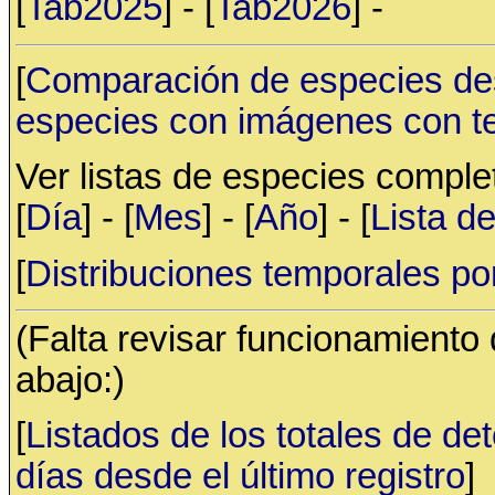
[
Tab2025
] - [
Tab2026
] -
[
Comparación de especies de
especies con imágenes con t
Ver listas de especies compl
[
Día
] - [
Mes
] - [
Año
] - [
Lista d
[
Distribuciones temporales po
(Falta revisar funcionamiento
abajo:)
[
Listados de los totales de de
días desde el último registro
]