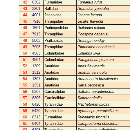
42
6302
Furnaridae
Furnarius rufus
43
3201
Rallidae
Aramides ypecaha
44
4001
Jacanidae
Jacana jacana
45
7916
Thraupidae
Sicalis flaveola
46
1501
Podicipedidae
Rollandia rolland
47
7913
Thraupidae
Poospiza cabanisi
48
5803
Psittacidae
Aratinga nenday
49
7906
Thraupidae
Pipraeidea bonariensis
50
4503
Columbidae
Columba livia
51
4504
Columbidae
Patagioenas picazuro
52
1309
Anatidae
Anas flavirostris
53
1312
Anatidae
Spatula versicolor
54
1307
Anatidae
Amazonetta brasiliensis
55
1351
Anatidae
Netta peposaca
56
8307
Cardinalidae
Saltator aurantiirostris
57
8306
Cardinalidae
Saltator similis
58
6428
Tyrannidae
Machetornis rixosa
59
6420
Tyrannidae
Hymenops perspicillatus
60
6313
Furnaridae
Synallaxis frontalis
61
6404
Tyrannidae
Camptostoma obsoletum
62
6408
Tyrannidae
Serpophaga subcristata