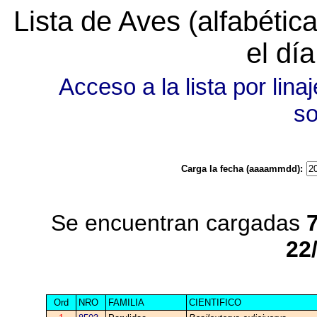
Lista de Aves (alfabéti
el dí
Acceso a la lista por linaj
s
Carga la fecha (aaaammdd):
Se encuentran cargadas
22
Ord
NRO
FAMILIA
CIENTIFICO