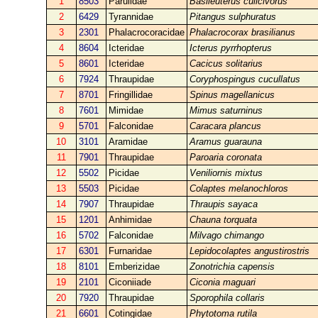
1
8503
Parulidae
Basileuterus culicivorus
2
6429
Tyrannidae
Pitangus sulphuratus
3
2301
Phalacrocoracidae
Phalacrocorax brasilianus
4
8604
Icteridae
Icterus pyrrhopterus
5
8601
Icteridae
Cacicus solitarius
6
7924
Thraupidae
Coryphospingus cucullatus
7
8701
Fringillidae
Spinus magellanicus
8
7601
Mimidae
Mimus saturninus
9
5701
Falconidae
Caracara plancus
10
3101
Aramidae
Aramus guarauna
11
7901
Thraupidae
Paroaria coronata
12
5502
Picidae
Veniliornis mixtus
13
5503
Picidae
Colaptes melanochloros
14
7907
Thraupidae
Thraupis sayaca
15
1201
Anhimidae
Chauna torquata
16
5702
Falconidae
Milvago chimango
17
6301
Furnaridae
Lepidocolaptes angustirostris
18
8101
Emberizidae
Zonotrichia capensis
19
2101
Ciconiiade
Ciconia maguari
20
7920
Thraupidae
Sporophila collaris
21
6601
Cotingidae
Phytotoma rutila