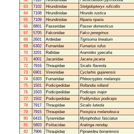
63
7102
Hirundinidae
Stelgidopteryx ruficollis
64
7108
Hirundinidae
Hirundo rustica
65
7109
Hirundinidae
Riparia riparia
66
8801
Passeridae
Passer domesticus
67
5705
Falconidae
Falco peregrinus
68
2601
Ardeidae
Tigrisoma lineatum
69
6302
Furnaridae
Furnarius rufus
70
3201
Rallidae
Aramides ypecaha
71
4001
Jacanidae
Jacana jacana
72
7916
Thraupidae
Sicalis flaveola
73
6901
Vireonidae
Cyclarhis gujanensis
74
6303
Furnaridae
Phleocryptes melanops
75
1501
Podicipedidae
Rollandia rolland
76
1503
Podicipedidae
Podiceps major
77
1502
Podicipedidae
Podilymbus podiceps
78
7917
Thraupidae
Sicalis luteola
79
7915
Thraupidae
Poospiza melanoleuca
80
6415
Tyrannidae
Myiophobus fasciatus
81
5803
Psittacidae
Aratinga nenday
82
7906
Thraupidae
Pipraeidea bonariensis