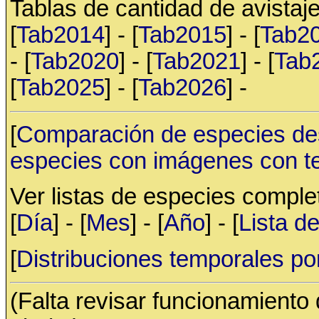
Tablas de cantidad de avistaje
[
Tab2014
] - [
Tab2015
] - [
Tab2
- [
Tab2020
] - [
Tab2021
] - [
Tab
[
Tab2025
] - [
Tab2026
] -
[
Comparación de especies de
especies con imágenes con t
Ver listas de especies compl
[
Día
] - [
Mes
] - [
Año
] - [
Lista d
[
Distribuciones temporales po
(Falta revisar funcionamiento