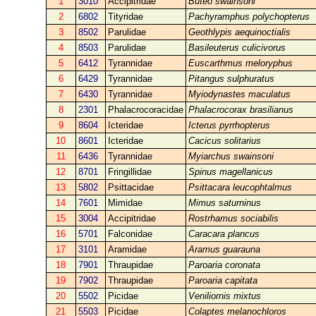
1
3010
Accipitridae
Buteo swainsoni
2
6802
Tityridae
Pachyramphus polychopterus
3
8502
Parulidae
Geothlypis aequinoctialis
4
8503
Parulidae
Basileuterus culicivorus
5
6412
Tyrannidae
Euscarthmus meloryphus
6
6429
Tyrannidae
Pitangus sulphuratus
7
6430
Tyrannidae
Myiodynastes maculatus
8
2301
Phalacrocoracidae
Phalacrocorax brasilianus
9
8604
Icteridae
Icterus pyrrhopterus
10
8601
Icteridae
Cacicus solitarius
11
6436
Tyrannidae
Myiarchus swainsoni
12
8701
Fringillidae
Spinus magellanicus
13
5802
Psittacidae
Psittacara leucophtalmus
14
7601
Mimidae
Mimus saturninus
15
3004
Accipitridae
Rostrhamus sociabilis
16
5701
Falconidae
Caracara plancus
17
3101
Aramidae
Aramus guarauna
18
7901
Thraupidae
Paroaria coronata
19
7902
Thraupidae
Paroaria capitata
20
5502
Picidae
Veniliornis mixtus
21
5503
Picidae
Colaptes melanochloros