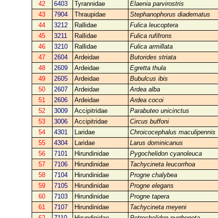
42
6403
Tyrannidae
Elaenia parvirostris
43
7904
Thraupidae
Stephanophorus diadematus
44
3212
Rallidae
Fulica leucoptera
45
3211
Rallidae
Fulica rufifrons
46
3210
Rallidae
Fulica armillata
47
2604
Ardeidae
Butorides striata
48
2609
Ardeidae
Egretta thula
49
2605
Ardeidae
Bubulcus ibis
50
2607
Ardeidae
Ardea alba
51
2606
Ardeidae
Ardea cocoi
52
3009
Accipitridae
Parabuteo unicinctus
53
3006
Accipitridae
Circus buffoni
54
4301
Laridae
Chroicocephalus maculipennis
55
4304
Laridae
Larus dominicanus
56
7101
Hirundinidae
Pygochelidon cyanoleuca
57
7106
Hirundinidae
Tachycineta leucorrhoa
58
7104
Hirundinidae
Progne chalybea
59
7105
Hirundinidae
Progne elegans
60
7103
Hirundinidae
Progne tapera
61
7107
Hirundinidae
Tachycineta meyeni
62
7110
Hirundinidae
Petrochelidon pyrrhonota