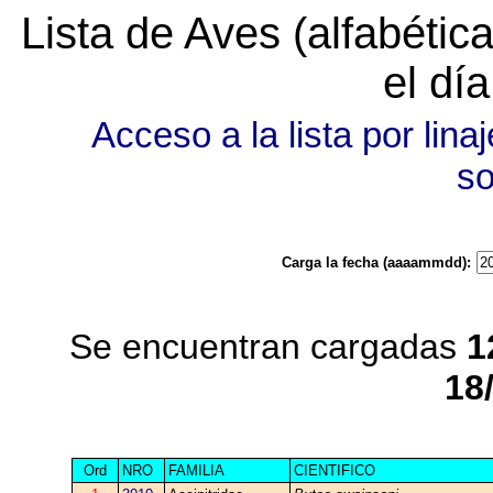
Lista de Aves (alfabéti
el dí
Acceso a la lista por linaj
s
Carga la fecha (aaaammdd):
Se encuentran cargadas
1
18
Ord
NRO
FAMILIA
CIENTIFICO