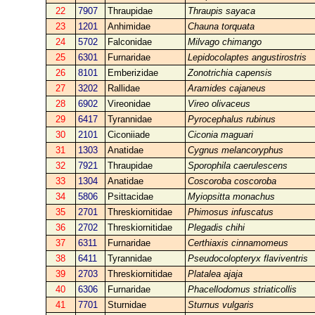
22
7907
Thraupidae
Thraupis sayaca
23
1201
Anhimidae
Chauna torquata
24
5702
Falconidae
Milvago chimango
25
6301
Furnaridae
Lepidocolaptes angustirostris
26
8101
Emberizidae
Zonotrichia capensis
27
3202
Rallidae
Aramides cajaneus
28
6902
Vireonidae
Vireo olivaceus
29
6417
Tyrannidae
Pyrocephalus rubinus
30
2101
Ciconiiade
Ciconia maguari
31
1303
Anatidae
Cygnus melancoryphus
32
7921
Thraupidae
Sporophila caerulescens
33
1304
Anatidae
Coscoroba coscoroba
34
5806
Psittacidae
Myiopsitta monachus
35
2701
Threskiornitidae
Phimosus infuscatus
36
2702
Threskiornitidae
Plegadis chihi
37
6311
Furnaridae
Certhiaxis cinnamomeus
38
6411
Tyrannidae
Pseudocolopteryx flaviventris
39
2703
Threskiornitidae
Platalea ajaja
40
6306
Furnaridae
Phacellodomus striaticollis
41
7701
Sturnidae
Sturnus vulgaris