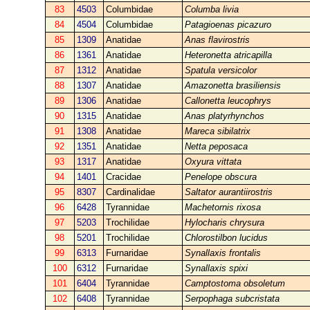
83
4503
Columbidae
Columba livia
84
4504
Columbidae
Patagioenas picazuro
85
1309
Anatidae
Anas flavirostris
86
1361
Anatidae
Heteronetta atricapilla
87
1312
Anatidae
Spatula versicolor
88
1307
Anatidae
Amazonetta brasiliensis
89
1306
Anatidae
Callonetta leucophrys
90
1315
Anatidae
Anas platyrhynchos
91
1308
Anatidae
Mareca sibilatrix
92
1351
Anatidae
Netta peposaca
93
1317
Anatidae
Oxyura vittata
94
1401
Cracidae
Penelope obscura
95
8307
Cardinalidae
Saltator aurantiirostris
96
6428
Tyrannidae
Machetornis rixosa
97
5203
Trochilidae
Hylocharis chrysura
98
5201
Trochilidae
Chlorostilbon lucidus
99
6313
Furnaridae
Synallaxis frontalis
100
6312
Furnaridae
Synallaxis spixi
101
6404
Tyrannidae
Camptostoma obsoletum
102
6408
Tyrannidae
Serpophaga subcristata