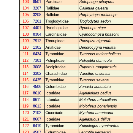
103
8501
Parulidae
Setophaga pitiayumi
104
3207
Rallidae
Gallinula galeata
105
3208
Rallidae
Porphyriops melanops
106
7201
Troglodytidae
Troglodytes aedon
107
4401
Rynchopidae
Rynchops niger
108
8304
Cardinalidae
Cyanocompsa brissonii
109
7912
Thraupidae
Poospiza nigrorufa
110
1302
Anatidae
Dendrocygna viduata
111
6434
Tyrannidae
Tyrannus melancholicus
112
7301
Polioptidae
Polioptila dumicola
113
3008
Accipitridae
Rupornis magnirostris
114
3302
Charadriidae
Vanellus chilensis
115
6435
Tyrannidae
Tyrannus savana
116
4506
Columbidae
Zenaida auriculata
117
8610
Icteridae
Agelaioides badius
118
8611
Icteridae
Molothrus rufoaxillaris
119
8612
Icteridae
Molothrus bonariensis
120
2102
Ciconiiade
Mycteria americana
121
8607
Icteridae
Agelasticus thilius
122
6419
Tyrannidae
Knipolegus cyanirostris
123
4507
Columbidae
Leptotila verreauxi