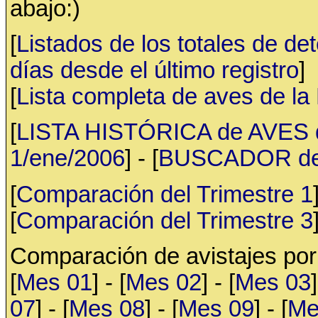
abajo:)
[
Listados de los totales de de
días desde el último registro
]
[
Lista completa de aves de l
[
LISTA HISTÓRICA de AVES d
1/ene/2006
] - [
BUSCADOR de av
[
Comparación del Trimestre 1
[
Comparación del Trimestre 3
Comparación de avistajes po
[
Mes 01
] - [
Mes 02
] - [
Mes 03
]
07
] - [
Mes 08
] - [
Mes 09
] - [
Me