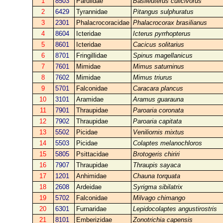
1
8503
Parulidae
Basileuterus culicivorus
2
6429
Tyrannidae
Pitangus sulphuratus
3
2301
Phalacrocoracidae
Phalacrocorax brasilianus
4
8604
Icteridae
Icterus pyrrhopterus
5
8601
Icteridae
Cacicus solitarius
6
8701
Fringillidae
Spinus magellanicus
7
7601
Mimidae
Mimus saturninus
8
7602
Mimidae
Mimus triurus
9
5701
Falconidae
Caracara plancus
10
3101
Aramidae
Aramus guarauna
11
7901
Thraupidae
Paroaria coronata
12
7902
Thraupidae
Paroaria capitata
13
5502
Picidae
Veniliornis mixtus
14
5503
Picidae
Colaptes melanochloros
15
5805
Psittacidae
Brotogeris chiriri
16
7907
Thraupidae
Thraupis sayaca
17
1201
Anhimidae
Chauna torquata
18
2608
Ardeidae
Syrigma sibilatrix
19
5702
Falconidae
Milvago chimango
20
6301
Furnaridae
Lepidocolaptes angustirostris
21
8101
Emberizidae
Zonotrichia capensis