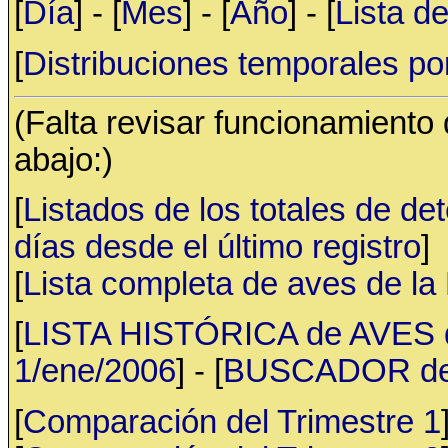
[
Día
] - [
Mes
] - [
Año
] - [
Lista d
[
Distribuciones temporales po
(Falta revisar funcionamiento
abajo:)
[
Listados de los totales de de
días desde el último registro
]
[
Lista completa de aves de l
[
LISTA HISTÓRICA de AVES d
1/ene/2006
] - [
BUSCADOR de av
[
Comparación del Trimestre 1