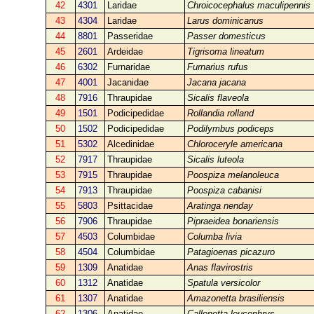
42
4301
Laridae
Chroicocephalus maculipennis
43
4304
Laridae
Larus dominicanus
44
8801
Passeridae
Passer domesticus
45
2601
Ardeidae
Tigrisoma lineatum
46
6302
Furnaridae
Furnarius rufus
47
4001
Jacanidae
Jacana jacana
48
7916
Thraupidae
Sicalis flaveola
49
1501
Podicipedidae
Rollandia rolland
50
1502
Podicipedidae
Podilymbus podiceps
51
5302
Alcedinidae
Chloroceryle americana
52
7917
Thraupidae
Sicalis luteola
53
7915
Thraupidae
Poospiza melanoleuca
54
7913
Thraupidae
Poospiza cabanisi
55
5803
Psittacidae
Aratinga nenday
56
7906
Thraupidae
Pipraeidea bonariensis
57
4503
Columbidae
Columba livia
58
4504
Columbidae
Patagioenas picazuro
59
1309
Anatidae
Anas flavirostris
60
1312
Anatidae
Spatula versicolor
61
1307
Anatidae
Amazonetta brasiliensis
62
1306
Anatidae
Callonetta leucophrys