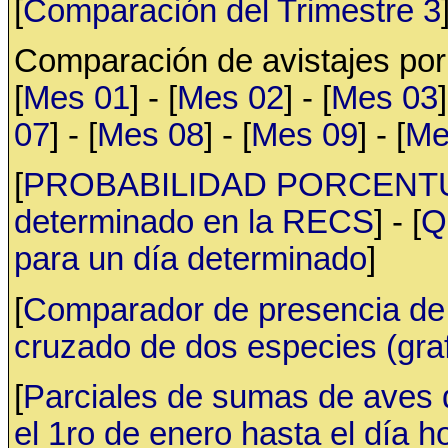
[
Comparación del Trimestre 3
Comparación de avistajes po
[
Mes 01
] - [
Mes 02
] - [
Mes 03
]
07
] - [
Mes 08
] - [
Mes 09
] - [
Me
[
PROBABILIDAD PORCENTUAL 
determinado en la RECS
] - [
Q
para un día determinado
]
[
Comparador de presencia de 
cruzado de dos especies (gr
[
Parciales de sumas de aves
el 1ro de enero hasta el día h