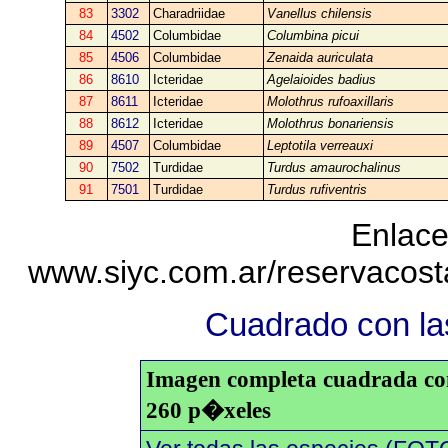
83
3302
Charadriidae
Vanellus chilensis
84
4502
Columbidae
Columbina picui
85
4506
Columbidae
Zenaida auriculata
86
8610
Icteridae
Agelaioides badius
87
8611
Icteridae
Molothrus rufoaxillaris
88
8612
Icteridae
Molothrus bonariensis
89
4507
Columbidae
Leptotila verreauxi
90
7502
Turdidae
Turdus amaurochalinus
91
7501
Turdidae
Turdus rufiventris
Enlace
www.siyc.com.ar/reservacos
Cuadrado con las
Imagen completa cuadrada con 
260 p�xeles