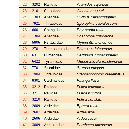
22
3202
Rallidae
Aramides cajaneus
23
2101
Ciconiiade
Ciconia maguari
24
1303
Anatidae
Cygnus melancoryphus
25
7921
Thraupidae
Sporophila caerulescens
26
6601
Cotingidae
Phytotoma rutila
27
1304
Anatidae
Coscoroba coscoroba
28
5806
Psittacidae
Myiopsitta monachus
29
2701
Threskiornitidae
Phimosus infuscatus
30
6311
Furnaridae
Certhiaxis cinnamomeus
31
6422
Tyrannidae
Muscisaxicola maclovianus
32
7701
Sturnidae
Sturnus vulgaris
33
7904
Thraupidae
Stephanophorus diadematus
34
8301
Cardinalidae
Piranga flava
35
3212
Rallidae
Fulica leucoptera
36
3211
Rallidae
Fulica rufifrons
37
3210
Rallidae
Fulica armillata
38
2609
Ardeidae
Egretta thula
39
2607
Ardeidae
Ardea alba
40
2606
Ardeidae
Ardea cocoi
41
3009
Accipitridae
Parabuteo unicinctus