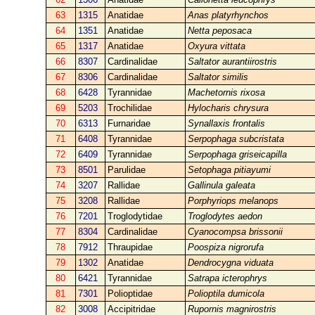
63
1315
Anatidae
Anas platyrhynchos
64
1351
Anatidae
Netta peposaca
65
1317
Anatidae
Oxyura vittata
66
8307
Cardinalidae
Saltator aurantiirostris
67
8306
Cardinalidae
Saltator similis
68
6428
Tyrannidae
Machetornis rixosa
69
5203
Trochilidae
Hylocharis chrysura
70
6313
Furnaridae
Synallaxis frontalis
71
6408
Tyrannidae
Serpophaga subcristata
72
6409
Tyrannidae
Serpophaga griseicapilla
73
8501
Parulidae
Setophaga pitiayumi
74
3207
Rallidae
Gallinula galeata
75
3208
Rallidae
Porphyriops melanops
76
7201
Troglodytidae
Troglodytes aedon
77
8304
Cardinalidae
Cyanocompsa brissonii
78
7912
Thraupidae
Poospiza nigrorufa
79
1302
Anatidae
Dendrocygna viduata
80
6421
Tyrannidae
Satrapa icterophrys
81
7301
Polioptidae
Polioptila dumicola
82
3008
Accipitridae
Rupornis magnirostris