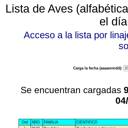
Lista de Aves (alfabéti
el dí
Acceso a la lista por linaj
s
Carga la fecha (aaaammdd):
Se encuentran cargadas
04
Ord
NRO
FAMILIA
CIENTIFICO