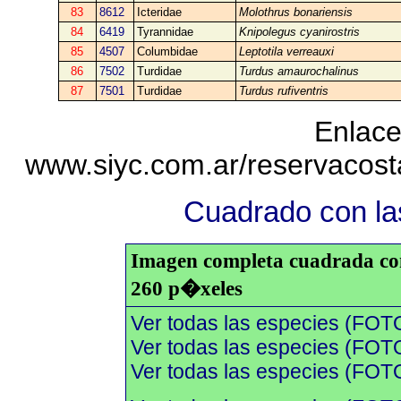
83
8612
Icteridae
Molothrus bonariensis
84
6419
Tyrannidae
Knipolegus cyanirostris
85
4507
Columbidae
Leptotila verreauxi
86
7502
Turdidae
Turdus amaurochalinus
87
7501
Turdidae
Turdus rufiventris
Enlace
www.siyc.com.ar/reservacos
Cuadrado con las
Imagen completa cuadrada con 
260 p�xeles
Ver todas las especies (FOT
Ver todas las especies (FOTO
Ver todas las especies (FOTO