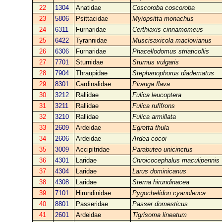
22
1304
Anatidae
Coscoroba coscoroba
23
5806
Psittacidae
Myiopsitta monachus
24
6311
Furnaridae
Certhiaxis cinnamomeus
25
6422
Tyrannidae
Muscisaxicola maclovianus
26
6306
Furnaridae
Phacellodomus striaticollis
27
7701
Sturnidae
Sturnus vulgaris
28
7904
Thraupidae
Stephanophorus diadematus
29
8301
Cardinalidae
Piranga flava
30
3212
Rallidae
Fulica leucoptera
31
3211
Rallidae
Fulica rufifrons
32
3210
Rallidae
Fulica armillata
33
2609
Ardeidae
Egretta thula
34
2606
Ardeidae
Ardea cocoi
35
3009
Accipitridae
Parabuteo unicinctus
36
4301
Laridae
Chroicocephalus maculipennis
37
4304
Laridae
Larus dominicanus
38
4308
Laridae
Sterna hirundinacea
39
7101
Hirundinidae
Pygochelidon cyanoleuca
40
8801
Passeridae
Passer domesticus
41
2601
Ardeidae
Tigrisoma lineatum