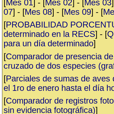
[
Mes 01
] - [
Mes 02
] - [
Mes 03
]
07
] - [
Mes 08
] - [
Mes 09
] - [
Me
[
PROBABILIDAD PORCENTUAL 
determinado en la RECS
] - [
Q
para un día determinado
]
[
Comparador de presencia de 
cruzado de dos especies (gr
[
Parciales de sumas de aves
el 1ro de enero hasta el día h
[
Comparador de registros fotog
sin evidencia fotográfica)
]