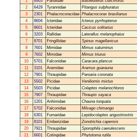
1
8503
Parulidae
Basileuterus culicivorus
2
6429
Tyrannidae
Pitangus sulphuratus
3
2301
Phalacrocoracidae
Phalacrocorax brasilianus
4
8604
Icteridae
Icterus pyrrhopterus
5
8601
Icteridae
Cacicus solitarius
6
3203
Rallidae
Laterallus melanophaius
7
8701
Fringillidae
Spinus magellanicus
8
7601
Mimidae
Mimus saturninus
9
7602
Mimidae
Mimus triurus
10
5701
Falconidae
Caracara plancus
11
3101
Aramidae
Aramus guarauna
12
7901
Thraupidae
Paroaria coronata
13
5502
Picidae
Veniliornis mixtus
14
5503
Picidae
Colaptes melanochloros
15
7907
Thraupidae
Thraupis sayaca
16
1201
Anhimidae
Chauna torquata
17
5702
Falconidae
Milvago chimango
18
6301
Furnaridae
Lepidocolaptes angustirostris
19
8101
Emberizidae
Zonotrichia capensis
20
7921
Thraupidae
Sporophila caerulescens
21
6601
Cotingidae
Phytotoma rutila