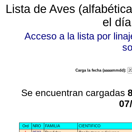
Lista de Aves (alfabéti
el dí
Acceso a la lista por linaj
s
Carga la fecha (aaaammdd):
Se encuentran cargadas
07
Ord
NRO
FAMILIA
CIENTIFICO