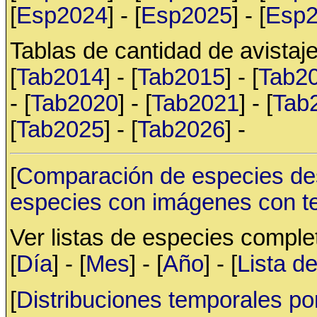
[
Esp2024
] - [
Esp2025
] - [
Esp
Tablas de cantidad de avistaje
[
Tab2014
] - [
Tab2015
] - [
Tab2
- [
Tab2020
] - [
Tab2021
] - [
Tab
[
Tab2025
] - [
Tab2026
] -
[
Comparación de especies de
especies con imágenes con t
Ver listas de especies compl
[
Día
] - [
Mes
] - [
Año
] - [
Lista d
[
Distribuciones temporales po