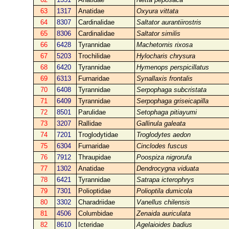
63
1317
Anatidae
Oxyura vittata
64
8307
Cardinalidae
Saltator aurantiirostris
65
8306
Cardinalidae
Saltator similis
66
6428
Tyrannidae
Machetornis rixosa
67
5203
Trochilidae
Hylocharis chrysura
68
6420
Tyrannidae
Hymenops perspicillatus
69
6313
Furnaridae
Synallaxis frontalis
70
6408
Tyrannidae
Serpophaga subcristata
71
6409
Tyrannidae
Serpophaga griseicapilla
72
8501
Parulidae
Setophaga pitiayumi
73
3207
Rallidae
Gallinula galeata
74
7201
Troglodytidae
Troglodytes aedon
75
6304
Furnaridae
Cinclodes fuscus
76
7912
Thraupidae
Poospiza nigrorufa
77
1302
Anatidae
Dendrocygna viduata
78
6421
Tyrannidae
Satrapa icterophrys
79
7301
Polioptidae
Polioptila dumicola
80
3302
Charadriidae
Vanellus chilensis
81
4506
Columbidae
Zenaida auriculata
82
8610
Icteridae
Agelaioides badius