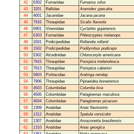
42
6302
Furnaridae
Furnarius rufus
43
3201
Rallidae
Aramides ypecaha
44
4001
Jacanidae
Jacana jacana
45
7916
Thraupidae
Sicalis flaveola
46
6901
Vireonidae
Cyclarhis gujanensis
47
6303
Furnaridae
Phleocryptes melanops
48
1501
Podicipedidae
Rollandia rolland
49
1502
Podicipedidae
Podilymbus podiceps
50
5302
Alcedinidae
Chloroceryle americana
51
7915
Thraupidae
Poospiza melanoleuca
52
7913
Thraupidae
Poospiza cabanisi
53
5803
Psittacidae
Aratinga nenday
54
7906
Thraupidae
Pipraeidea bonariensis
55
4503
Columbidae
Columba livia
56
4505
Columbidae
Patagioenas maculosa
57
4504
Columbidae
Patagioenas picazuro
58
1309
Anatidae
Anas flavirostris
59
1312
Anatidae
Spatula versicolor
60
1307
Anatidae
Amazonetta brasiliensis
61
1310
Anatidae
Anas georgica
62
1351
Anatidae
Netta peposaca