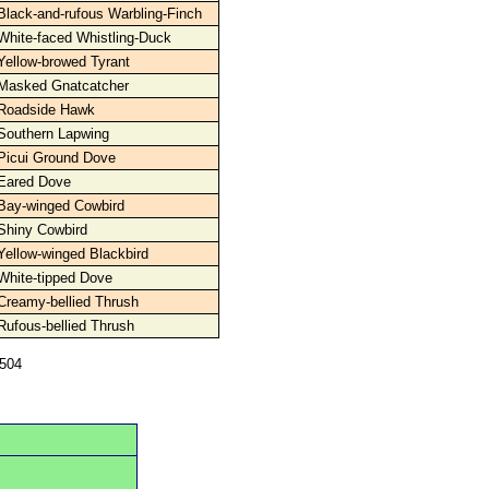
Black-and-rufous Warbling-Finch
White-faced Whistling-Duck
Yellow-browed Tyrant
Masked Gnatcatcher
Roadside Hawk
Southern Lapwing
Picui Ground Dove
Eared Dove
Bay-winged Cowbird
Shiny Cowbird
Yellow-winged Blackbird
White-tipped Dove
Creamy-bellied Thrush
Rufous-bellied Thrush
0504