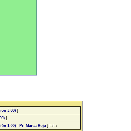
ión 3.00)
]
00)
]
ón 1.00) - Pri Marca Roja
] falta