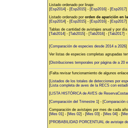
Listado ordenado por linaje:
[
Esp2014
] - [
Esp2015
] - [
Esp2016
] - [
Esp2017
] 
Listado ordenado por
orden de aparición en 
[
Esp2014
] - [
Esp2015
] - [
Esp2016
] - [
Esp2017
] 
Tablas de cantidad de avistajes anual y por día
[
Tab2014
] - [
Tab2015
] - [
Tab2016
] - [
Tab2017
] - 
[
Comparación de especies desde 2014 a 2026
] 
Ver listas de especies completas agrupadas te
[
Distribuciones temporales por página de a 20 
(Falta revisar funcionamiento de algunos enlace
[
Listados de los totales de detecciones por espe
[
Lista completa de aves de la RECS con estadí
[
LISTA HISTÓRICA de AVES de ReservaCostane
[
Comparación del Trimestre 1
] - [
Comparación d
Comparación de avistajes por mes de cada año
[
Mes 01
] - [
Mes 02
] - [
Mes 03
] - [
Mes 04
] - [
Me
[
PROBABILIDAD PORCENTUAL de avistaje de a