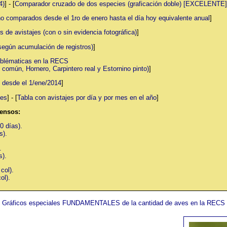
4)
] - [
Comparador cruzado de dos especies (graficación doble) [EXCELENTE]
o comparados desde el 1ro de enero hasta el día hoy equivalente anual
]
s de avistajes (con o sin evidencia fotográfica)
]
según acumulación de registros)
]
mblématicas en la RECS
omún, Hornero, Carpintero real y Estornino pinto)
]
e desde el 1/ene/2014
]
jes
] - [
Tabla con avistajes por día y por mes en el año
]
censos:
0 días).
s).
.
s).
col).
ol).
Gráficos especiales FUNDAMENTALES de la cantidad de aves en la RECS