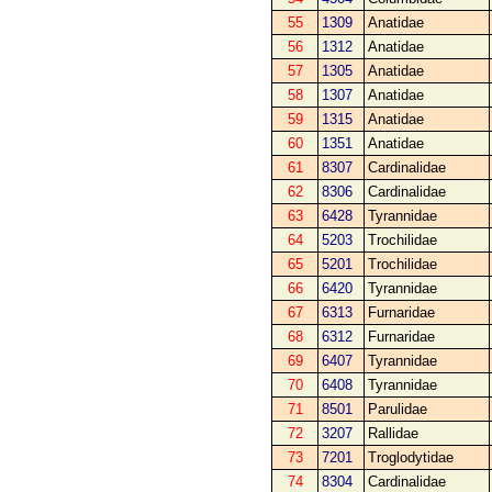
55
1309
Anatidae
56
1312
Anatidae
57
1305
Anatidae
58
1307
Anatidae
59
1315
Anatidae
60
1351
Anatidae
61
8307
Cardinalidae
62
8306
Cardinalidae
63
6428
Tyrannidae
64
5203
Trochilidae
65
5201
Trochilidae
66
6420
Tyrannidae
67
6313
Furnaridae
68
6312
Furnaridae
69
6407
Tyrannidae
70
6408
Tyrannidae
71
8501
Parulidae
72
3207
Rallidae
73
7201
Troglodytidae
74
8304
Cardinalidae