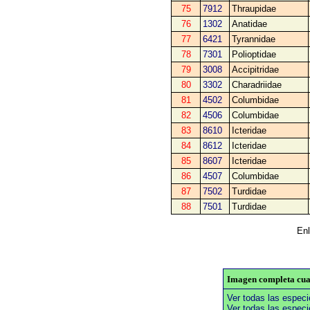
75
7912
Thraupidae
76
1302
Anatidae
77
6421
Tyrannidae
78
7301
Polioptidae
79
3008
Accipitridae
80
3302
Charadriidae
81
4502
Columbidae
82
4506
Columbidae
83
8610
Icteridae
84
8612
Icteridae
85
8607
Icteridae
86
4507
Columbidae
87
7502
Turdidae
88
7501
Turdidae
Enl
Imagen completa cuad
Ver todas las espec
Ver todas las especi