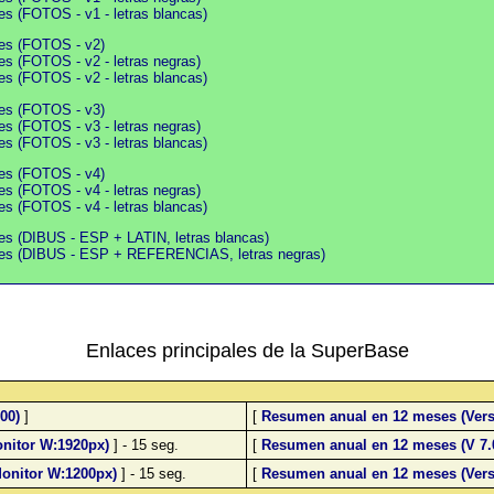
es (FOTOS - v1 - letras blancas)
ies (FOTOS - v2)
es (FOTOS - v2 - letras negras)
es (FOTOS - v2 - letras blancas)
ies (FOTOS - v3)
es (FOTOS - v3 - letras negras)
es (FOTOS - v3 - letras blancas)
ies (FOTOS - v4)
es (FOTOS - v4 - letras negras)
es (FOTOS - v4 - letras blancas)
ies (DIBUS - ESP + LATIN, letras blancas)
cies (DIBUS - ESP + REFERENCIAS, letras negras)
Enlaces principales de la SuperBase
00)
]
[
Resumen anual en 12 meses (Vers
nitor W:1920px)
] - 15 seg.
[
Resumen anual en 12 meses (V 7.
onitor W:1200px)
] - 15 seg.
[
Resumen anual en 12 meses (Versi