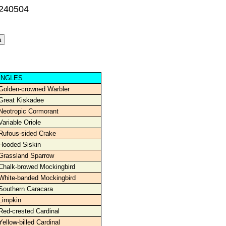
0240504
INGLES
Golden-crowned Warbler
Great Kiskadee
Neotropic Cormorant
Variable Oriole
Rufous-sided Crake
Hooded Siskin
Grassland Sparrow
Chalk-browed Mockingbird
White-banded Mockingbird
Southern Caracara
Limpkin
Red-crested Cardinal
Yellow-billed Cardinal