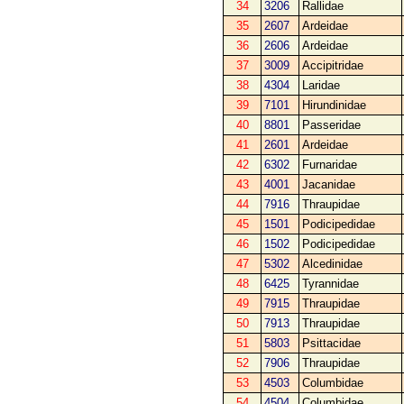
34
3206
Rallidae
35
2607
Ardeidae
36
2606
Ardeidae
37
3009
Accipitridae
38
4304
Laridae
39
7101
Hirundinidae
40
8801
Passeridae
41
2601
Ardeidae
42
6302
Furnaridae
43
4001
Jacanidae
44
7916
Thraupidae
45
1501
Podicipedidae
46
1502
Podicipedidae
47
5302
Alcedinidae
48
6425
Tyrannidae
49
7915
Thraupidae
50
7913
Thraupidae
51
5803
Psittacidae
52
7906
Thraupidae
53
4503
Columbidae
54
4504
Columbidae