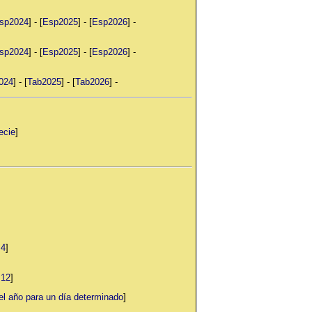
sp2024
] - [
Esp2025
] - [
Esp2026
] -
sp2024
] - [
Esp2025
] - [
Esp2026
] -
024
] - [
Tab2025
] - [
Tab2026
] -
ecie
]
 4
]
 12
]
año para un día determinado
]