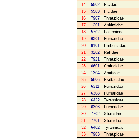
14
5502
Picidae
15
5503
Picidae
16
7907
Thraupidae
17
1201
Anhimidae
18
5702
Falconidae
19
6301
Furnaridae
20
8101
Emberizidae
21
3202
Rallidae
22
7921
Thraupidae
23
6601
Cotingidae
24
1304
Anatidae
25
5806
Psittacidae
26
6311
Furnaridae
27
6308
Furnaridae
28
6422
Tyrannidae
29
6306
Furnaridae
30
7702
Sturnidae
31
7701
Sturnidae
32
6402
Tyrannidae
33
7903
Thraupidae