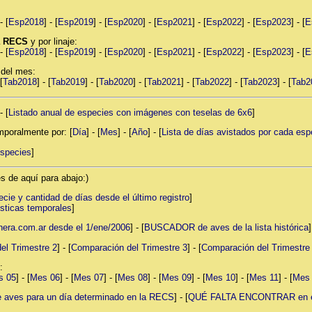
- [
Esp2018
] - [
Esp2019
] - [
Esp2020
] - [
Esp2021
] - [
Esp2022
] - [
Esp2023
] - [
E
la RECS
y por linaje:
- [
Esp2018
] - [
Esp2019
] - [
Esp2020
] - [
Esp2021
] - [
Esp2022
] - [
Esp2023
] - [
E
 del mes:
[
Tab2018
] - [
Tab2019
] - [
Tab2020
] - [
Tab2021
] - [
Tab2022
] - [
Tab2023
] - [
Tab2
- [
Listado anual de especies con imágenes con teselas de 6x6
]
mporalmente por: [
Día
] - [
Mes
] - [
Año
] - [
Lista de días avistados por cada esp
especies
]
s de aquí para abajo:)
cie y cantidad de días desde el último registro
]
sticas temporales
]
ra.com.ar desde el 1/ene/2006
] - [
BUSCADOR de aves de la lista histórica
]
el Trimestre 2
] - [
Comparación del Trimestre 3
] - [
Comparación del Trimestre
:
s 05
] - [
Mes 06
] - [
Mes 07
] - [
Mes 08
] - [
Mes 09
] - [
Mes 10
] - [
Mes 11
] - [
Mes
ves para un día determinado en la RECS
] - [
QUÉ FALTA ENCONTRAR en el 