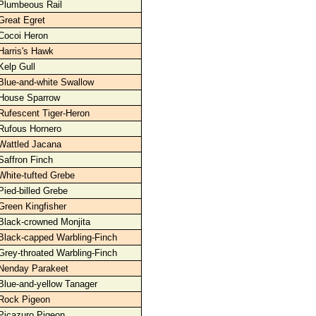
Plumbeous Rail
Great Egret
Cocoi Heron
Harris's Hawk
Kelp Gull
Blue-and-white Swallow
House Sparrow
Rufescent Tiger-Heron
Rufous Hornero
Wattled Jacana
Saffron Finch
White-tufted Grebe
Pied-billed Grebe
Green Kingfisher
Black-crowned Monjita
Black-capped Warbling-Finch
Grey-throated Warbling-Finch
Nenday Parakeet
Blue-and-yellow Tanager
Rock Pigeon
Picazuro Pigeon