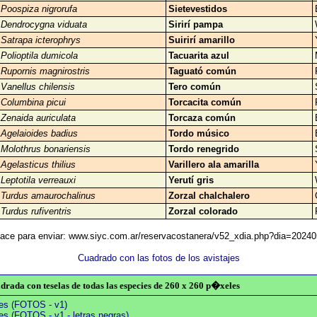
Poospiza nigrorufa
Sietevestidos
Dendrocygna viduata
Sirirí pampa
Satrapa icterophrys
Suirirí amarillo
Polioptila dumicola
Tacuarita azul
Rupornis magnirostris
Taguató común
Vanellus chilensis
Tero común
Columbina picui
Torcacita común
Zenaida auriculata
Torcaza común
Agelaioides badius
Tordo músico
Molothrus bonariensis
Tordo renegrido
Agelasticus thilius
Varillero ala amarilla
Leptotila verreauxi
Yerutí gris
Turdus amaurochalinus
Zorzal chalchalero
Turdus rufiventris
Zorzal colorado
ace para enviar: www.siyc.com.ar/reservacostanera/v52_xdia.php?dia=2024
Cuadrado con las fotos de los avistajes
rada con teselas de todas las especies de 260 x 260 p�xeles
ies (FOTOS - v1)
es (FOTOS - v1 - letras negras)