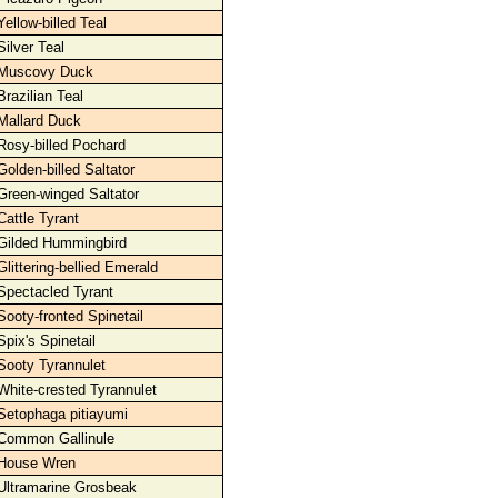
Yellow-billed Teal
Silver Teal
Muscovy Duck
Brazilian Teal
Mallard Duck
Rosy-billed Pochard
Golden-billed Saltator
Green-winged Saltator
Cattle Tyrant
Gilded Hummingbird
Glittering-bellied Emerald
Spectacled Tyrant
Sooty-fronted Spinetail
Spix's Spinetail
Sooty Tyrannulet
White-crested Tyrannulet
Setophaga pitiayumi
Common Gallinule
House Wren
Ultramarine Grosbeak