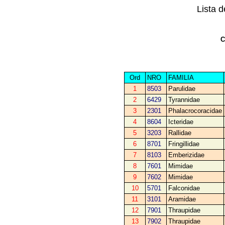
Lista 
C
Ord
NRO
FAMILIA
1
8503
Parulidae
2
6429
Tyrannidae
3
2301
Phalacrocoracidae
4
8604
Icteridae
5
3203
Rallidae
6
8701
Fringillidae
7
8103
Emberizidae
8
7601
Mimidae
9
7602
Mimidae
10
5701
Falconidae
11
3101
Aramidae
12
7901
Thraupidae
13
7902
Thraupidae