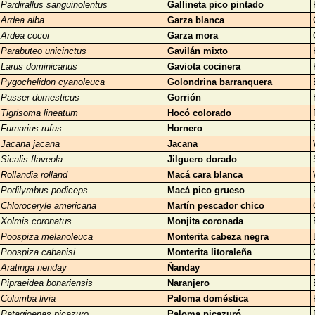
Pardirallus sanguinolentus
Gallineta pico pintado
Ardea alba
Garza blanca
Ardea cocoi
Garza mora
Parabuteo unicinctus
Gavilán mixto
Larus dominicanus
Gaviota cocinera
Pygochelidon cyanoleuca
Golondrina barranquera
Passer domesticus
Gorrión
Tigrisoma lineatum
Hocó colorado
Furnarius rufus
Hornero
Jacana jacana
Jacana
Sicalis flaveola
Jilguero dorado
Rollandia rolland
Macá cara blanca
Podilymbus podiceps
Macá pico grueso
Chloroceryle americana
Martín pescador chico
Xolmis coronatus
Monjita coronada
Poospiza melanoleuca
Monterita cabeza negra
Poospiza cabanisi
Monterita litoraleña
Aratinga nenday
Ñanday
Pipraeidea bonariensis
Naranjero
Columba livia
Paloma doméstica
Patagioenas picazuro
Paloma picazuró