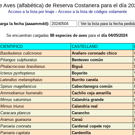
de Aves (alfabética) de Reserva Costanera para el día 2
-
Acceso a la lista por linaje
Acceso a la lista de códigos solamente
arga la fecha (aaaammdd):
Se encuentran cargadas
88 especies de aves
para el
día 04/05/2024
.
CIENTIFICO
CASTELLANO
Basileuterus culicivorus
Arañero coronado chico
Pitangus sulphuratus
Benteveo común
Phalacrocorax brasilianus
Biguá
Icterus pyrrhopterus
Boyerito
Laterallus melanophaius
Burrito canela
Spinus magellanicus
Cabecitanegra común
Ammodramus humeralis
Cachilo ceja amarilla
Mimus saturninus
Calandria grande
Mimus triurus
Calandria real
Caracara plancus
Carancho
Aramus guarauna
Caraú
Paroaria coronata
Cardenal copete rojo
Paroaria capitata
Cardenilla