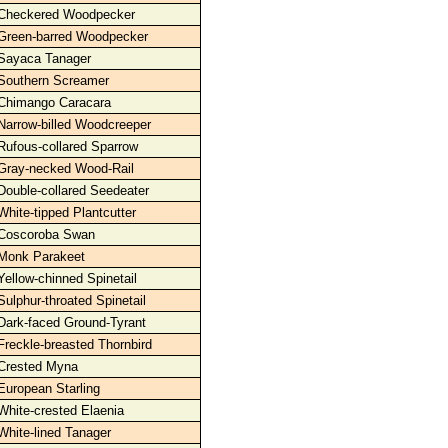
Checkered Woodpecker
Green-barred Woodpecker
Sayaca Tanager
Southern Screamer
Chimango Caracara
Narrow-billed Woodcreeper
Rufous-collared Sparrow
Gray-necked Wood-Rail
Double-collared Seedeater
White-tipped Plantcutter
Coscoroba Swan
Monk Parakeet
Yellow-chinned Spinetail
Sulphur-throated Spinetail
Dark-faced Ground-Tyrant
Freckle-breasted Thornbird
Crested Myna
European Starling
White-crested Elaenia
White-lined Tanager