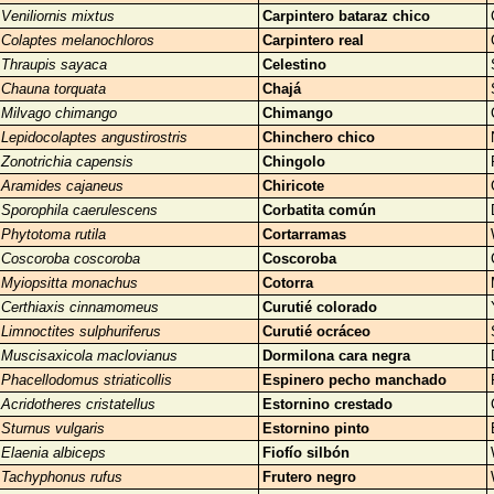
Veniliornis mixtus
Carpintero bataraz chico
Colaptes melanochloros
Carpintero real
Thraupis sayaca
Celestino
Chauna torquata
Chajá
Milvago chimango
Chimango
Lepidocolaptes angustirostris
Chinchero chico
Zonotrichia capensis
Chingolo
Aramides cajaneus
Chiricote
Sporophila caerulescens
Corbatita común
Phytotoma rutila
Cortarramas
Coscoroba coscoroba
Coscoroba
Myiopsitta monachus
Cotorra
Certhiaxis cinnamomeus
Curutié colorado
Limnoctites sulphuriferus
Curutié ocráceo
Muscisaxicola maclovianus
Dormilona cara negra
Phacellodomus striaticollis
Espinero pecho manchado
Acridotheres cristatellus
Estornino crestado
Sturnus vulgaris
Estornino pinto
Elaenia albiceps
Fiofío silbón
Tachyphonus rufus
Frutero negro