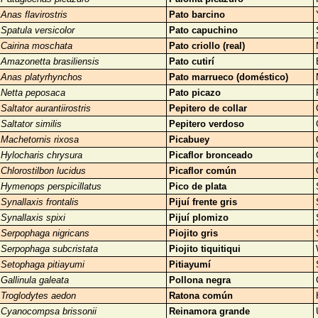
Anas flavirostris
Pato barcino
Spatula versicolor
Pato capuchino
Cairina moschata
Pato criollo (real)
Amazonetta brasiliensis
Pato cutirí
Anas platyrhynchos
Pato marrueco (doméstico)
Netta peposaca
Pato picazo
Saltator aurantiirostris
Pepitero de collar
Saltator similis
Pepitero verdoso
Machetornis rixosa
Picabuey
Hylocharis chrysura
Picaflor bronceado
Chlorostilbon lucidus
Picaflor común
Hymenops perspicillatus
Pico de plata
Synallaxis frontalis
Pijuí frente gris
Synallaxis spixi
Pijuí plomizo
Serpophaga nigricans
Piojito gris
Serpophaga subcristata
Piojito tiquitiqui
Setophaga pitiayumi
Pitiayumí
Gallinula galeata
Pollona negra
Troglodytes aedon
Ratona común
Cyanocompsa brissonii
Reinamora grande