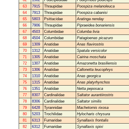
63
7915
Thraupidae
Poospiza melanoleuca
64
7913
Thraupidae
Poospiza cabanisi
65
5803
Psittacidae
Aratinga nenday
66
7906
Thraupidae
Pipraeidea bonariensis
67
4503
Columbidae
Columba livia
68
4504
Columbidae
Patagioenas picazuro
69
1309
Anatidae
Anas flavirostris
70
1312
Anatidae
Spatula versicolor
71
1305
Anatidae
Cairina moschata
72
1307
Anatidae
Amazonetta brasiliensis
73
1306
Anatidae
Callonetta leucophrys
74
1310
Anatidae
Anas georgica
75
1315
Anatidae
Anas platyrhynchos
76
1351
Anatidae
Netta peposaca
77
8307
Cardinalidae
Saltator aurantiirostris
78
8306
Cardinalidae
Saltator similis
79
6428
Tyrannidae
Machetornis rixosa
80
5203
Trochilidae
Hylocharis chrysura
81
6313
Furnaridae
Synallaxis frontalis
82
6312
Furnaridae
Synallaxis spixi