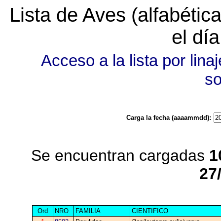
Lista de Aves (alfabéti
el dí
Acceso a la lista por linaj
s
Carga la fecha (aaaammdd):
Se encuentran cargadas
1
27
Ord
NRO
FAMILIA
CIENTIFICO