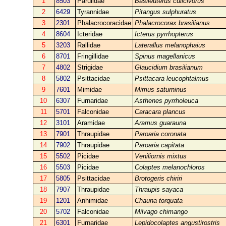
1
8503
Parulidae
Basileuterus culicivorus
2
6429
Tyrannidae
Pitangus sulphuratus
3
2301
Phalacrocoracidae
Phalacrocorax brasilianus
4
8604
Icteridae
Icterus pyrrhopterus
5
3203
Rallidae
Laterallus melanophaius
6
8701
Fringillidae
Spinus magellanicus
7
4802
Strigidae
Glaucidium brasilianum
8
5802
Psittacidae
Psittacara leucophtalmus
9
7601
Mimidae
Mimus saturninus
10
6307
Furnaridae
Asthenes pyrrholeuca
11
5701
Falconidae
Caracara plancus
12
3101
Aramidae
Aramus guarauna
13
7901
Thraupidae
Paroaria coronata
14
7902
Thraupidae
Paroaria capitata
15
5502
Picidae
Veniliornis mixtus
16
5503
Picidae
Colaptes melanochloros
17
5805
Psittacidae
Brotogeris chiriri
18
7907
Thraupidae
Thraupis sayaca
19
1201
Anhimidae
Chauna torquata
20
5702
Falconidae
Milvago chimango
21
6301
Furnaridae
Lepidocolaptes angustirostris