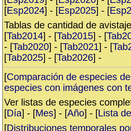
[
Esp2024
] - [
Esp2025
] - [
Esp
Tablas de cantidad de avistaje
[
Tab2014
] - [
Tab2015
] - [
Tab2
- [
Tab2020
] - [
Tab2021
] - [
Tab
[
Tab2025
] - [
Tab2026
] -
[
Comparación de especies de
especies con imágenes con t
Ver listas de especies compl
[
Día
] - [
Mes
] - [
Año
] - [
Lista d
[
Distribuciones temporales po