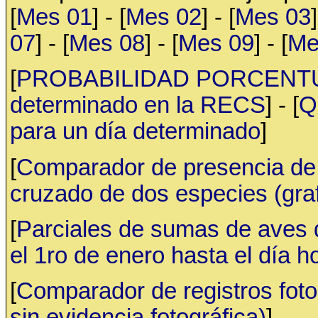
[
Mes 01
] - [
Mes 02
] - [
Mes 03
]
07
] - [
Mes 08
] - [
Mes 09
] - [
Me
[
PROBABILIDAD PORCENTUAL 
determinado en la RECS
] - [
Q
para un día determinado
]
[
Comparador de presencia de 
cruzado de dos especies (gr
[
Parciales de sumas de aves
el 1ro de enero hasta el día h
[
Comparador de registros fotog
sin evidencia fotográfica)
]