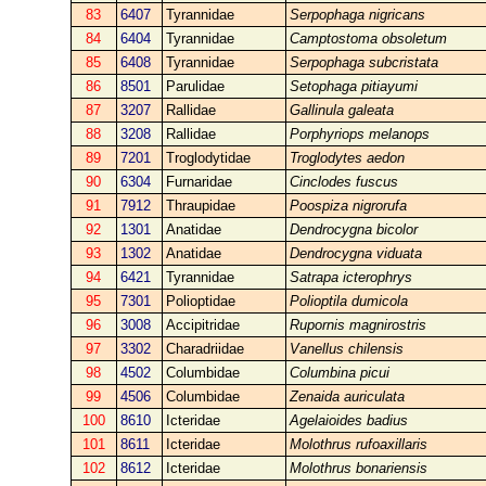
83
6407
Tyrannidae
Serpophaga nigricans
84
6404
Tyrannidae
Camptostoma obsoletum
85
6408
Tyrannidae
Serpophaga subcristata
86
8501
Parulidae
Setophaga pitiayumi
87
3207
Rallidae
Gallinula galeata
88
3208
Rallidae
Porphyriops melanops
89
7201
Troglodytidae
Troglodytes aedon
90
6304
Furnaridae
Cinclodes fuscus
91
7912
Thraupidae
Poospiza nigrorufa
92
1301
Anatidae
Dendrocygna bicolor
93
1302
Anatidae
Dendrocygna viduata
94
6421
Tyrannidae
Satrapa icterophrys
95
7301
Polioptidae
Polioptila dumicola
96
3008
Accipitridae
Rupornis magnirostris
97
3302
Charadriidae
Vanellus chilensis
98
4502
Columbidae
Columbina picui
99
4506
Columbidae
Zenaida auriculata
100
8610
Icteridae
Agelaioides badius
101
8611
Icteridae
Molothrus rufoaxillaris
102
8612
Icteridae
Molothrus bonariensis