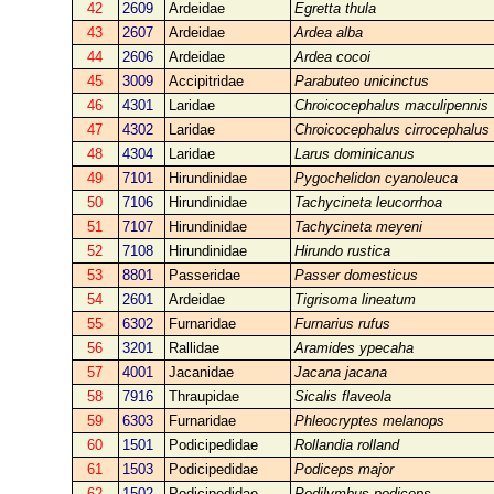
42
2609
Ardeidae
Egretta thula
43
2607
Ardeidae
Ardea alba
44
2606
Ardeidae
Ardea cocoi
45
3009
Accipitridae
Parabuteo unicinctus
46
4301
Laridae
Chroicocephalus maculipennis
47
4302
Laridae
Chroicocephalus cirrocephalus
48
4304
Laridae
Larus dominicanus
49
7101
Hirundinidae
Pygochelidon cyanoleuca
50
7106
Hirundinidae
Tachycineta leucorrhoa
51
7107
Hirundinidae
Tachycineta meyeni
52
7108
Hirundinidae
Hirundo rustica
53
8801
Passeridae
Passer domesticus
54
2601
Ardeidae
Tigrisoma lineatum
55
6302
Furnaridae
Furnarius rufus
56
3201
Rallidae
Aramides ypecaha
57
4001
Jacanidae
Jacana jacana
58
7916
Thraupidae
Sicalis flaveola
59
6303
Furnaridae
Phleocryptes melanops
60
1501
Podicipedidae
Rollandia rolland
61
1503
Podicipedidae
Podiceps major
62
1502
Podicipedidae
Podilymbus podiceps