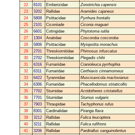
22
8101
Emberizidae
Zonotrichia capensis
23
3202
Rallidae
Aramides cajaneus
24
5808
Psittacidae
Pyrrhura frontalis
25
2101
Ciconiiade
Ciconia maguari
26
6601
Cotingidae
Phytotoma rutila
27
1304
Anatidae
Coscoroba coscoroba
28
5806
Psittacidae
Myiopsitta monachus
29
2701
Threskiornitidae
Phimosus infuscatus
30
2702
Threskiornitidae
Plegadis chihi
31
6316
Furnariidae
Cranioleuca pyrrhophia
32
6311
Furnaridae
Certhiaxis cinnamomeus
33
6422
Tyrannidae
Muscisaxicola maclovianus
34
6306
Furnaridae
Phacellodomus striaticollis
35
7702
Sturnidae
Acridotheres cristatellus
36
7701
Sturnidae
Sturnus vulgaris
37
7903
Thraupidae
Tachyphonus rufus
38
8301
Cardinalidae
Piranga flava
39
3212
Rallidae
Fulica leucoptera
40
3211
Rallidae
Fulica rufifrons
41
3206
Rallidae
Pardirallus sanguinolentus