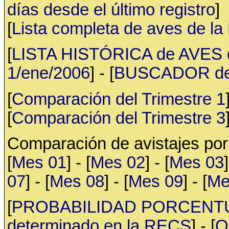
días desde el último registro
]
[
Lista completa de aves de l
[
LISTA HISTÓRICA de AVES d
1/ene/2006
] - [
BUSCADOR de av
[
Comparación del Trimestre 1
[
Comparación del Trimestre 3
Comparación de avistajes po
[
Mes 01
] - [
Mes 02
] - [
Mes 03
]
07
] - [
Mes 08
] - [
Mes 09
] - [
Me
[
PROBABILIDAD PORCENTUAL 
determinado en la RECS
] - [
Q