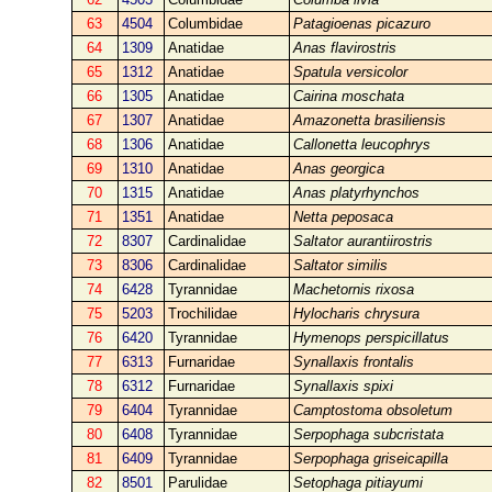
63
4504
Columbidae
Patagioenas picazuro
64
1309
Anatidae
Anas flavirostris
65
1312
Anatidae
Spatula versicolor
66
1305
Anatidae
Cairina moschata
67
1307
Anatidae
Amazonetta brasiliensis
68
1306
Anatidae
Callonetta leucophrys
69
1310
Anatidae
Anas georgica
70
1315
Anatidae
Anas platyrhynchos
71
1351
Anatidae
Netta peposaca
72
8307
Cardinalidae
Saltator aurantiirostris
73
8306
Cardinalidae
Saltator similis
74
6428
Tyrannidae
Machetornis rixosa
75
5203
Trochilidae
Hylocharis chrysura
76
6420
Tyrannidae
Hymenops perspicillatus
77
6313
Furnaridae
Synallaxis frontalis
78
6312
Furnaridae
Synallaxis spixi
79
6404
Tyrannidae
Camptostoma obsoletum
80
6408
Tyrannidae
Serpophaga subcristata
81
6409
Tyrannidae
Serpophaga griseicapilla
82
8501
Parulidae
Setophaga pitiayumi