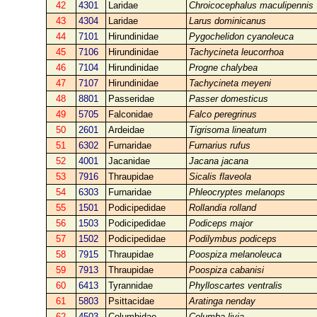
42
4301
Laridae
Chroicocephalus maculipennis
43
4304
Laridae
Larus dominicanus
44
7101
Hirundinidae
Pygochelidon cyanoleuca
45
7106
Hirundinidae
Tachycineta leucorrhoa
46
7104
Hirundinidae
Progne chalybea
47
7107
Hirundinidae
Tachycineta meyeni
48
8801
Passeridae
Passer domesticus
49
5705
Falconidae
Falco peregrinus
50
2601
Ardeidae
Tigrisoma lineatum
51
6302
Furnaridae
Furnarius rufus
52
4001
Jacanidae
Jacana jacana
53
7916
Thraupidae
Sicalis flaveola
54
6303
Furnaridae
Phleocryptes melanops
55
1501
Podicipedidae
Rollandia rolland
56
1503
Podicipedidae
Podiceps major
57
1502
Podicipedidae
Podilymbus podiceps
58
7915
Thraupidae
Poospiza melanoleuca
59
7913
Thraupidae
Poospiza cabanisi
60
6413
Tyrannidae
Phylloscartes ventralis
61
5803
Psittacidae
Aratinga nenday
62
4503
Columbidae
Columba livia