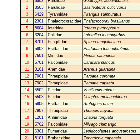
1
8502
Parulidae
Geothlypis aequinoctialis
2
8503
Parulidae
Basileuterus culicivorus
3
6429
Tyrannidae
Pitangus sulphuratus
4
2301
Phalacrocoracidae
Phalacrocorax brasilianus
5
8604
Icteridae
Icterus pyrrhopterus
6
3204
Rallidae
Laterallus leucopyrrhus
7
8701
Fringillidae
Spinus magellanicus
8
5802
Psittacidae
Psittacara leucophtalmus
9
7601
Mimidae
Mimus saturninus
10
5701
Falconidae
Caracara plancus
11
3101
Aramidae
Aramus guarauna
12
7901
Thraupidae
Paroaria coronata
13
7902
Thraupidae
Paroaria capitata
14
5502
Picidae
Veniliornis mixtus
15
5503
Picidae
Colaptes melanochloros
16
5805
Psittacidae
Brotogeris chiriri
17
7907
Thraupidae
Thraupis sayaca
18
1201
Anhimidae
Chauna torquata
19
5702
Falconidae
Milvago chimango
20
6301
Furnaridae
Lepidocolaptes angustirostris
21
8101
Emberizidae
Zonotrichia capensis