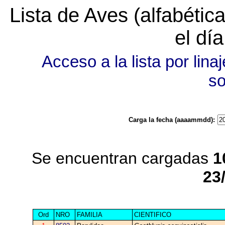
Lista de Aves (alfabéti
el dí
Acceso a la lista por linaj
s
Carga la fecha (aaaammdd):
Se encuentran cargadas
1
23
Ord
NRO
FAMILIA
CIENTIFICO