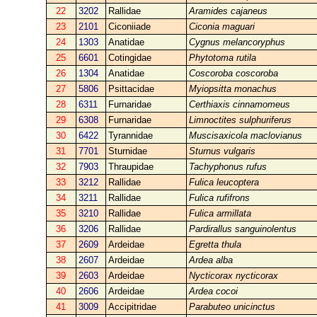
22
3202
Rallidae
Aramides cajaneus
23
2101
Ciconiiade
Ciconia maguari
24
1303
Anatidae
Cygnus melancoryphus
25
6601
Cotingidae
Phytotoma rutila
26
1304
Anatidae
Coscoroba coscoroba
27
5806
Psittacidae
Myiopsitta monachus
28
6311
Furnaridae
Certhiaxis cinnamomeus
29
6308
Furnaridae
Limnoctites sulphuriferus
30
6422
Tyrannidae
Muscisaxicola maclovianus
31
7701
Sturnidae
Sturnus vulgaris
32
7903
Thraupidae
Tachyphonus rufus
33
3212
Rallidae
Fulica leucoptera
34
3211
Rallidae
Fulica rufifrons
35
3210
Rallidae
Fulica armillata
36
3206
Rallidae
Pardirallus sanguinolentus
37
2609
Ardeidae
Egretta thula
38
2607
Ardeidae
Ardea alba
39
2603
Ardeidae
Nycticorax nycticorax
40
2606
Ardeidae
Ardea cocoi
41
3009
Accipitridae
Parabuteo unicinctus