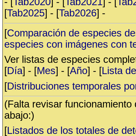
- [
Tab2020
] - [
Tab2021
] - [
Tab
[
Tab2025
] - [
Tab2026
] -
[
Comparación de especies de
especies con imágenes con t
Ver listas de especies compl
[
Día
] - [
Mes
] - [
Año
] - [
Lista d
[
Distribuciones temporales po
(Falta revisar funcionamiento
abajo:)
[
Listados de los totales de de