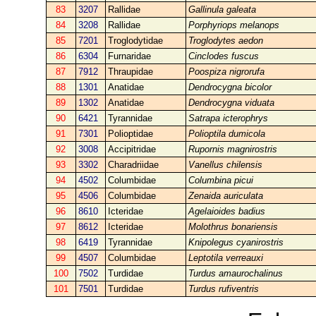
83
3207
Rallidae
Gallinula galeata
84
3208
Rallidae
Porphyriops melanops
85
7201
Troglodytidae
Troglodytes aedon
86
6304
Furnaridae
Cinclodes fuscus
87
7912
Thraupidae
Poospiza nigrorufa
88
1301
Anatidae
Dendrocygna bicolor
89
1302
Anatidae
Dendrocygna viduata
90
6421
Tyrannidae
Satrapa icterophrys
91
7301
Polioptidae
Polioptila dumicola
92
3008
Accipitridae
Rupornis magnirostris
93
3302
Charadriidae
Vanellus chilensis
94
4502
Columbidae
Columbina picui
95
4506
Columbidae
Zenaida auriculata
96
8610
Icteridae
Agelaioides badius
97
8612
Icteridae
Molothrus bonariensis
98
6419
Tyrannidae
Knipolegus cyanirostris
99
4507
Columbidae
Leptotila verreauxi
100
7502
Turdidae
Turdus amaurochalinus
101
7501
Turdidae
Turdus rufiventris