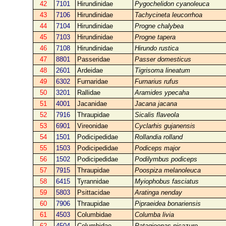
42
7101
Hirundinidae
Pygochelidon cyanoleuca
43
7106
Hirundinidae
Tachycineta leucorrhoa
44
7104
Hirundinidae
Progne chalybea
45
7103
Hirundinidae
Progne tapera
46
7108
Hirundinidae
Hirundo rustica
47
8801
Passeridae
Passer domesticus
48
2601
Ardeidae
Tigrisoma lineatum
49
6302
Furnaridae
Furnarius rufus
50
3201
Rallidae
Aramides ypecaha
51
4001
Jacanidae
Jacana jacana
52
7916
Thraupidae
Sicalis flaveola
53
6901
Vireonidae
Cyclarhis gujanensis
54
1501
Podicipedidae
Rollandia rolland
55
1503
Podicipedidae
Podiceps major
56
1502
Podicipedidae
Podilymbus podiceps
57
7915
Thraupidae
Poospiza melanoleuca
58
6415
Tyrannidae
Myiophobus fasciatus
59
5803
Psittacidae
Aratinga nenday
60
7906
Thraupidae
Pipraeidea bonariensis
61
4503
Columbidae
Columba livia
62
4504
Columbidae
Patagioenas picazuro