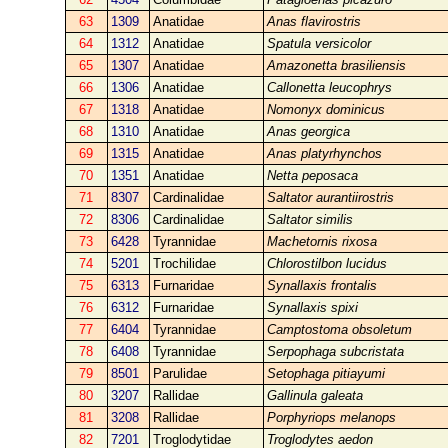
63
1309
Anatidae
Anas flavirostris
64
1312
Anatidae
Spatula versicolor
65
1307
Anatidae
Amazonetta brasiliensis
66
1306
Anatidae
Callonetta leucophrys
67
1318
Anatidae
Nomonyx dominicus
68
1310
Anatidae
Anas georgica
69
1315
Anatidae
Anas platyrhynchos
70
1351
Anatidae
Netta peposaca
71
8307
Cardinalidae
Saltator aurantiirostris
72
8306
Cardinalidae
Saltator similis
73
6428
Tyrannidae
Machetornis rixosa
74
5201
Trochilidae
Chlorostilbon lucidus
75
6313
Furnaridae
Synallaxis frontalis
76
6312
Furnaridae
Synallaxis spixi
77
6404
Tyrannidae
Camptostoma obsoletum
78
6408
Tyrannidae
Serpophaga subcristata
79
8501
Parulidae
Setophaga pitiayumi
80
3207
Rallidae
Gallinula galeata
81
3208
Rallidae
Porphyriops melanops
82
7201
Troglodytidae
Troglodytes aedon