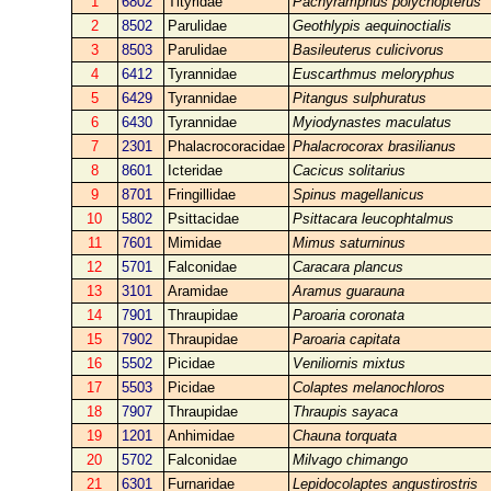
1
6802
Tityridae
Pachyramphus polychopterus
2
8502
Parulidae
Geothlypis aequinoctialis
3
8503
Parulidae
Basileuterus culicivorus
4
6412
Tyrannidae
Euscarthmus meloryphus
5
6429
Tyrannidae
Pitangus sulphuratus
6
6430
Tyrannidae
Myiodynastes maculatus
7
2301
Phalacrocoracidae
Phalacrocorax brasilianus
8
8601
Icteridae
Cacicus solitarius
9
8701
Fringillidae
Spinus magellanicus
10
5802
Psittacidae
Psittacara leucophtalmus
11
7601
Mimidae
Mimus saturninus
12
5701
Falconidae
Caracara plancus
13
3101
Aramidae
Aramus guarauna
14
7901
Thraupidae
Paroaria coronata
15
7902
Thraupidae
Paroaria capitata
16
5502
Picidae
Veniliornis mixtus
17
5503
Picidae
Colaptes melanochloros
18
7907
Thraupidae
Thraupis sayaca
19
1201
Anhimidae
Chauna torquata
20
5702
Falconidae
Milvago chimango
21
6301
Furnaridae
Lepidocolaptes angustirostris