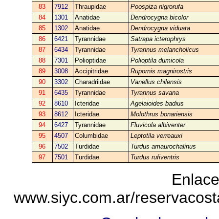
83
7912
Thraupidae
Poospiza nigrorufa
84
1301
Anatidae
Dendrocygna bicolor
85
1302
Anatidae
Dendrocygna viduata
86
6421
Tyrannidae
Satrapa icterophrys
87
6434
Tyrannidae
Tyrannus melancholicus
88
7301
Polioptidae
Polioptila dumicola
89
3008
Accipitridae
Rupornis magnirostris
90
3302
Charadriidae
Vanellus chilensis
91
6435
Tyrannidae
Tyrannus savana
92
8610
Icteridae
Agelaioides badius
93
8612
Icteridae
Molothrus bonariensis
94
6427
Tyrannidae
Fluvicola albiventer
95
4507
Columbidae
Leptotila verreauxi
96
7502
Turdidae
Turdus amaurochalinus
97
7501
Turdidae
Turdus rufiventris
Enlace
www.siyc.com.ar/reservacos