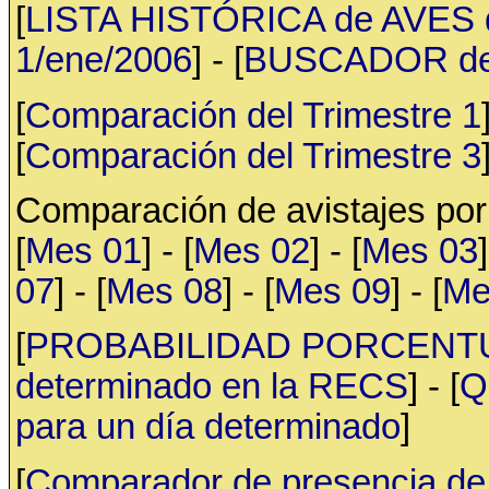
[
LISTA HISTÓRICA de AVES d
1/ene/2006
] - [
BUSCADOR de av
[
Comparación del Trimestre 1
[
Comparación del Trimestre 3
Comparación de avistajes po
[
Mes 01
] - [
Mes 02
] - [
Mes 03
]
07
] - [
Mes 08
] - [
Mes 09
] - [
Me
[
PROBABILIDAD PORCENTUAL 
determinado en la RECS
] - [
Q
para un día determinado
]
[
Comparador de presencia de 