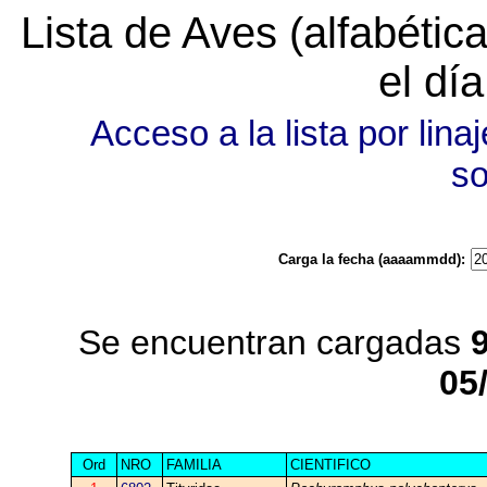
Lista de Aves (alfabéti
el dí
Acceso a la lista por linaj
s
Carga la fecha (aaaammdd):
Se encuentran cargadas
05
Ord
NRO
FAMILIA
CIENTIFICO