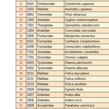
22
8101
Emberizidae
Zonotrichia capensis
23
3202
Rallidae
Aramides cajaneus
24
6902
Vireonidae
Vireo olivaceus
25
1303
Anatidae
Cygnus melancoryphus
26
7921
Thraupidae
Sporophila caerulescens
27
1304
Anatidae
Coscoroba coscoroba
28
5806
Psittacidae
Myiopsitta monachus
29
6311
Furnaridae
Certhiaxis cinnamomeus
30
6308
Furnaridae
Limnoctites sulphuriferus
31
7702
Sturnidae
Acridotheres cristatellus
32
7701
Sturnidae
Sturnus vulgaris
33
6403
Tyrannidae
Elaenia parvirostris
34
6402
Tyrannidae
Elaenia albiceps
35
3212
Rallidae
Fulica leucoptera
36
3211
Rallidae
Fulica rufifrons
37
3210
Rallidae
Fulica armillata
38
2609
Ardeidae
Egretta thula
39
2607
Ardeidae
Ardea alba
40
2606
Ardeidae
Ardea cocoi
41
3009
Accipitridae
Parabuteo unicinctus