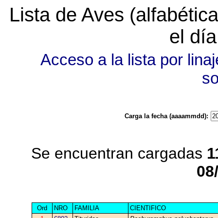
Lista de Aves (alfabéti
el dí
Acceso a la lista por linaj
s
Carga la fecha (aaaammdd):
Se encuentran cargadas
1
08
Ord
NRO
FAMILIA
CIENTIFICO