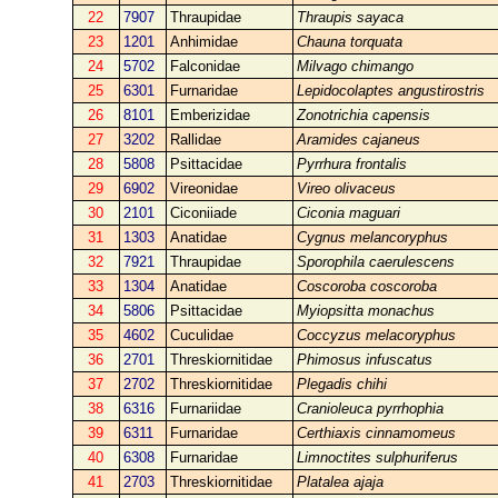
22
7907
Thraupidae
Thraupis sayaca
23
1201
Anhimidae
Chauna torquata
24
5702
Falconidae
Milvago chimango
25
6301
Furnaridae
Lepidocolaptes angustirostris
26
8101
Emberizidae
Zonotrichia capensis
27
3202
Rallidae
Aramides cajaneus
28
5808
Psittacidae
Pyrrhura frontalis
29
6902
Vireonidae
Vireo olivaceus
30
2101
Ciconiiade
Ciconia maguari
31
1303
Anatidae
Cygnus melancoryphus
32
7921
Thraupidae
Sporophila caerulescens
33
1304
Anatidae
Coscoroba coscoroba
34
5806
Psittacidae
Myiopsitta monachus
35
4602
Cuculidae
Coccyzus melacoryphus
36
2701
Threskiornitidae
Phimosus infuscatus
37
2702
Threskiornitidae
Plegadis chihi
38
6316
Furnariidae
Cranioleuca pyrrhophia
39
6311
Furnaridae
Certhiaxis cinnamomeus
40
6308
Furnaridae
Limnoctites sulphuriferus
41
2703
Threskiornitidae
Platalea ajaja