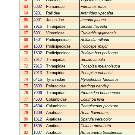
63
6302
Furnaridae
Furnarius rufus
64
3201
Rallidae
Aramides ypecaha
65
4001
Jacanidae
Jacana jacana
66
7916
Thraupidae
Sicalis flaveola
67
6901
Vireonidae
Cyclarhis gujanensis
68
1501
Podicipedidae
Rollandia rolland
69
1503
Podicipedidae
Podiceps major
70
1502
Podicipedidae
Podilymbus podiceps
71
7917
Thraupidae
Sicalis luteola
72
7915
Thraupidae
Poospiza melanoleuca
73
7913
Thraupidae
Poospiza cabanisi
74
6415
Tyrannidae
Myiophobus fasciatus
75
5803
Psittacidae
Aratinga nenday
76
7906
Thraupidae
Pipraeidea bonariensis
77
4503
Columbidae
Columba livia
78
4504
Columbidae
Patagioenas picazuro
79
1309
Anatidae
Anas flavirostris
80
1312
Anatidae
Spatula versicolor
81
1305
Anatidae
Cairina moschata
82
1307
Anatidae
Amazonetta brasiliensis