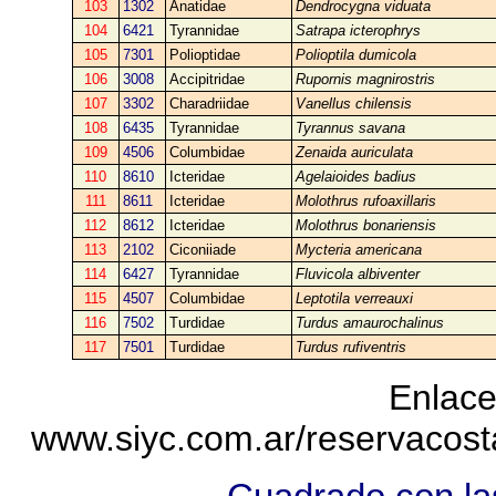
103
1302
Anatidae
Dendrocygna viduata
104
6421
Tyrannidae
Satrapa icterophrys
105
7301
Polioptidae
Polioptila dumicola
106
3008
Accipitridae
Rupornis magnirostris
107
3302
Charadriidae
Vanellus chilensis
108
6435
Tyrannidae
Tyrannus savana
109
4506
Columbidae
Zenaida auriculata
110
8610
Icteridae
Agelaioides badius
111
8611
Icteridae
Molothrus rufoaxillaris
112
8612
Icteridae
Molothrus bonariensis
113
2102
Ciconiiade
Mycteria americana
114
6427
Tyrannidae
Fluvicola albiventer
115
4507
Columbidae
Leptotila verreauxi
116
7502
Turdidae
Turdus amaurochalinus
117
7501
Turdidae
Turdus rufiventris
Enlace
www.siyc.com.ar/reservacos