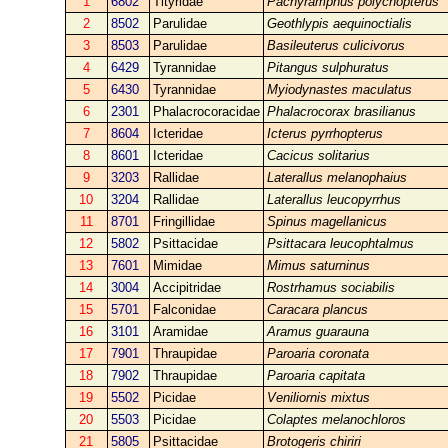
1
6802
Tityridae
Pachyramphus polychopterus
2
8502
Parulidae
Geothlypis aequinoctialis
3
8503
Parulidae
Basileuterus culicivorus
4
6429
Tyrannidae
Pitangus sulphuratus
5
6430
Tyrannidae
Myiodynastes maculatus
6
2301
Phalacrocoracidae
Phalacrocorax brasilianus
7
8604
Icteridae
Icterus pyrrhopterus
8
8601
Icteridae
Cacicus solitarius
9
3203
Rallidae
Laterallus melanophaius
10
3204
Rallidae
Laterallus leucopyrrhus
11
8701
Fringillidae
Spinus magellanicus
12
5802
Psittacidae
Psittacara leucophtalmus
13
7601
Mimidae
Mimus saturninus
14
3004
Accipitridae
Rostrhamus sociabilis
15
5701
Falconidae
Caracara plancus
16
3101
Aramidae
Aramus guarauna
17
7901
Thraupidae
Paroaria coronata
18
7902
Thraupidae
Paroaria capitata
19
5502
Picidae
Veniliornis mixtus
20
5503
Picidae
Colaptes melanochloros
21
5805
Psittacidae
Brotogeris chiriri