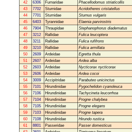
42
6306
Furnaridae
Phacellodomus striaticollis
43
7702
Sturnidae
Acridotheres cristatellus
44
7701
Sturnidae
Sturnus vulgaris
45
6403
Tyrannidae
Elaenia parvirostris
46
7904
Thraupidae
Stephanophorus diadematus
47
3212
Rallidae
Fulica leucoptera
48
3211
Rallidae
Fulica rufifrons
49
3210
Rallidae
Fulica armillata
50
2609
Ardeidae
Egretta thula
51
2607
Ardeidae
Ardea alba
52
2603
Ardeidae
Nycticorax nycticorax
53
2606
Ardeidae
Ardea cocoi
54
3009
Accipitridae
Parabuteo unicinctus
55
7101
Hirundinidae
Pygochelidon cyanoleuca
56
7106
Hirundinidae
Tachycineta leucorrhoa
57
7104
Hirundinidae
Progne chalybea
58
7105
Hirundinidae
Progne elegans
59
7103
Hirundinidae
Progne tapera
60
7108
Hirundinidae
Hirundo rustica
61
8801
Passeridae
Passer domesticus
62
2601
Ardeidae
Tigrisoma lineatum