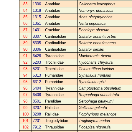
83
1306
Anatidae
Callonetta leucophrys
84
1318
Anatidae
Nomonyx dominicus
85
1315
Anatidae
Anas platyrhynchos
86
1351
Anatidae
Netta peposaca
87
1401
Cracidae
Penelope obscura
88
8307
Cardinalidae
Saltator aurantiirostris
89
8305
Cardinalidae
Saltator coerulescens
90
8306
Cardinalidae
Saltator similis
91
6428
Tyrannidae
Machetornis rixosa
92
5203
Trochilidae
Hylocharis chrysura
93
5201
Trochilidae
Chlorostilbon lucidus
94
6313
Furnaridae
Synallaxis frontalis
95
6312
Furnaridae
Synallaxis spixi
96
6404
Tyrannidae
Camptostoma obsoletum
97
6408
Tyrannidae
Serpophaga subcristata
98
8501
Parulidae
Setophaga pitiayumi
99
3207
Rallidae
Gallinula galeata
100
3208
Rallidae
Porphyriops melanops
101
7201
Troglodytidae
Troglodytes aedon
102
7912
Thraupidae
Poospiza nigrorufa