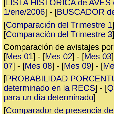
[
LISTA HISTÓRICA de AVES d
1/ene/2006
] - [
BUSCADOR de av
[
Comparación del Trimestre 1
[
Comparación del Trimestre 3
Comparación de avistajes po
[
Mes 01
] - [
Mes 02
] - [
Mes 03
]
07
] - [
Mes 08
] - [
Mes 09
] - [
Me
[
PROBABILIDAD PORCENTUAL 
determinado en la RECS
] - [
Q
para un día determinado
]
[
Comparador de presencia de 