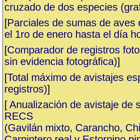
cruzado de dos especies (gr
[
Parciales de sumas de aves
el 1ro de enero hasta el día h
[
Comparador de registros fotog
sin evidencia fotográfica)
]
[
Total máximo de avistajes e
registros)
]
[
Anualización de avistaje de 
RECS
(Gavilán mixto, Carancho, C
Carpintero real y Estornino pi