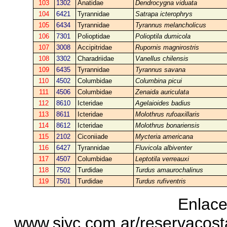
103
1302
Anatidae
Dendrocygna viduata
104
6421
Tyrannidae
Satrapa icterophrys
105
6434
Tyrannidae
Tyrannus melancholicus
106
7301
Polioptidae
Polioptila dumicola
107
3008
Accipitridae
Rupornis magnirostris
108
3302
Charadriidae
Vanellus chilensis
109
6435
Tyrannidae
Tyrannus savana
110
4502
Columbidae
Columbina picui
111
4506
Columbidae
Zenaida auriculata
112
8610
Icteridae
Agelaioides badius
113
8611
Icteridae
Molothrus rufoaxillaris
114
8612
Icteridae
Molothrus bonariensis
115
2102
Ciconiiade
Mycteria americana
116
6427
Tyrannidae
Fluvicola albiventer
117
4507
Columbidae
Leptotila verreauxi
118
7502
Turdidae
Turdus amaurochalinus
119
7501
Turdidae
Turdus rufiventris
Enlace
www.siyc.com.ar/reservacos