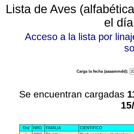
Lista de Aves (alfabéti
el dí
Acceso a la lista por linaj
s
Carga la fecha (aaaammdd):
Se encuentran cargadas
1
15
Ord
NRO
FAMILIA
CIENTIFICO