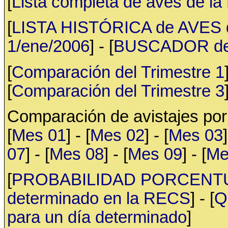
[
Lista completa de aves de l
[
LISTA HISTÓRICA de AVES d
1/ene/2006
] - [
BUSCADOR de av
[
Comparación del Trimestre 1
[
Comparación del Trimestre 3
Comparación de avistajes po
[
Mes 01
] - [
Mes 02
] - [
Mes 03
]
07
] - [
Mes 08
] - [
Mes 09
] - [
Me
[
PROBABILIDAD PORCENTUAL 
determinado en la RECS
] - [
Q
para un día determinado
]