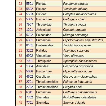
22
5501
Picidae
Picumnus cirratus
23
5502
Picidae
Veniliornis mixtus
24
5503
Picidae
Colaptes melanochloros
25
5805
Psittacidae
Brotogeris chiriri
26
7907
Thraupidae
Thraupis sayaca
27
1201
Anhimidae
Chauna torquata
28
5702
Falconidae
Milvago chimango
29
6301
Furnaridae
Lepidocolaptes angustirostris
30
8101
Emberizidae
Zonotrichia capensis
31
3202
Rallidae
Aramides cajaneus
32
6902
Vireonidae
Vireo olivaceus
33
7921
Thraupidae
Sporophila caerulescens
34
1304
Anatidae
Coscoroba coscoroba
35
5806
Psittacidae
Myiopsitta monachus
36
4602
Cuculidae
Coccyzus melacoryphus
37
2701
Threskiornitidae
Phimosus infuscatus
38
2702
Threskiornitidae
Plegadis chihi
39
6311
Furnaridae
Certhiaxis cinnamomeus
40
7702
Sturnidae
Acridotheres cristatellus
41
7701
Sturnidae
Sturnus vulgaris