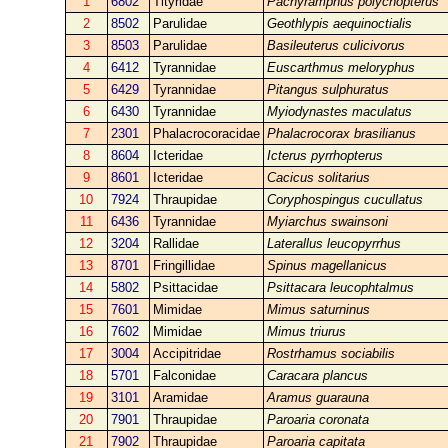
1
6802
Tityridae
Pachyramphus polychopterus
2
8502
Parulidae
Geothlypis aequinoctialis
3
8503
Parulidae
Basileuterus culicivorus
4
6412
Tyrannidae
Euscarthmus meloryphus
5
6429
Tyrannidae
Pitangus sulphuratus
6
6430
Tyrannidae
Myiodynastes maculatus
7
2301
Phalacrocoracidae
Phalacrocorax brasilianus
8
8604
Icteridae
Icterus pyrrhopterus
9
8601
Icteridae
Cacicus solitarius
10
7924
Thraupidae
Coryphospingus cucullatus
11
6436
Tyrannidae
Myiarchus swainsoni
12
3204
Rallidae
Laterallus leucopyrrhus
13
8701
Fringillidae
Spinus magellanicus
14
5802
Psittacidae
Psittacara leucophtalmus
15
7601
Mimidae
Mimus saturninus
16
7602
Mimidae
Mimus triurus
17
3004
Accipitridae
Rostrhamus sociabilis
18
5701
Falconidae
Caracara plancus
19
3101
Aramidae
Aramus guarauna
20
7901
Thraupidae
Paroaria coronata
21
7902
Thraupidae
Paroaria capitata