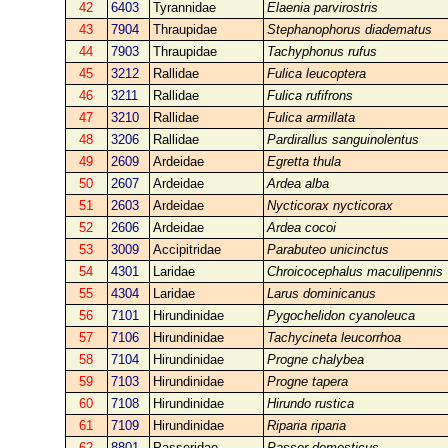
42
6403
Tyrannidae
Elaenia parvirostris
43
7904
Thraupidae
Stephanophorus diadematus
44
7903
Thraupidae
Tachyphonus rufus
45
3212
Rallidae
Fulica leucoptera
46
3211
Rallidae
Fulica rufifrons
47
3210
Rallidae
Fulica armillata
48
3206
Rallidae
Pardirallus sanguinolentus
49
2609
Ardeidae
Egretta thula
50
2607
Ardeidae
Ardea alba
51
2603
Ardeidae
Nycticorax nycticorax
52
2606
Ardeidae
Ardea cocoi
53
3009
Accipitridae
Parabuteo unicinctus
54
4301
Laridae
Chroicocephalus maculipennis
55
4304
Laridae
Larus dominicanus
56
7101
Hirundinidae
Pygochelidon cyanoleuca
57
7106
Hirundinidae
Tachycineta leucorrhoa
58
7104
Hirundinidae
Progne chalybea
59
7103
Hirundinidae
Progne tapera
60
7108
Hirundinidae
Hirundo rustica
61
7109
Hirundinidae
Riparia riparia
62
8801
Passeridae
Passer domesticus