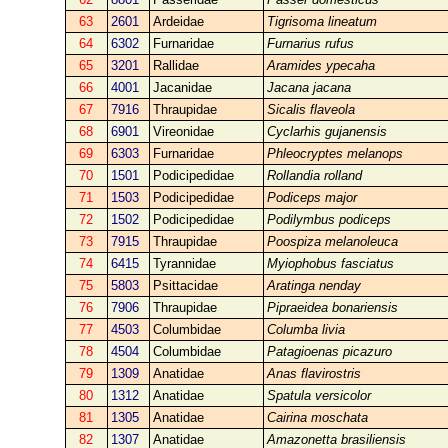
63
2601
Ardeidae
Tigrisoma lineatum
64
6302
Furnaridae
Furnarius rufus
65
3201
Rallidae
Aramides ypecaha
66
4001
Jacanidae
Jacana jacana
67
7916
Thraupidae
Sicalis flaveola
68
6901
Vireonidae
Cyclarhis gujanensis
69
6303
Furnaridae
Phleocryptes melanops
70
1501
Podicipedidae
Rollandia rolland
71
1503
Podicipedidae
Podiceps major
72
1502
Podicipedidae
Podilymbus podiceps
73
7915
Thraupidae
Poospiza melanoleuca
74
6415
Tyrannidae
Myiophobus fasciatus
75
5803
Psittacidae
Aratinga nenday
76
7906
Thraupidae
Pipraeidea bonariensis
77
4503
Columbidae
Columba livia
78
4504
Columbidae
Patagioenas picazuro
79
1309
Anatidae
Anas flavirostris
80
1312
Anatidae
Spatula versicolor
81
1305
Anatidae
Cairina moschata
82
1307
Anatidae
Amazonetta brasiliensis