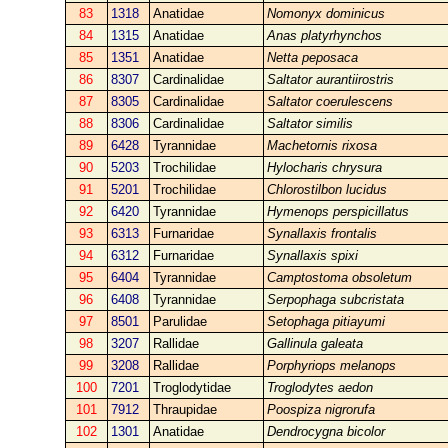
83
1318
Anatidae
Nomonyx dominicus
84
1315
Anatidae
Anas platyrhynchos
85
1351
Anatidae
Netta peposaca
86
8307
Cardinalidae
Saltator aurantiirostris
87
8305
Cardinalidae
Saltator coerulescens
88
8306
Cardinalidae
Saltator similis
89
6428
Tyrannidae
Machetornis rixosa
90
5203
Trochilidae
Hylocharis chrysura
91
5201
Trochilidae
Chlorostilbon lucidus
92
6420
Tyrannidae
Hymenops perspicillatus
93
6313
Furnaridae
Synallaxis frontalis
94
6312
Furnaridae
Synallaxis spixi
95
6404
Tyrannidae
Camptostoma obsoletum
96
6408
Tyrannidae
Serpophaga subcristata
97
8501
Parulidae
Setophaga pitiayumi
98
3207
Rallidae
Gallinula galeata
99
3208
Rallidae
Porphyriops melanops
100
7201
Troglodytidae
Troglodytes aedon
101
7912
Thraupidae
Poospiza nigrorufa
102
1301
Anatidae
Dendrocygna bicolor