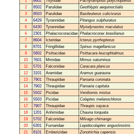
1
6802
Tityridae
Pachyramphus polychopterus
2
8502
Parulidae
Geothlypis aequinoctialis
3
8503
Parulidae
Basileuterus culicivorus
4
6429
Tyrannidae
Pitangus sulphuratus
5
6430
Tyrannidae
Myiodynastes maculatus
6
2301
Phalacrocoracidae
Phalacrocorax brasilianus
7
8604
Icteridae
Icterus pyrrhopterus
8
8701
Fringillidae
Spinus magellanicus
9
5802
Psittacidae
Psittacara leucophtalmus
10
7601
Mimidae
Mimus saturninus
11
5701
Falconidae
Caracara plancus
12
3101
Aramidae
Aramus guarauna
13
7901
Thraupidae
Paroaria coronata
14
7902
Thraupidae
Paroaria capitata
15
5502
Picidae
Veniliornis mixtus
16
5503
Picidae
Colaptes melanochloros
17
7907
Thraupidae
Thraupis sayaca
18
1201
Anhimidae
Chauna torquata
19
5702
Falconidae
Milvago chimango
20
6301
Furnaridae
Lepidocolaptes angustirostris
21
8101
Emberizidae
Zonotrichia capensis