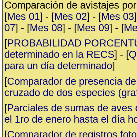
Comparación de avistajes po
[
Mes 01
] - [
Mes 02
] - [
Mes 03
]
07
] - [
Mes 08
] - [
Mes 09
] - [
Me
[
PROBABILIDAD PORCENTUAL 
determinado en la RECS
] - [
Q
para un día determinado
]
[
Comparador de presencia de 
cruzado de dos especies (gr
[
Parciales de sumas de aves
el 1ro de enero hasta el día h
[
Comparador de registros fotog