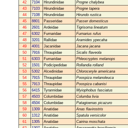
42
7104
Hirundinidae
Progne chalybea
43
7103
Hirundinidae
Progne tapera
44
7108
Hirundinidae
Hirundo rustica
45
8801
Passeridae
Passer domesticus
46
2601
Ardeidae
Tigrisoma lineatum
47
6302
Furnaridae
Furnarius rufus
48
3201
Rallidae
Aramides ypecaha
49
4001
Jacanidae
Jacana jacana
50
7916
Thraupidae
Sicalis flaveola
51
6303
Furnaridae
Phleocryptes melanops
52
1501
Podicipedidae
Rollandia rolland
53
5302
Alcedinidae
Chloroceryle americana
54
7915
Thraupidae
Poospiza melanoleuca
55
7913
Thraupidae
Poospiza cabanisi
56
6415
Tyrannidae
Myiophobus fasciatus
57
4503
Columbidae
Columba livia
58
4504
Columbidae
Patagioenas picazuro
59
1309
Anatidae
Anas flavirostris
60
1312
Anatidae
Spatula versicolor
61
1305
Anatidae
Cairina moschata
62
1307
Anatidae
Amazonetta brasiliensis