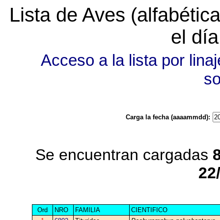
Lista de Aves (alfabéti
el dí
Acceso a la lista por linaj
s
Carga la fecha (aaaammdd):
Se encuentran cargadas
22
Ord
NRO
FAMILIA
CIENTIFICO