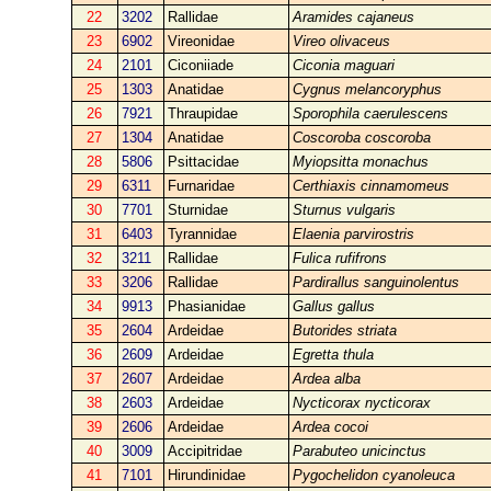
22
3202
Rallidae
Aramides cajaneus
23
6902
Vireonidae
Vireo olivaceus
24
2101
Ciconiiade
Ciconia maguari
25
1303
Anatidae
Cygnus melancoryphus
26
7921
Thraupidae
Sporophila caerulescens
27
1304
Anatidae
Coscoroba coscoroba
28
5806
Psittacidae
Myiopsitta monachus
29
6311
Furnaridae
Certhiaxis cinnamomeus
30
7701
Sturnidae
Sturnus vulgaris
31
6403
Tyrannidae
Elaenia parvirostris
32
3211
Rallidae
Fulica rufifrons
33
3206
Rallidae
Pardirallus sanguinolentus
34
9913
Phasianidae
Gallus gallus
35
2604
Ardeidae
Butorides striata
36
2609
Ardeidae
Egretta thula
37
2607
Ardeidae
Ardea alba
38
2603
Ardeidae
Nycticorax nycticorax
39
2606
Ardeidae
Ardea cocoi
40
3009
Accipitridae
Parabuteo unicinctus
41
7101
Hirundinidae
Pygochelidon cyanoleuca