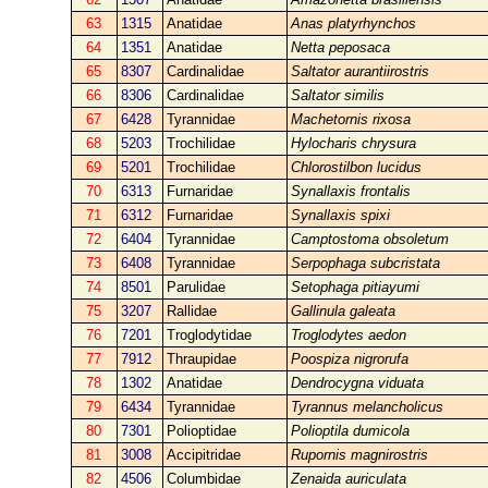
63
1315
Anatidae
Anas platyrhynchos
64
1351
Anatidae
Netta peposaca
65
8307
Cardinalidae
Saltator aurantiirostris
66
8306
Cardinalidae
Saltator similis
67
6428
Tyrannidae
Machetornis rixosa
68
5203
Trochilidae
Hylocharis chrysura
69
5201
Trochilidae
Chlorostilbon lucidus
70
6313
Furnaridae
Synallaxis frontalis
71
6312
Furnaridae
Synallaxis spixi
72
6404
Tyrannidae
Camptostoma obsoletum
73
6408
Tyrannidae
Serpophaga subcristata
74
8501
Parulidae
Setophaga pitiayumi
75
3207
Rallidae
Gallinula galeata
76
7201
Troglodytidae
Troglodytes aedon
77
7912
Thraupidae
Poospiza nigrorufa
78
1302
Anatidae
Dendrocygna viduata
79
6434
Tyrannidae
Tyrannus melancholicus
80
7301
Polioptidae
Polioptila dumicola
81
3008
Accipitridae
Rupornis magnirostris
82
4506
Columbidae
Zenaida auriculata