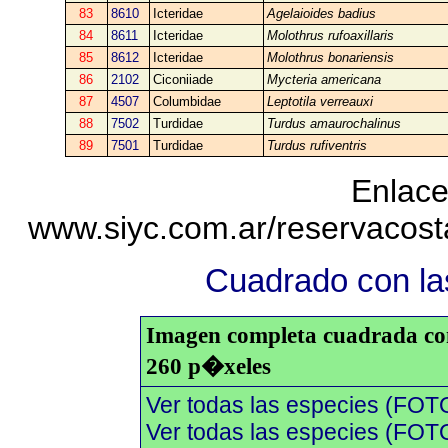
83
8610
Icteridae
Agelaioides badius
84
8611
Icteridae
Molothrus rufoaxillaris
85
8612
Icteridae
Molothrus bonariensis
86
2102
Ciconiiade
Mycteria americana
87
4507
Columbidae
Leptotila verreauxi
88
7502
Turdidae
Turdus amaurochalinus
89
7501
Turdidae
Turdus rufiventris
Enlace
www.siyc.com.ar/reservacos
Cuadrado con las
Imagen completa cuadrada con 
260 p�xeles
Ver todas las especies (FOT
Ver todas las especies (FOTO