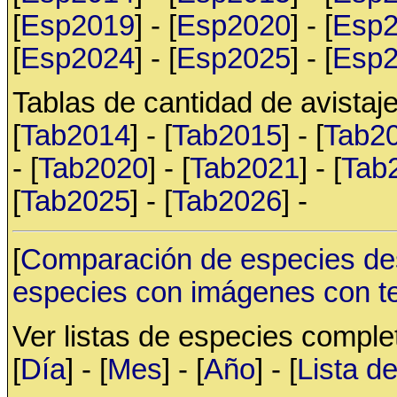
[
Esp2019
] - [
Esp2020
] - [
Esp
[
Esp2024
] - [
Esp2025
] - [
Esp
Tablas de cantidad de avistaje
[
Tab2014
] - [
Tab2015
] - [
Tab2
- [
Tab2020
] - [
Tab2021
] - [
Tab
[
Tab2025
] - [
Tab2026
] -
[
Comparación de especies de
especies con imágenes con t
Ver listas de especies compl
[
Día
] - [
Mes
] - [
Año
] - [
Lista d