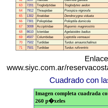
63
7201
Troglodytidae
Troglodytes aedon
64
7912
Thraupidae
Poospiza nigrorufa
65
1302
Anatidae
Dendrocygna viduata
66
7301
Polioptidae
Polioptila dumicola
67
3008
Accipitridae
Rupornis magnirostris
68
8610
Icteridae
Agelaioides badius
69
4507
Columbidae
Leptotila verreauxi
70
7502
Turdidae
Turdus amaurochalinus
71
7501
Turdidae
Turdus rufiventris
Enlace
www.siyc.com.ar/reservacos
Cuadrado con las
Imagen completa cuadrada con 
260 p�xeles