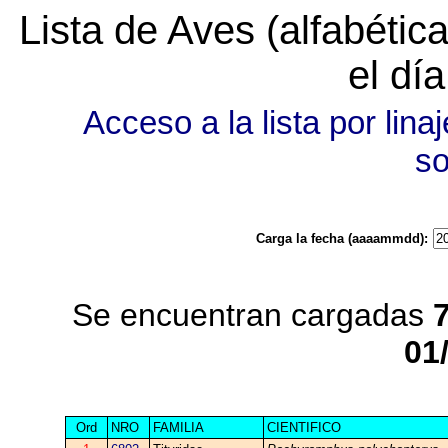
Lista de Aves (alfabéti
el dí
Acceso a la lista por linaj
s
Carga la fecha (aaaammdd):
Se encuentran cargadas
01
Ord
NRO
FAMILIA
CIENTIFICO