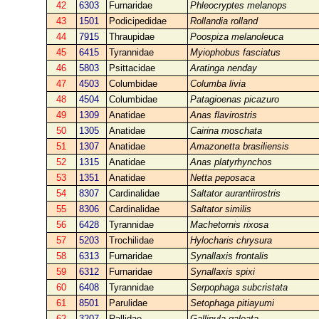
42
6303
Furnaridae
Phleocryptes melanops
43
1501
Podicipedidae
Rollandia rolland
44
7915
Thraupidae
Poospiza melanoleuca
45
6415
Tyrannidae
Myiophobus fasciatus
46
5803
Psittacidae
Aratinga nenday
47
4503
Columbidae
Columba livia
48
4504
Columbidae
Patagioenas picazuro
49
1309
Anatidae
Anas flavirostris
50
1305
Anatidae
Cairina moschata
51
1307
Anatidae
Amazonetta brasiliensis
52
1315
Anatidae
Anas platyrhynchos
53
1351
Anatidae
Netta peposaca
54
8307
Cardinalidae
Saltator aurantiirostris
55
8306
Cardinalidae
Saltator similis
56
6428
Tyrannidae
Machetornis rixosa
57
5203
Trochilidae
Hylocharis chrysura
58
6313
Furnaridae
Synallaxis frontalis
59
6312
Furnaridae
Synallaxis spixi
60
6408
Tyrannidae
Serpophaga subcristata
61
8501
Parulidae
Setophaga pitiayumi
62
3207
Rallidae
Gallinula galeata