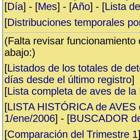
[
Día
] - [
Mes
] - [
Año
] - [
Lista d
[
Distribuciones temporales po
(Falta revisar funcionamiento
abajo:)
[
Listados de los totales de de
días desde el último registro
]
[
Lista completa de aves de l
[
LISTA HISTÓRICA de AVES d
1/ene/2006
] - [
BUSCADOR de av
[
Comparación del Trimestre 1