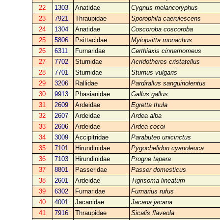
22
1303
Anatidae
Cygnus melancoryphus
23
7921
Thraupidae
Sporophila caerulescens
24
1304
Anatidae
Coscoroba coscoroba
25
5806
Psittacidae
Myiopsitta monachus
26
6311
Furnaridae
Certhiaxis cinnamomeus
27
7702
Sturnidae
Acridotheres cristatellus
28
7701
Sturnidae
Sturnus vulgaris
29
3206
Rallidae
Pardirallus sanguinolentus
30
9913
Phasianidae
Gallus gallus
31
2609
Ardeidae
Egretta thula
32
2607
Ardeidae
Ardea alba
33
2606
Ardeidae
Ardea cocoi
34
3009
Accipitridae
Parabuteo unicinctus
35
7101
Hirundinidae
Pygochelidon cyanoleuca
36
7103
Hirundinidae
Progne tapera
37
8801
Passeridae
Passer domesticus
38
2601
Ardeidae
Tigrisoma lineatum
39
6302
Furnaridae
Furnarius rufus
40
4001
Jacanidae
Jacana jacana
41
7916
Thraupidae
Sicalis flaveola