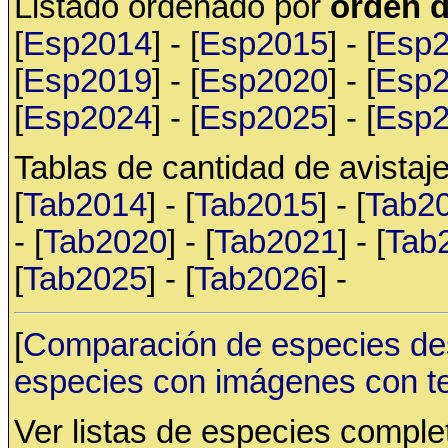
Listado ordenado por
orden d
[
Esp2014
] - [
Esp2015
] - [
Esp
[
Esp2019
] - [
Esp2020
] - [
Esp
[
Esp2024
] - [
Esp2025
] - [
Esp
Tablas de cantidad de avistaje
[
Tab2014
] - [
Tab2015
] - [
Tab2
- [
Tab2020
] - [
Tab2021
] - [
Tab
[
Tab2025
] - [
Tab2026
] -
[
Comparación de especies de
especies con imágenes con t
Ver listas de especies compl