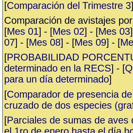
[
Comparación del Trimestre 3
Comparación de avistajes po
[
Mes 01
] - [
Mes 02
] - [
Mes 03
]
07
] - [
Mes 08
] - [
Mes 09
] - [
Me
[
PROBABILIDAD PORCENTUAL 
determinado en la RECS
] - [
Q
para un día determinado
]
[
Comparador de presencia de 
cruzado de dos especies (gr
[
Parciales de sumas de aves
el 1ro de enero hasta el día h