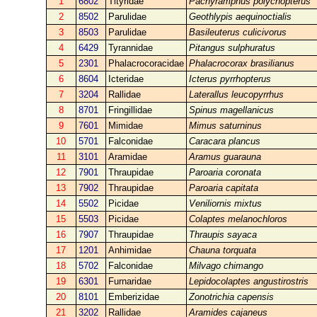
1
6802
Tityridae
Pachyramphus polychopterus
2
8502
Parulidae
Geothlypis aequinoctialis
3
8503
Parulidae
Basileuterus culicivorus
4
6429
Tyrannidae
Pitangus sulphuratus
5
2301
Phalacrocoracidae
Phalacrocorax brasilianus
6
8604
Icteridae
Icterus pyrrhopterus
7
3204
Rallidae
Laterallus leucopyrrhus
8
8701
Fringillidae
Spinus magellanicus
9
7601
Mimidae
Mimus saturninus
10
5701
Falconidae
Caracara plancus
11
3101
Aramidae
Aramus guarauna
12
7901
Thraupidae
Paroaria coronata
13
7902
Thraupidae
Paroaria capitata
14
5502
Picidae
Veniliornis mixtus
15
5503
Picidae
Colaptes melanochloros
16
7907
Thraupidae
Thraupis sayaca
17
1201
Anhimidae
Chauna torquata
18
5702
Falconidae
Milvago chimango
19
6301
Furnaridae
Lepidocolaptes angustirostris
20
8101
Emberizidae
Zonotrichia capensis
21
3202
Rallidae
Aramides cajaneus