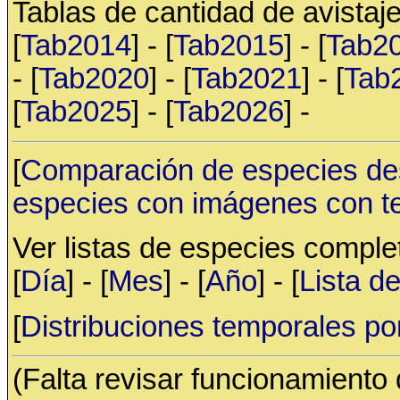
Tablas de cantidad de avistaje
[
Tab2014
] - [
Tab2015
] - [
Tab2
- [
Tab2020
] - [
Tab2021
] - [
Tab
[
Tab2025
] - [
Tab2026
] -
[
Comparación de especies de
especies con imágenes con t
Ver listas de especies compl
[
Día
] - [
Mes
] - [
Año
] - [
Lista d
[
Distribuciones temporales po
(Falta revisar funcionamiento