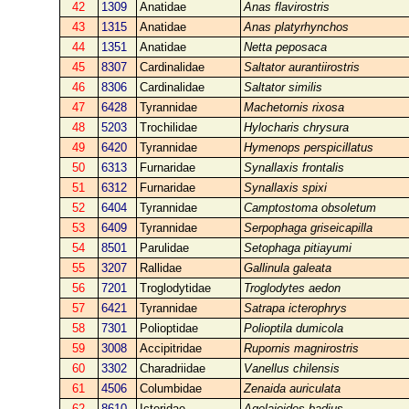
42
1309
Anatidae
Anas flavirostris
43
1315
Anatidae
Anas platyrhynchos
44
1351
Anatidae
Netta peposaca
45
8307
Cardinalidae
Saltator aurantiirostris
46
8306
Cardinalidae
Saltator similis
47
6428
Tyrannidae
Machetornis rixosa
48
5203
Trochilidae
Hylocharis chrysura
49
6420
Tyrannidae
Hymenops perspicillatus
50
6313
Furnaridae
Synallaxis frontalis
51
6312
Furnaridae
Synallaxis spixi
52
6404
Tyrannidae
Camptostoma obsoletum
53
6409
Tyrannidae
Serpophaga griseicapilla
54
8501
Parulidae
Setophaga pitiayumi
55
3207
Rallidae
Gallinula galeata
56
7201
Troglodytidae
Troglodytes aedon
57
6421
Tyrannidae
Satrapa icterophrys
58
7301
Polioptidae
Polioptila dumicola
59
3008
Accipitridae
Rupornis magnirostris
60
3302
Charadriidae
Vanellus chilensis
61
4506
Columbidae
Zenaida auriculata
62
8610
Icteridae
Agelaioides badius