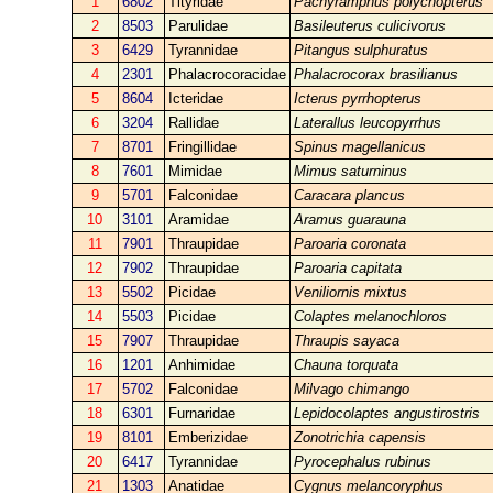
1
6802
Tityridae
Pachyramphus polychopterus
2
8503
Parulidae
Basileuterus culicivorus
3
6429
Tyrannidae
Pitangus sulphuratus
4
2301
Phalacrocoracidae
Phalacrocorax brasilianus
5
8604
Icteridae
Icterus pyrrhopterus
6
3204
Rallidae
Laterallus leucopyrrhus
7
8701
Fringillidae
Spinus magellanicus
8
7601
Mimidae
Mimus saturninus
9
5701
Falconidae
Caracara plancus
10
3101
Aramidae
Aramus guarauna
11
7901
Thraupidae
Paroaria coronata
12
7902
Thraupidae
Paroaria capitata
13
5502
Picidae
Veniliornis mixtus
14
5503
Picidae
Colaptes melanochloros
15
7907
Thraupidae
Thraupis sayaca
16
1201
Anhimidae
Chauna torquata
17
5702
Falconidae
Milvago chimango
18
6301
Furnaridae
Lepidocolaptes angustirostris
19
8101
Emberizidae
Zonotrichia capensis
20
6417
Tyrannidae
Pyrocephalus rubinus
21
1303
Anatidae
Cygnus melancoryphus