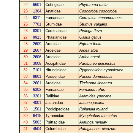
22
6601
Cotingidae
Phytotoma rutila
23
1304
Anatidae
Coscoroba coscoroba
24
6311
Furnaridae
Certhiaxis cinnamomeus
25
7701
Sturnidae
Sturnus vulgaris
26
8301
Cardinalidae
Piranga flava
27
9913
Phasianidae
Gallus gallus
28
2609
Ardeidae
Egretta thula
29
2607
Ardeidae
Ardea alba
30
2606
Ardeidae
Ardea cocoi
31
3009
Accipitridae
Parabuteo unicinctus
32
7101
Hirundinidae
Pygochelidon cyanoleuca
33
8801
Passeridae
Passer domesticus
34
2601
Ardeidae
Tigrisoma lineatum
35
6302
Furnaridae
Furnarius rufus
36
3201
Rallidae
Aramides ypecaha
37
4001
Jacanidae
Jacana jacana
38
1501
Podicipedidae
Rollandia rolland
39
6415
Tyrannidae
Myiophobus fasciatus
40
5803
Psittacidae
Aratinga nenday
41
4504
Columbidae
Patagioenas picazuro