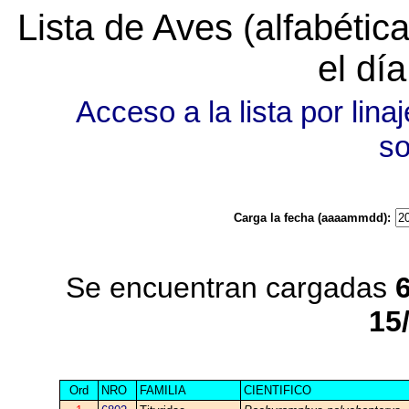
Lista de Aves (alfabéti
el dí
Acceso a la lista por linaj
s
Carga la fecha (aaaammdd):
Se encuentran cargadas
15
Ord
NRO
FAMILIA
CIENTIFICO