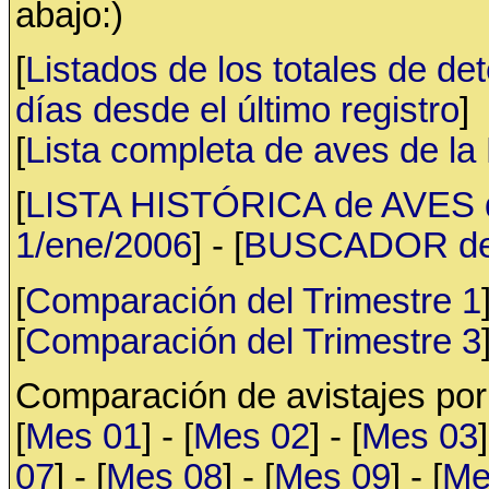
abajo:)
[
Listados de los totales de de
días desde el último registro
]
[
Lista completa de aves de l
[
LISTA HISTÓRICA de AVES d
1/ene/2006
] - [
BUSCADOR de av
[
Comparación del Trimestre 1
[
Comparación del Trimestre 3
Comparación de avistajes po
[
Mes 01
] - [
Mes 02
] - [
Mes 03
]
07
] - [
Mes 08
] - [
Mes 09
] - [
Me