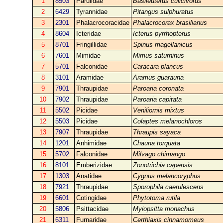
1
8503
Parulidae
Basileuterus culicivorus
2
6429
Tyrannidae
Pitangus sulphuratus
3
2301
Phalacrocoracidae
Phalacrocorax brasilianus
4
8604
Icteridae
Icterus pyrrhopterus
5
8701
Fringillidae
Spinus magellanicus
6
7601
Mimidae
Mimus saturninus
7
5701
Falconidae
Caracara plancus
8
3101
Aramidae
Aramus guarauna
9
7901
Thraupidae
Paroaria coronata
10
7902
Thraupidae
Paroaria capitata
11
5502
Picidae
Veniliornis mixtus
12
5503
Picidae
Colaptes melanochloros
13
7907
Thraupidae
Thraupis sayaca
14
1201
Anhimidae
Chauna torquata
15
5702
Falconidae
Milvago chimango
16
8101
Emberizidae
Zonotrichia capensis
17
1303
Anatidae
Cygnus melancoryphus
18
7921
Thraupidae
Sporophila caerulescens
19
6601
Cotingidae
Phytotoma rutila
20
5806
Psittacidae
Myiopsitta monachus
21
6311
Furnaridae
Certhiaxis cinnamomeus