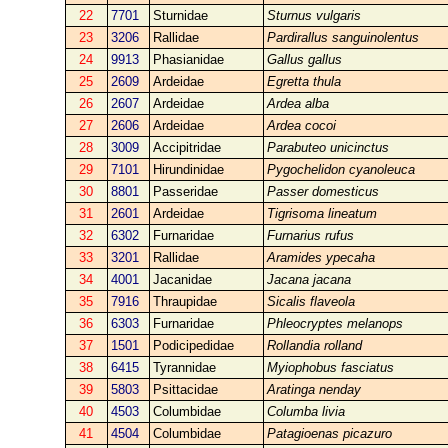
22
7701
Sturnidae
Sturnus vulgaris
23
3206
Rallidae
Pardirallus sanguinolentus
24
9913
Phasianidae
Gallus gallus
25
2609
Ardeidae
Egretta thula
26
2607
Ardeidae
Ardea alba
27
2606
Ardeidae
Ardea cocoi
28
3009
Accipitridae
Parabuteo unicinctus
29
7101
Hirundinidae
Pygochelidon cyanoleuca
30
8801
Passeridae
Passer domesticus
31
2601
Ardeidae
Tigrisoma lineatum
32
6302
Furnaridae
Furnarius rufus
33
3201
Rallidae
Aramides ypecaha
34
4001
Jacanidae
Jacana jacana
35
7916
Thraupidae
Sicalis flaveola
36
6303
Furnaridae
Phleocryptes melanops
37
1501
Podicipedidae
Rollandia rolland
38
6415
Tyrannidae
Myiophobus fasciatus
39
5803
Psittacidae
Aratinga nenday
40
4503
Columbidae
Columba livia
41
4504
Columbidae
Patagioenas picazuro