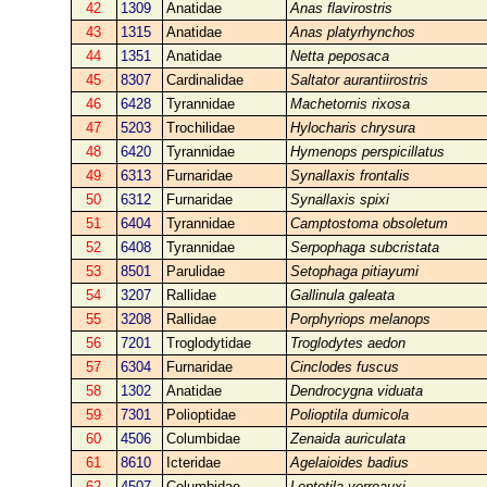
42
1309
Anatidae
Anas flavirostris
43
1315
Anatidae
Anas platyrhynchos
44
1351
Anatidae
Netta peposaca
45
8307
Cardinalidae
Saltator aurantiirostris
46
6428
Tyrannidae
Machetornis rixosa
47
5203
Trochilidae
Hylocharis chrysura
48
6420
Tyrannidae
Hymenops perspicillatus
49
6313
Furnaridae
Synallaxis frontalis
50
6312
Furnaridae
Synallaxis spixi
51
6404
Tyrannidae
Camptostoma obsoletum
52
6408
Tyrannidae
Serpophaga subcristata
53
8501
Parulidae
Setophaga pitiayumi
54
3207
Rallidae
Gallinula galeata
55
3208
Rallidae
Porphyriops melanops
56
7201
Troglodytidae
Troglodytes aedon
57
6304
Furnaridae
Cinclodes fuscus
58
1302
Anatidae
Dendrocygna viduata
59
7301
Polioptidae
Polioptila dumicola
60
4506
Columbidae
Zenaida auriculata
61
8610
Icteridae
Agelaioides badius
62
4507
Columbidae
Leptotila verreauxi