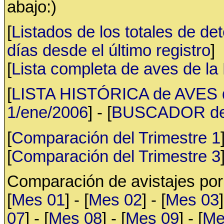
abajo:)
[
Listados de los totales de de
días desde el último registro
]
[
Lista completa de aves de l
[
LISTA HISTÓRICA de AVES d
1/ene/2006
] - [
BUSCADOR de av
[
Comparación del Trimestre 1
[
Comparación del Trimestre 3
Comparación de avistajes po
[
Mes 01
] - [
Mes 02
] - [
Mes 03
]
07
] - [
Mes 08
] - [
Mes 09
] - [
Me