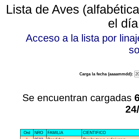
Lista de Aves (alfabéti
el dí
Acceso a la lista por linaj
s
Carga la fecha (aaaammdd):
Se encuentran cargadas
24
Ord
NRO
FAMILIA
CIENTIFICO