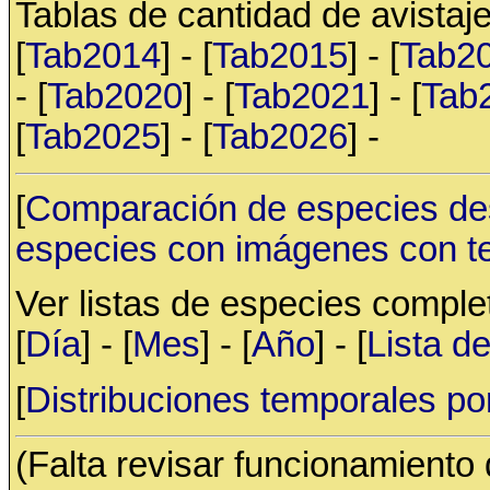
Tablas de cantidad de avistaje
[
Tab2014
] - [
Tab2015
] - [
Tab2
- [
Tab2020
] - [
Tab2021
] - [
Tab
[
Tab2025
] - [
Tab2026
] -
[
Comparación de especies de
especies con imágenes con t
Ver listas de especies compl
[
Día
] - [
Mes
] - [
Año
] - [
Lista d
[
Distribuciones temporales po
(Falta revisar funcionamiento