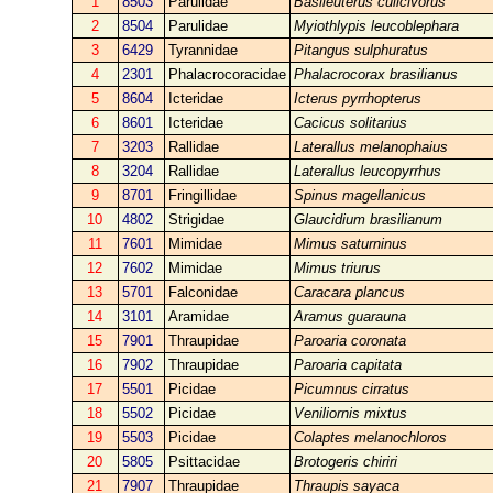
1
8503
Parulidae
Basileuterus culicivorus
2
8504
Parulidae
Myiothlypis leucoblephara
3
6429
Tyrannidae
Pitangus sulphuratus
4
2301
Phalacrocoracidae
Phalacrocorax brasilianus
5
8604
Icteridae
Icterus pyrrhopterus
6
8601
Icteridae
Cacicus solitarius
7
3203
Rallidae
Laterallus melanophaius
8
3204
Rallidae
Laterallus leucopyrrhus
9
8701
Fringillidae
Spinus magellanicus
10
4802
Strigidae
Glaucidium brasilianum
11
7601
Mimidae
Mimus saturninus
12
7602
Mimidae
Mimus triurus
13
5701
Falconidae
Caracara plancus
14
3101
Aramidae
Aramus guarauna
15
7901
Thraupidae
Paroaria coronata
16
7902
Thraupidae
Paroaria capitata
17
5501
Picidae
Picumnus cirratus
18
5502
Picidae
Veniliornis mixtus
19
5503
Picidae
Colaptes melanochloros
20
5805
Psittacidae
Brotogeris chiriri
21
7907
Thraupidae
Thraupis sayaca