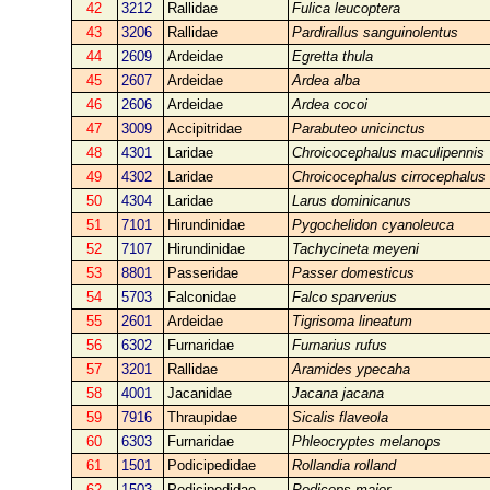
42
3212
Rallidae
Fulica leucoptera
43
3206
Rallidae
Pardirallus sanguinolentus
44
2609
Ardeidae
Egretta thula
45
2607
Ardeidae
Ardea alba
46
2606
Ardeidae
Ardea cocoi
47
3009
Accipitridae
Parabuteo unicinctus
48
4301
Laridae
Chroicocephalus maculipennis
49
4302
Laridae
Chroicocephalus cirrocephalus
50
4304
Laridae
Larus dominicanus
51
7101
Hirundinidae
Pygochelidon cyanoleuca
52
7107
Hirundinidae
Tachycineta meyeni
53
8801
Passeridae
Passer domesticus
54
5703
Falconidae
Falco sparverius
55
2601
Ardeidae
Tigrisoma lineatum
56
6302
Furnaridae
Furnarius rufus
57
3201
Rallidae
Aramides ypecaha
58
4001
Jacanidae
Jacana jacana
59
7916
Thraupidae
Sicalis flaveola
60
6303
Furnaridae
Phleocryptes melanops
61
1501
Podicipedidae
Rollandia rolland
62
1503
Podicipedidae
Podiceps major