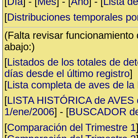
[
Día
] - [
Mes
] - [
Año
] - [
Lista d
[
Distribuciones temporales po
(Falta revisar funcionamiento
abajo:)
[
Listados de los totales de de
días desde el último registro
]
[
Lista completa de aves de l
[
LISTA HISTÓRICA de AVES d
1/ene/2006
] - [
BUSCADOR de av
[
Comparación del Trimestre 1