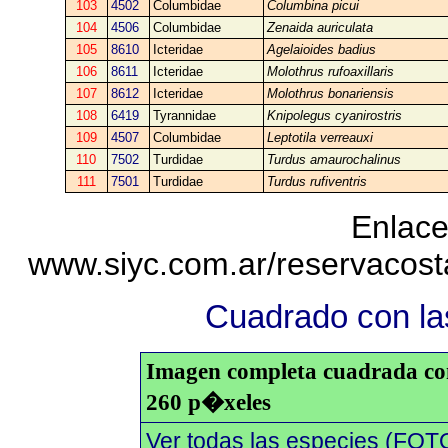
103
4502
Columbidae
Columbina picui
104
4506
Columbidae
Zenaida auriculata
105
8610
Icteridae
Agelaioides badius
106
8611
Icteridae
Molothrus rufoaxillaris
107
8612
Icteridae
Molothrus bonariensis
108
6419
Tyrannidae
Knipolegus cyanirostris
109
4507
Columbidae
Leptotila verreauxi
110
7502
Turdidae
Turdus amaurochalinus
111
7501
Turdidae
Turdus rufiventris
Enlace
www.siyc.com.ar/reservacos
Cuadrado con las
Imagen completa cuadrada con 
260 p�xeles
Ver todas las especies (FOT