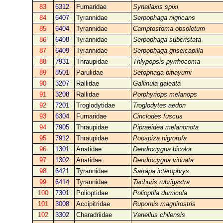
83
6312
Furnaridae
Synallaxis spixi
84
6407
Tyrannidae
Serpophaga nigricans
85
6404
Tyrannidae
Camptostoma obsoletum
86
6408
Tyrannidae
Serpophaga subcristata
87
6409
Tyrannidae
Serpophaga griseicapilla
88
7931
Thraupidae
Thlypopsis pyrrhocoma
89
8501
Parulidae
Setophaga pitiayumi
90
3207
Rallidae
Gallinula galeata
91
3208
Rallidae
Porphyriops melanops
92
7201
Troglodytidae
Troglodytes aedon
93
6304
Furnaridae
Cinclodes fuscus
94
7905
Thraupidae
Pipraeidea melanonota
95
7912
Thraupidae
Poospiza nigrorufa
96
1301
Anatidae
Dendrocygna bicolor
97
1302
Anatidae
Dendrocygna viduata
98
6421
Tyrannidae
Satrapa icterophrys
99
6414
Tyrannidae
Tachuris rubrigastra
100
7301
Polioptidae
Polioptila dumicola
101
3008
Accipitridae
Rupornis magnirostris
102
3302
Charadriidae
Vanellus chilensis