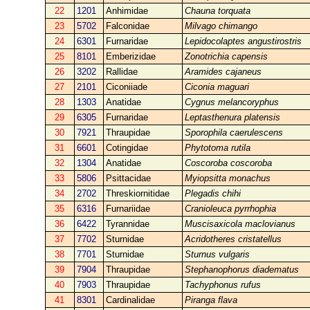
22
1201
Anhimidae
Chauna torquata
23
5702
Falconidae
Milvago chimango
24
6301
Furnaridae
Lepidocolaptes angustirostris
25
8101
Emberizidae
Zonotrichia capensis
26
3202
Rallidae
Aramides cajaneus
27
2101
Ciconiiade
Ciconia maguari
28
1303
Anatidae
Cygnus melancoryphus
29
6305
Furnaridae
Leptasthenura platensis
30
7921
Thraupidae
Sporophila caerulescens
31
6601
Cotingidae
Phytotoma rutila
32
1304
Anatidae
Coscoroba coscoroba
33
5806
Psittacidae
Myiopsitta monachus
34
2702
Threskiornitidae
Plegadis chihi
35
6316
Furnariidae
Cranioleuca pyrrhophia
36
6422
Tyrannidae
Muscisaxicola maclovianus
37
7702
Sturnidae
Acridotheres cristatellus
38
7701
Sturnidae
Sturnus vulgaris
39
7904
Thraupidae
Stephanophorus diadematus
40
7903
Thraupidae
Tachyphonus rufus
41
8301
Cardinalidae
Piranga flava