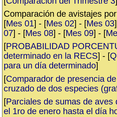
[
Comparación del Trimestre 3
Comparación de avistajes po
[
Mes 01
] - [
Mes 02
] - [
Mes 03
]
07
] - [
Mes 08
] - [
Mes 09
] - [
Me
[
PROBABILIDAD PORCENTUAL 
determinado en la RECS
] - [
Q
para un día determinado
]
[
Comparador de presencia de 
cruzado de dos especies (gr
[
Parciales de sumas de aves
el 1ro de enero hasta el día h