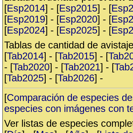
[
Esp2014
] - [
Esp2015
] - [
Esp
[
Esp2019
] - [
Esp2020
] - [
Esp
[
Esp2024
] - [
Esp2025
] - [
Esp
Tablas de cantidad de avistaje
[
Tab2014
] - [
Tab2015
] - [
Tab2
- [
Tab2020
] - [
Tab2021
] - [
Tab
[
Tab2025
] - [
Tab2026
] -
[
Comparación de especies de
especies con imágenes con t
Ver listas de especies compl