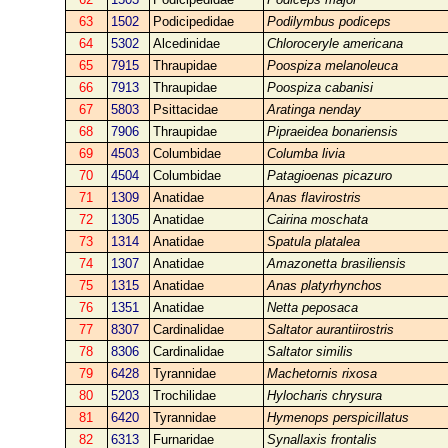
63
1502
Podicipedidae
Podilymbus podiceps
64
5302
Alcedinidae
Chloroceryle americana
65
7915
Thraupidae
Poospiza melanoleuca
66
7913
Thraupidae
Poospiza cabanisi
67
5803
Psittacidae
Aratinga nenday
68
7906
Thraupidae
Pipraeidea bonariensis
69
4503
Columbidae
Columba livia
70
4504
Columbidae
Patagioenas picazuro
71
1309
Anatidae
Anas flavirostris
72
1305
Anatidae
Cairina moschata
73
1314
Anatidae
Spatula platalea
74
1307
Anatidae
Amazonetta brasiliensis
75
1315
Anatidae
Anas platyrhynchos
76
1351
Anatidae
Netta peposaca
77
8307
Cardinalidae
Saltator aurantiirostris
78
8306
Cardinalidae
Saltator similis
79
6428
Tyrannidae
Machetornis rixosa
80
5203
Trochilidae
Hylocharis chrysura
81
6420
Tyrannidae
Hymenops perspicillatus
82
6313
Furnaridae
Synallaxis frontalis