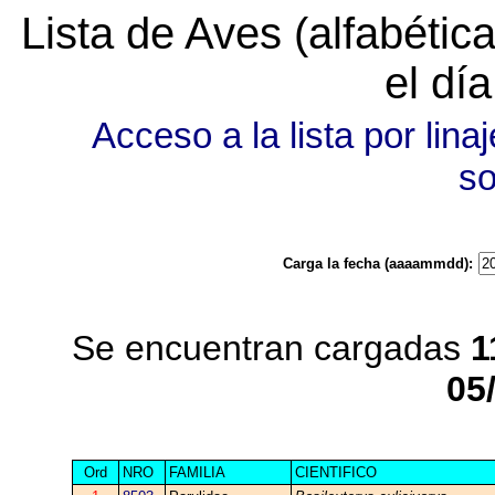
Lista de Aves (alfabéti
el dí
Acceso a la lista por linaj
s
Carga la fecha (aaaammdd):
Se encuentran cargadas
1
05
Ord
NRO
FAMILIA
CIENTIFICO