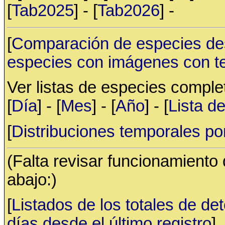
[
Tab2025
] - [
Tab2026
] -
[
Comparación de especies de
especies con imágenes con t
Ver listas de especies compl
[
Día
] - [
Mes
] - [
Año
] - [
Lista d
[
Distribuciones temporales po
(Falta revisar funcionamiento
abajo:)
[
Listados de los totales de de
días desde el último registro
]