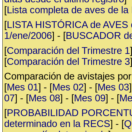
[
Lista completa de aves de l
[
LISTA HISTÓRICA de AVES d
1/ene/2006
] - [
BUSCADOR de av
[
Comparación del Trimestre 1
[
Comparación del Trimestre 3
Comparación de avistajes po
[
Mes 01
] - [
Mes 02
] - [
Mes 03
]
07
] - [
Mes 08
] - [
Mes 09
] - [
Me
[
PROBABILIDAD PORCENTUAL 
determinado en la RECS
] - [
Q