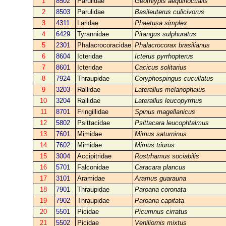
1
8502
Parulidae
Geothlypis aequinoctialis
2
8503
Parulidae
Basileuterus culicivorus
3
4311
Laridae
Phaetusa simplex
4
6429
Tyrannidae
Pitangus sulphuratus
5
2301
Phalacrocoracidae
Phalacrocorax brasilianus
6
8604
Icteridae
Icterus pyrrhopterus
7
8601
Icteridae
Cacicus solitarius
8
7924
Thraupidae
Coryphospingus cucullatus
9
3203
Rallidae
Laterallus melanophaius
10
3204
Rallidae
Laterallus leucopyrrhus
11
8701
Fringillidae
Spinus magellanicus
12
5802
Psittacidae
Psittacara leucophtalmus
13
7601
Mimidae
Mimus saturninus
14
7602
Mimidae
Mimus triurus
15
3004
Accipitridae
Rostrhamus sociabilis
16
5701
Falconidae
Caracara plancus
17
3101
Aramidae
Aramus guarauna
18
7901
Thraupidae
Paroaria coronata
19
7902
Thraupidae
Paroaria capitata
20
5501
Picidae
Picumnus cirratus
21
5502
Picidae
Veniliornis mixtus