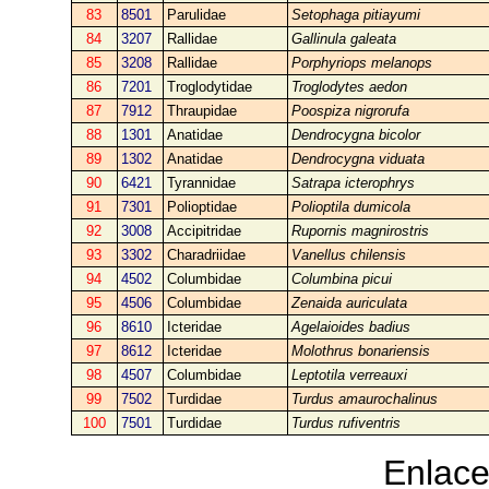
83
8501
Parulidae
Setophaga pitiayumi
84
3207
Rallidae
Gallinula galeata
85
3208
Rallidae
Porphyriops melanops
86
7201
Troglodytidae
Troglodytes aedon
87
7912
Thraupidae
Poospiza nigrorufa
88
1301
Anatidae
Dendrocygna bicolor
89
1302
Anatidae
Dendrocygna viduata
90
6421
Tyrannidae
Satrapa icterophrys
91
7301
Polioptidae
Polioptila dumicola
92
3008
Accipitridae
Rupornis magnirostris
93
3302
Charadriidae
Vanellus chilensis
94
4502
Columbidae
Columbina picui
95
4506
Columbidae
Zenaida auriculata
96
8610
Icteridae
Agelaioides badius
97
8612
Icteridae
Molothrus bonariensis
98
4507
Columbidae
Leptotila verreauxi
99
7502
Turdidae
Turdus amaurochalinus
100
7501
Turdidae
Turdus rufiventris
Enlace