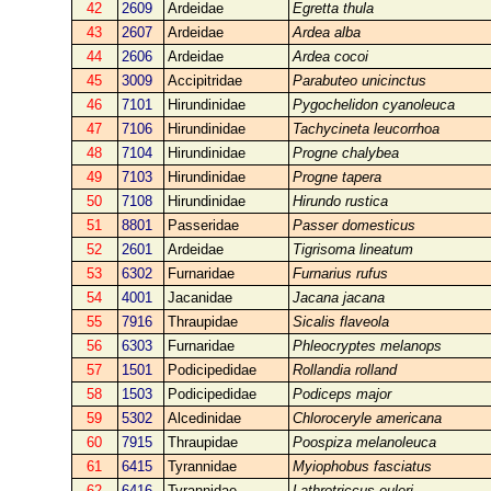
42
2609
Ardeidae
Egretta thula
43
2607
Ardeidae
Ardea alba
44
2606
Ardeidae
Ardea cocoi
45
3009
Accipitridae
Parabuteo unicinctus
46
7101
Hirundinidae
Pygochelidon cyanoleuca
47
7106
Hirundinidae
Tachycineta leucorrhoa
48
7104
Hirundinidae
Progne chalybea
49
7103
Hirundinidae
Progne tapera
50
7108
Hirundinidae
Hirundo rustica
51
8801
Passeridae
Passer domesticus
52
2601
Ardeidae
Tigrisoma lineatum
53
6302
Furnaridae
Furnarius rufus
54
4001
Jacanidae
Jacana jacana
55
7916
Thraupidae
Sicalis flaveola
56
6303
Furnaridae
Phleocryptes melanops
57
1501
Podicipedidae
Rollandia rolland
58
1503
Podicipedidae
Podiceps major
59
5302
Alcedinidae
Chloroceryle americana
60
7915
Thraupidae
Poospiza melanoleuca
61
6415
Tyrannidae
Myiophobus fasciatus
62
6416
Tyrannidae
Lathrotriccus euleri