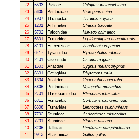
22
5503
Picidae
Colaptes melanochloros
23
5805
Psittacidae
Brotogeris chiriri
24
7907
Thraupidae
Thraupis sayaca
25
1201
Anhimidae
Chauna torquata
26
5702
Falconidae
Milvago chimango
27
6301
Furnaridae
Lepidocolaptes angustirostris
28
8101
Emberizidae
Zonotrichia capensis
29
6417
Tyrannidae
Pyrocephalus rubinus
30
2101
Ciconiiade
Ciconia maguari
31
1303
Anatidae
Cygnus melancoryphus
32
6601
Cotingidae
Phytotoma rutila
33
1304
Anatidae
Coscoroba coscoroba
34
5806
Psittacidae
Myiopsitta monachus
35
2701
Threskiornitidae
Phimosus infuscatus
36
6311
Furnaridae
Certhiaxis cinnamomeus
37
6308
Furnaridae
Limnoctites sulphuriferus
38
7702
Sturnidae
Acridotheres cristatellus
39
7701
Sturnidae
Sturnus vulgaris
40
3206
Rallidae
Pardirallus sanguinolentus
41
9913
Phasianidae
Gallus gallus