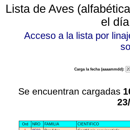
Lista de Aves (alfabéti
el dí
Acceso a la lista por linaj
s
Carga la fecha (aaaammdd):
Se encuentran cargadas
1
23
Ord
NRO
FAMILIA
CIENTIFICO