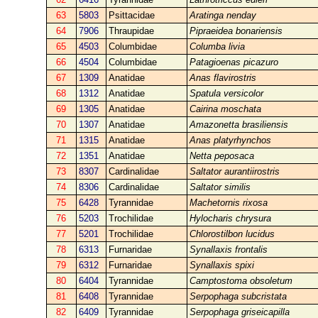
63
5803
Psittacidae
Aratinga nenday
64
7906
Thraupidae
Pipraeidea bonariensis
65
4503
Columbidae
Columba livia
66
4504
Columbidae
Patagioenas picazuro
67
1309
Anatidae
Anas flavirostris
68
1312
Anatidae
Spatula versicolor
69
1305
Anatidae
Cairina moschata
70
1307
Anatidae
Amazonetta brasiliensis
71
1315
Anatidae
Anas platyrhynchos
72
1351
Anatidae
Netta peposaca
73
8307
Cardinalidae
Saltator aurantiirostris
74
8306
Cardinalidae
Saltator similis
75
6428
Tyrannidae
Machetornis rixosa
76
5203
Trochilidae
Hylocharis chrysura
77
5201
Trochilidae
Chlorostilbon lucidus
78
6313
Furnaridae
Synallaxis frontalis
79
6312
Furnaridae
Synallaxis spixi
80
6404
Tyrannidae
Camptostoma obsoletum
81
6408
Tyrannidae
Serpophaga subcristata
82
6409
Tyrannidae
Serpophaga griseicapilla