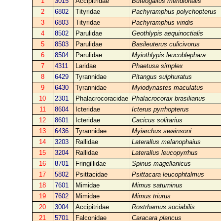
1
3015
Accipitridae
Buteogallus meridionalis
2
6802
Tityridae
Pachyramphus polychopterus
3
6803
Tityridae
Pachyramphus viridis
4
8502
Parulidae
Geothlypis aequinoctialis
5
8503
Parulidae
Basileuterus culicivorus
6
8504
Parulidae
Myiothlypis leucoblephara
7
4311
Laridae
Phaetusa simplex
8
6429
Tyrannidae
Pitangus sulphuratus
9
6430
Tyrannidae
Myiodynastes maculatus
10
2301
Phalacrocoracidae
Phalacrocorax brasilianus
11
8604
Icteridae
Icterus pyrrhopterus
12
8601
Icteridae
Cacicus solitarius
13
6436
Tyrannidae
Myiarchus swainsoni
14
3203
Rallidae
Laterallus melanophaius
15
3204
Rallidae
Laterallus leucopyrrhus
16
8701
Fringillidae
Spinus magellanicus
17
5802
Psittacidae
Psittacara leucophtalmus
18
7601
Mimidae
Mimus saturninus
19
7602
Mimidae
Mimus triurus
20
3004
Accipitridae
Rostrhamus sociabilis
21
5701
Falconidae
Caracara plancus