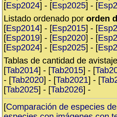
[
Esp2024
] - [
Esp2025
] - [
Esp
Listado ordenado por
orden d
[
Esp2014
] - [
Esp2015
] - [
Esp
[
Esp2019
] - [
Esp2020
] - [
Esp
[
Esp2024
] - [
Esp2025
] - [
Esp
Tablas de cantidad de avistaje
[
Tab2014
] - [
Tab2015
] - [
Tab2
- [
Tab2020
] - [
Tab2021
] - [
Tab
[
Tab2025
] - [
Tab2026
] -
[
Comparación de especies de
especies con imágenes con t