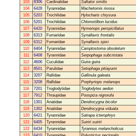
103
8306
Cardinalidae
Saltator similis
104
6428
Tyrannidae
Machetornis rixosa
105
5203
Trochilidae
Hylocharis chrysura
106
5201
Trochilidae
Chlorostilbon lucidus
107
6420
Tyrannidae
Hymenops perspicillatus
108
6313
Furnaridae
Synallaxis frontalis
109
6312
Furnaridae
Synallaxis spixi
110
6404
Tyrannidae
Camptostoma obsoletum
111
6408
Tyrannidae
Serpophaga subcristata
112
4606
Cuculidae
Guira guira
113
8501
Parulidae
Setophaga pitiayumi
114
3207
Rallidae
Gallinula galeata
115
3208
Rallidae
Porphyriops melanops
116
7201
Troglodytidae
Troglodytes aedon
117
7912
Thraupidae
Poospiza nigrorufa
118
1301
Anatidae
Dendrocygna bicolor
119
1302
Anatidae
Dendrocygna viduata
120
6421
Tyrannidae
Satrapa icterophrys
121
6405
Tyrannidae
Suiriri suiriri
122
6434
Tyrannidae
Tyrannus melancholicus
123
6410
Tyrannidae
Polystictus pectoralis