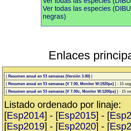
Ver todas las especies (DIBU
Ver todas las especies (DI
negras)
Enlaces princip
[
Resumen anual en 53 semanas (Versión 3.00)
]
[
Resumen anual en 53 semanas (V 7.00, Monitor W:1920px)
] - 15 seg
[
Resumen anual en 53 semanas (V 7.00c, Monitor W:1200px)
] - 15 se
Listado ordenado por linaje:
[
Esp2014
] - [
Esp2015
] - [
Esp
[
Esp2019
] - [
Esp2020
] - [
Esp