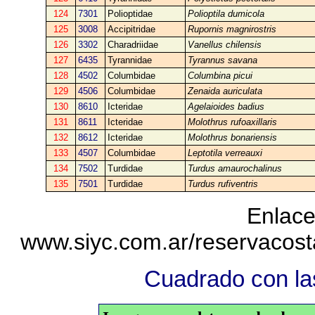
124
7301
Polioptidae
Polioptila dumicola
125
3008
Accipitridae
Rupornis magnirostris
126
3302
Charadriidae
Vanellus chilensis
127
6435
Tyrannidae
Tyrannus savana
128
4502
Columbidae
Columbina picui
129
4506
Columbidae
Zenaida auriculata
130
8610
Icteridae
Agelaioides badius
131
8611
Icteridae
Molothrus rufoaxillaris
132
8612
Icteridae
Molothrus bonariensis
133
4507
Columbidae
Leptotila verreauxi
134
7502
Turdidae
Turdus amaurochalinus
135
7501
Turdidae
Turdus rufiventris
Enlace
www.siyc.com.ar/reservacos
Cuadrado con las