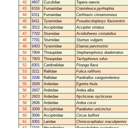
42
4607
Cuculidae
Tapera naevia
43
6316
Furnariidae
Cranioleuca pyrrhophia
44
6311
Furnaridae
Certhiaxis cinnamomeus
45
6411
Tyrannidae
Pseudocolopteryx flaviventris
46
3012
Accipitridae
Accipiter striatus
47
7702
Sturnidae
Acridotheres cristatellus
48
7701
Sturnidae
Sturnus vulgaris
49
6403
Tyrannidae
Elaenia parvirostris
50
7904
Thraupidae
Stephanophorus diadematus
51
7903
Thraupidae
Tachyphonus rufus
52
8301
Cardinalidae
Piranga flava
53
3211
Rallidae
Fulica rufifrons
54
3206
Rallidae
Pardirallus sanguinolentus
55
2609
Ardeidae
Egretta thula
56
2607
Ardeidae
Ardea alba
57
2603
Ardeidae
Nycticorax nycticorax
58
2606
Ardeidae
Ardea cocoi
59
3009
Accipitridae
Parabuteo unicinctus
60
3006
Accipitridae
Circus buffoni
61
4301
Laridae
Chroicocephalus maculipennis
62
7101
Hirundinidae
Pygochelidon cyanoleuca