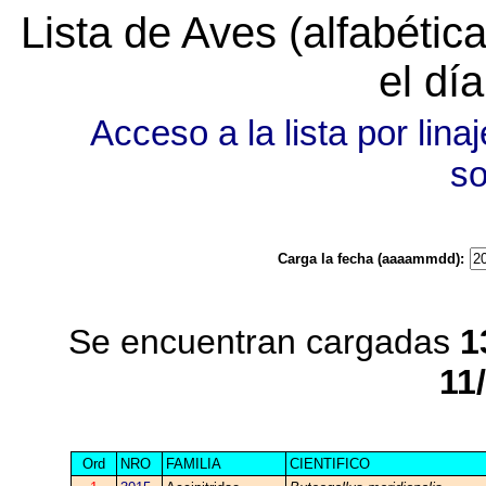
Lista de Aves (alfabéti
el dí
Acceso a la lista por linaj
s
Carga la fecha (aaaammdd):
Se encuentran cargadas
1
11
Ord
NRO
FAMILIA
CIENTIFICO