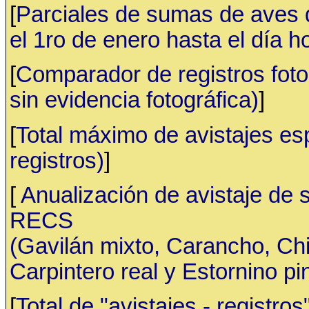
[
Parciales de sumas de aves
el 1ro de enero hasta el día h
[
Comparador de registros fotog
sin evidencia fotográfica)
]
[
Total máximo de avistajes e
registros)
]
[
Anualización de avistaje de 
RECS
(Gavilán mixto, Carancho, C
Carpintero real y Estornino pi
[
Total de "avistajes - registr