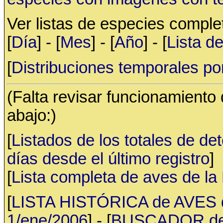
Ver listas de especies compl
[
Día
] - [
Mes
] - [
Año
] - [
Lista d
[
Distribuciones temporales po
(Falta revisar funcionamiento
abajo:)
[
Listados de los totales de de
días desde el último registro
]
[
Lista completa de aves de l
[
LISTA HISTÓRICA de AVES d
1/ene/2006
] - [
BUSCADOR de av