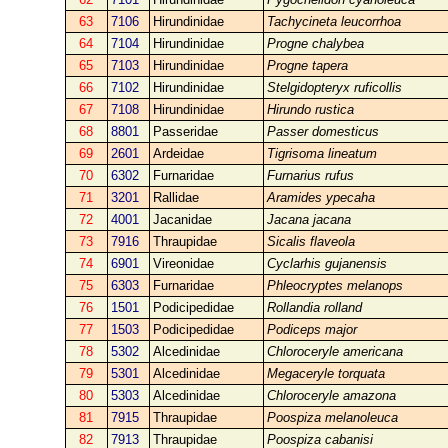
63
7106
Hirundinidae
Tachycineta leucorrhoa
64
7104
Hirundinidae
Progne chalybea
65
7103
Hirundinidae
Progne tapera
66
7102
Hirundinidae
Stelgidopteryx ruficollis
67
7108
Hirundinidae
Hirundo rustica
68
8801
Passeridae
Passer domesticus
69
2601
Ardeidae
Tigrisoma lineatum
70
6302
Furnaridae
Furnarius rufus
71
3201
Rallidae
Aramides ypecaha
72
4001
Jacanidae
Jacana jacana
73
7916
Thraupidae
Sicalis flaveola
74
6901
Vireonidae
Cyclarhis gujanensis
75
6303
Furnaridae
Phleocryptes melanops
76
1501
Podicipedidae
Rollandia rolland
77
1503
Podicipedidae
Podiceps major
78
5302
Alcedinidae
Chloroceryle americana
79
5301
Alcedinidae
Megaceryle torquata
80
5303
Alcedinidae
Chloroceryle amazona
81
7915
Thraupidae
Poospiza melanoleuca
82
7913
Thraupidae
Poospiza cabanisi