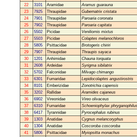
22
3101
Aramidae
Aramus guarauna
23
7925
Thraupidae
Gubernatrix cristata
24
7901
Thraupidae
Paroaria coronata
25
7902
Thraupidae
Paroaria capitata
26
5502
Picidae
Veniliornis mixtus
27
5503
Picidae
Colaptes melanochloros
28
5805
Psittacidae
Brotogeris chiriri
29
7907
Thraupidae
Thraupis sayaca
30
1201
Anhimidae
Chauna torquata
31
2608
Ardeidae
Syrigma sibilatrix
32
5702
Falconidae
Milvago chimango
33
6301
Furnaridae
Lepidocolaptes angustirostris
34
8101
Emberizidae
Zonotrichia capensis
35
3202
Rallidae
Aramides cajaneus
36
6902
Vireonidae
Vireo olivaceus
37
6310
Furnaridae
Schoeniophylax phryganophilu
38
6417
Tyrannidae
Pyrocephalus rubinus
39
1303
Anatidae
Cygnus melancoryphus
40
1304
Anatidae
Coscoroba coscoroba
41
5806
Psittacidae
Myiopsitta monachus