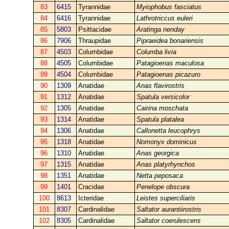
83
6415
Tyrannidae
Myiophobus fasciatus
84
6416
Tyrannidae
Lathrotriccus euleri
85
5803
Psittacidae
Aratinga nenday
86
7906
Thraupidae
Pipraeidea bonariensis
87
4503
Columbidae
Columba livia
88
4505
Columbidae
Patagioenas maculosa
89
4504
Columbidae
Patagioenas picazuro
90
1309
Anatidae
Anas flavirostris
91
1312
Anatidae
Spatula versicolor
92
1305
Anatidae
Cairina moschata
93
1314
Anatidae
Spatula platalea
94
1306
Anatidae
Callonetta leucophrys
95
1318
Anatidae
Nomonyx dominicus
96
1310
Anatidae
Anas georgica
97
1315
Anatidae
Anas platyrhynchos
98
1351
Anatidae
Netta peposaca
99
1401
Cracidae
Penelope obscura
100
8613
Icteridae
Leistes superciliaris
101
8307
Cardinalidae
Saltator aurantiirostris
102
8305
Cardinalidae
Saltator coerulescens