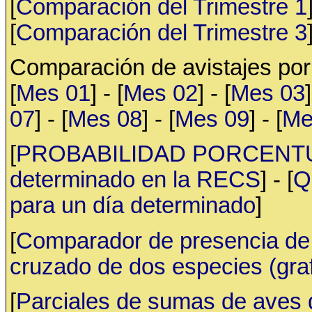
[
Comparación del Trimestre 1
[
Comparación del Trimestre 3
Comparación de avistajes po
[
Mes 01
] - [
Mes 02
] - [
Mes 03
]
07
] - [
Mes 08
] - [
Mes 09
] - [
Me
[
PROBABILIDAD PORCENTUAL 
determinado en la RECS
] - [
Q
para un día determinado
]
[
Comparador de presencia de 
cruzado de dos especies (gr
[
Parciales de sumas de aves