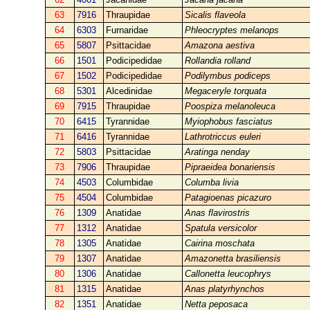
63
7916
Thraupidae
Sicalis flaveola
64
6303
Furnaridae
Phleocryptes melanops
65
5807
Psittacidae
Amazona aestiva
66
1501
Podicipedidae
Rollandia rolland
67
1502
Podicipedidae
Podilymbus podiceps
68
5301
Alcedinidae
Megaceryle torquata
69
7915
Thraupidae
Poospiza melanoleuca
70
6415
Tyrannidae
Myiophobus fasciatus
71
6416
Tyrannidae
Lathrotriccus euleri
72
5803
Psittacidae
Aratinga nenday
73
7906
Thraupidae
Pipraeidea bonariensis
74
4503
Columbidae
Columba livia
75
4504
Columbidae
Patagioenas picazuro
76
1309
Anatidae
Anas flavirostris
77
1312
Anatidae
Spatula versicolor
78
1305
Anatidae
Cairina moschata
79
1307
Anatidae
Amazonetta brasiliensis
80
1306
Anatidae
Callonetta leucophrys
81
1315
Anatidae
Anas platyrhynchos
82
1351
Anatidae
Netta peposaca