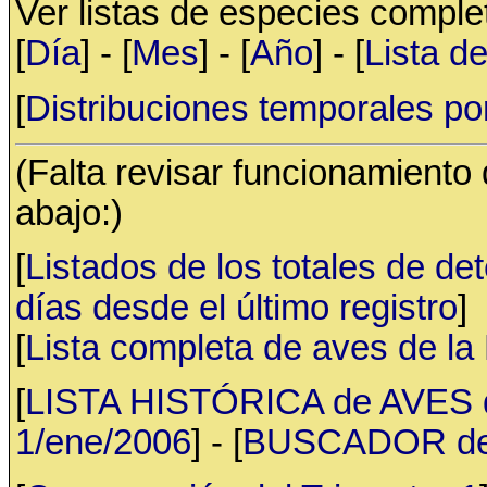
Ver listas de especies compl
[
Día
] - [
Mes
] - [
Año
] - [
Lista d
[
Distribuciones temporales po
(Falta revisar funcionamiento
abajo:)
[
Listados de los totales de de
días desde el último registro
]
[
Lista completa de aves de l
[
LISTA HISTÓRICA de AVES d
1/ene/2006
] - [
BUSCADOR de av