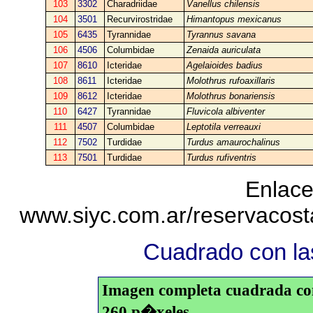
103
3302
Charadriidae
Vanellus chilensis
104
3501
Recurvirostridae
Himantopus mexicanus
105
6435
Tyrannidae
Tyrannus savana
106
4506
Columbidae
Zenaida auriculata
107
8610
Icteridae
Agelaioides badius
108
8611
Icteridae
Molothrus rufoaxillaris
109
8612
Icteridae
Molothrus bonariensis
110
6427
Tyrannidae
Fluvicola albiventer
111
4507
Columbidae
Leptotila verreauxi
112
7502
Turdidae
Turdus amaurochalinus
113
7501
Turdidae
Turdus rufiventris
Enlace
www.siyc.com.ar/reservacos
Cuadrado con las
Imagen completa cuadrada con 
260 p�xeles