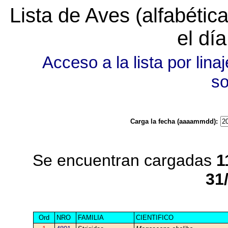
Lista de Aves (alfabéti
el dí
Acceso a la lista por linaj
s
Carga la fecha (aaaammdd):
Se encuentran cargadas
1
31
Ord
NRO
FAMILIA
CIENTIFICO