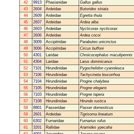
42
9913
Phasianidae
Gallus gallus
43
2604
Ardeidae
Butorides striata
44
2609
Ardeidae
Egretta thula
45
2607
Ardeidae
Ardea alba
46
2603
Ardeidae
Nycticorax nycticorax
47
2606
Ardeidae
Ardea cocoi
48
3009
Accipitridae
Parabuteo unicinctus
49
3006
Accipitridae
Circus buffoni
50
4301
Laridae
Chroicocephalus maculipennis
51
4304
Laridae
Larus dominicanus
52
7101
Hirundinidae
Pygochelidon cyanoleuca
53
7106
Hirundinidae
Tachycineta leucorrhoa
54
7104
Hirundinidae
Progne chalybea
55
7105
Hirundinidae
Progne elegans
56
7103
Hirundinidae
Progne tapera
57
7108
Hirundinidae
Hirundo rustica
58
8801
Passeridae
Passer domesticus
59
2601
Ardeidae
Tigrisoma lineatum
60
6302
Furnaridae
Furnarius rufus
61
3201
Rallidae
Aramides ypecaha
62
4001
Jacanidae
Jacana jacana