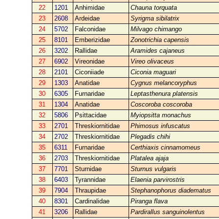
22
1201
Anhimidae
Chauna torquata
23
2608
Ardeidae
Syrigma sibilatrix
24
5702
Falconidae
Milvago chimango
25
8101
Emberizidae
Zonotrichia capensis
26
3202
Rallidae
Aramides cajaneus
27
6902
Vireonidae
Vireo olivaceus
28
2101
Ciconiiade
Ciconia maguari
29
1303
Anatidae
Cygnus melancoryphus
30
6305
Furnaridae
Leptasthenura platensis
31
1304
Anatidae
Coscoroba coscoroba
32
5806
Psittacidae
Myiopsitta monachus
33
2701
Threskiornitidae
Phimosus infuscatus
34
2702
Threskiornitidae
Plegadis chihi
35
6311
Furnaridae
Certhiaxis cinnamomeus
36
2703
Threskiornitidae
Platalea ajaja
37
7701
Sturnidae
Sturnus vulgaris
38
6403
Tyrannidae
Elaenia parvirostris
39
7904
Thraupidae
Stephanophorus diadematus
40
8301
Cardinalidae
Piranga flava
41
3206
Rallidae
Pardirallus sanguinolentus