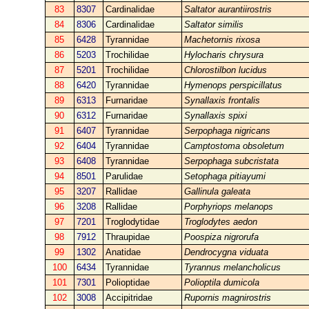
83
8307
Cardinalidae
Saltator aurantiirostris
84
8306
Cardinalidae
Saltator similis
85
6428
Tyrannidae
Machetornis rixosa
86
5203
Trochilidae
Hylocharis chrysura
87
5201
Trochilidae
Chlorostilbon lucidus
88
6420
Tyrannidae
Hymenops perspicillatus
89
6313
Furnaridae
Synallaxis frontalis
90
6312
Furnaridae
Synallaxis spixi
91
6407
Tyrannidae
Serpophaga nigricans
92
6404
Tyrannidae
Camptostoma obsoletum
93
6408
Tyrannidae
Serpophaga subcristata
94
8501
Parulidae
Setophaga pitiayumi
95
3207
Rallidae
Gallinula galeata
96
3208
Rallidae
Porphyriops melanops
97
7201
Troglodytidae
Troglodytes aedon
98
7912
Thraupidae
Poospiza nigrorufa
99
1302
Anatidae
Dendrocygna viduata
100
6434
Tyrannidae
Tyrannus melancholicus
101
7301
Polioptidae
Polioptila dumicola
102
3008
Accipitridae
Rupornis magnirostris