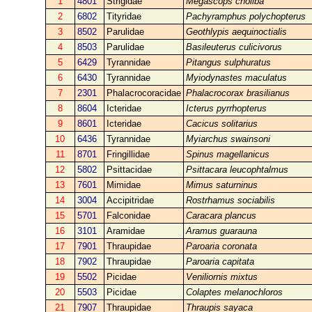
1
4801
Strigidae
Megascops choliba
2
6802
Tityridae
Pachyramphus polychopterus
3
8502
Parulidae
Geothlypis aequinoctialis
4
8503
Parulidae
Basileuterus culicivorus
5
6429
Tyrannidae
Pitangus sulphuratus
6
6430
Tyrannidae
Myiodynastes maculatus
7
2301
Phalacrocoracidae
Phalacrocorax brasilianus
8
8604
Icteridae
Icterus pyrrhopterus
9
8601
Icteridae
Cacicus solitarius
10
6436
Tyrannidae
Myiarchus swainsoni
11
8701
Fringillidae
Spinus magellanicus
12
5802
Psittacidae
Psittacara leucophtalmus
13
7601
Mimidae
Mimus saturninus
14
3004
Accipitridae
Rostrhamus sociabilis
15
5701
Falconidae
Caracara plancus
16
3101
Aramidae
Aramus guarauna
17
7901
Thraupidae
Paroaria coronata
18
7902
Thraupidae
Paroaria capitata
19
5502
Picidae
Veniliornis mixtus
20
5503
Picidae
Colaptes melanochloros
21
7907
Thraupidae
Thraupis sayaca