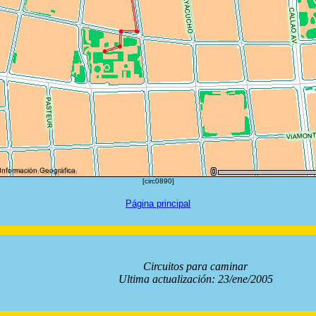
[circ0890]
Página principal
Circuitos para caminar
Ultima actualización: 23/ene/2005