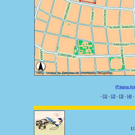
[Página Ant
- [
1
] - [
2
] - [
3
] - [
4
] -
Ul