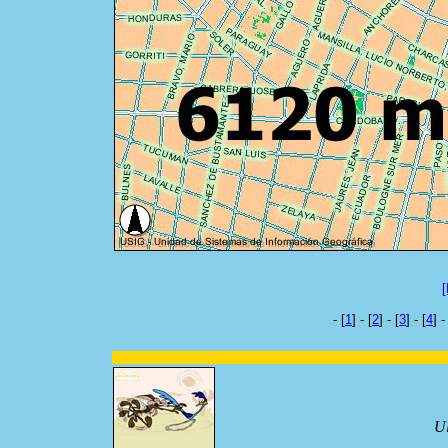
[
- [
1
] - [
2
] - [
3
] - [
4
] -
Ul