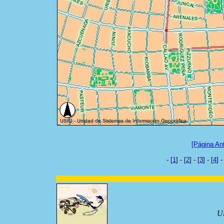
[Página Ant
- [
1
] - [
2
] - [
3
] - [
4
] 
Ul