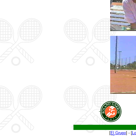
[
El Grupo
] - [
Lo