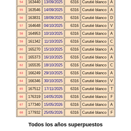
163440
13/09/2025
6316
Curutié blanco
A
54
163546
14/09/2025
6316
Curutié blanco
A
55
163831
18/09/2025
6316
Curutié blanco
D
56
164648
04/10/2025
6316
Curutié blanco
V
57
164953
10/10/2025
6316
Curutié blanco
A
58
161342
11/10/2025
6316
Curutié blanco
C
59
165270
15/10/2025
6316
Curutié blanco
A
60
165373
16/10/2025
6316
Curutié blanco
A
61
165535
18/10/2025
6316
Curutié blanco
C
62
166249
29/10/2025
6316
Curutié blanco
A
63
166346
30/10/2025
6316
Curutié blanco
V
64
167512
17/11/2025
6316
Curutié blanco
T
65
176319
14/05/2026
6316
Curutié blanco
F
66
177340
15/05/2026
6316
Curutié blanco
A
67
177932
25/05/2026
6316
Curutié blanco
F
68
Todos los años superpuestos