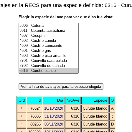
stajes en la RECS para una especie definida: 6316 - Curu
Elegir la especie del ave para ver qué días fue vista:
Ord
Id
Día
NroAve
Especie
Q
78524
18/10/2020
6316
Curutié blanco
A
1
78885
31/10/2020
6316
Curutié blanco
c
2
80266
03/11/2020
6316
Curutié blanco
D
3