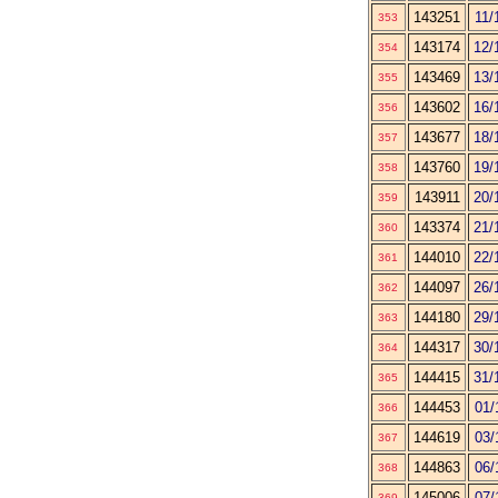
143251
11/
353
143174
12/
354
143469
13/
355
143602
16/
356
143677
18/
357
143760
19/
358
143911
20/
359
143374
21/
360
144010
22/
361
144097
26/
362
144180
29/
363
144317
30/
364
144415
31/
365
144453
01/
366
144619
03/
367
144863
06/
368
145006
07/
369