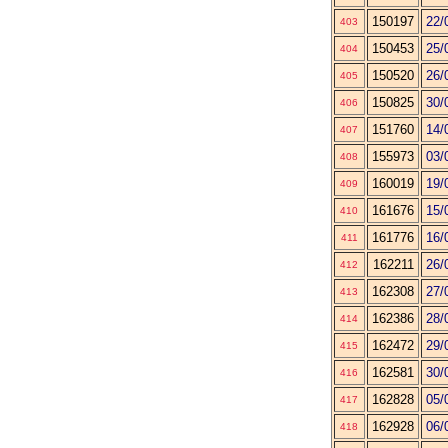
150197
22/
403
150453
25/
404
150520
26/
405
150825
30/
406
151760
14/
407
155973
03/
408
160019
19/
409
161676
15/
410
161776
16/
411
162211
26/
412
162308
27/
413
162386
28/
414
162472
29/
415
162581
30/
416
162828
05/
417
162928
06/
418