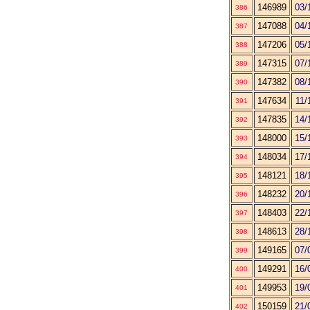
146989
03/
386
147088
04/
387
147206
05/
388
147315
07/
389
147382
08/
390
147634
11/
391
147835
14/
392
148000
15/
393
148034
17/
394
148121
18/
395
148232
20/
396
148403
22/
397
148613
28/
398
149165
07/
399
149291
16/
400
149953
19/
401
150159
21/
402