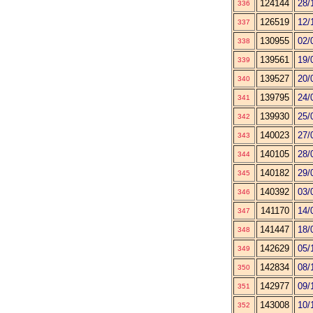
124144
28/
336
126519
12/
337
130955
02/
338
139561
19/
339
139527
20/
340
139795
24/
341
139930
25/
342
140023
27/
343
140105
28/
344
140182
29/
345
140392
03/
346
141170
14/
347
141447
18/
348
142629
05/
349
142834
08/
350
142977
09/
351
143008
10/
352