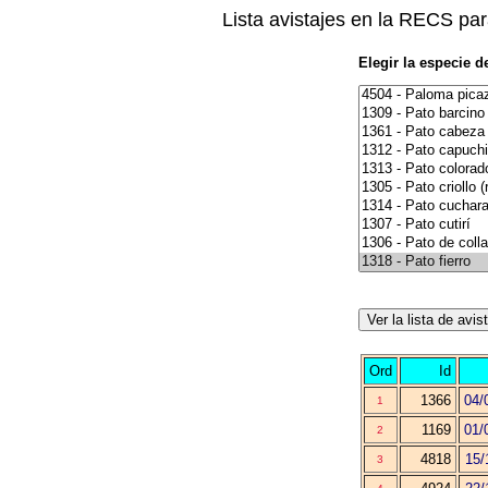
Lista avistajes en la RECS par
Elegir la especie d
Ord
Id
1366
04/
1
1169
01/
2
4818
15/
3