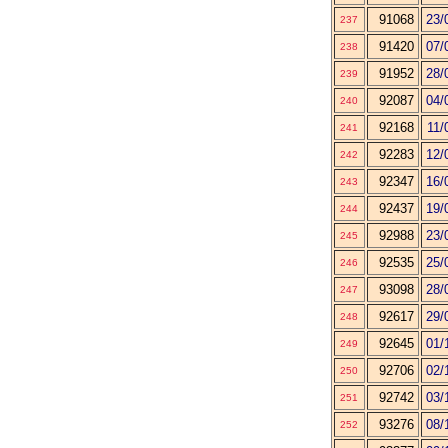
91068
23/
237
91420
07/
238
91952
28/
239
92087
04/
240
92168
11/
241
92283
12/
242
92347
16/
243
92437
19/
244
92988
23/
245
92535
25/
246
93098
28/
247
92617
29/
248
92645
01/
249
92706
02/
250
92742
03/
251
93276
08/
252