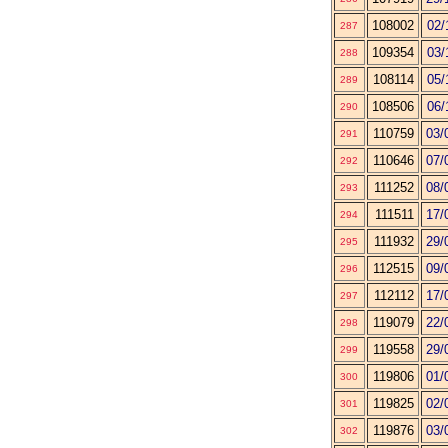
108002
02/
287
109354
03/
288
108114
05/
289
108506
06/
290
110759
03/
291
110646
07/
292
111252
08/
293
111511
17/
294
111932
29/
295
112515
09/
296
112112
17/
297
119079
22/
298
119558
29/
299
119806
01/
300
119825
02/
301
119876
03/
302