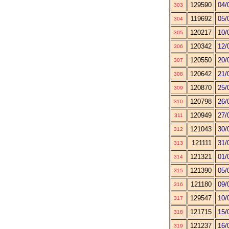
129590
04/
303
119692
05/
304
120217
10/
305
120342
12/
306
120550
20/
307
120642
21/
308
120870
25/
309
120798
26/
310
120949
27/
311
121043
30/
312
121111
31/
313
121321
01/
314
121390
05/
315
121180
09/
316
129547
10/
317
121715
15/
318
121237
16/
319