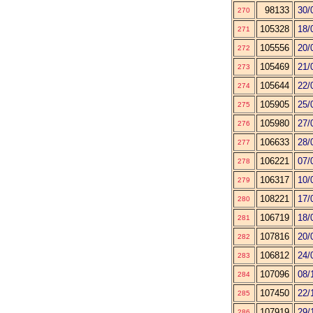
98133
30/
270
105328
18/
271
105556
20/
272
105469
21/
273
105644
22/
274
105905
25/
275
105980
27/
276
106633
28/
277
106221
07/
278
106317
10/
279
108221
17/
280
106719
18/
281
107816
20/
282
106812
24/
283
107096
08/
284
107450
22/
285
107919
29/
286