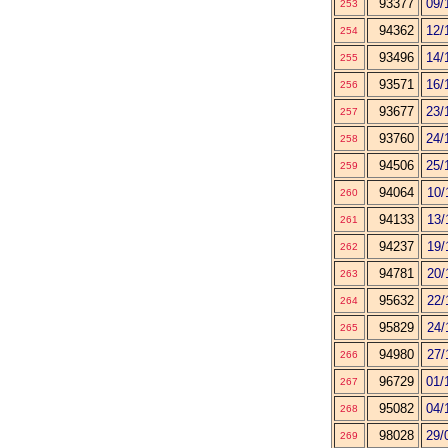
93377
09/
253
94362
12/
254
93496
14/
255
93571
16/
256
93677
23/
257
93760
24/
258
94506
25/
259
94064
10/
260
94133
13/
261
94237
19/
262
94781
20/
263
95632
22/
264
95829
24/
265
94980
27/
266
96729
01/
267
95082
04/
268
98028
29/
269