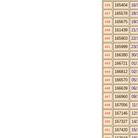
165404
16/
436
165578
18/
437
165675
19/
438
161439
21/
439
165903
22/
440
165999
23/
441
166380
30/
442
166721
01/
443
166812
02/
444
166570
05/
445
166639
06/
446
166960
09/
447
167056
11/
448
167146
12/
449
167327
14/
450
167420
15/
451