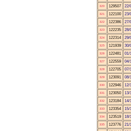
129507
22/
320
122100
23/
321
122386
27/
322
122235
28/
323
122314
29/
324
121939
30/
325
122481
01/
326
122559
04/
327
122705
07/
328
123091
08/
329
122946
12/
330
123050
13/
331
123184
14/
332
123354
15/
333
123519
18/
334
123776
21/
335