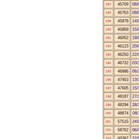
45709
08/
187
45763
09/
188
45978
14/
189
45869
15/
190
46052
19/
191
46123
20/
192
46250
22/
193
46732
03/
194
46986
06/
195
47453
13/
196
47605
15/
197
48187
27/
198
48294
28/
199
48874
08/
200
57515
24/
201
58762
06/
202
60387
22/
203