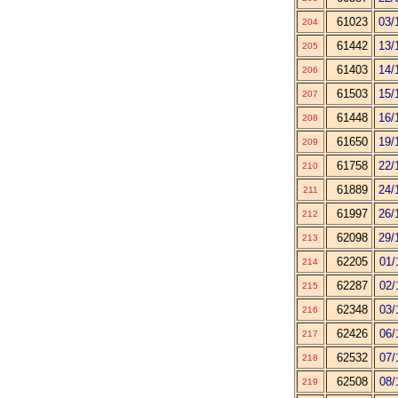
61023
03/
204
61442
13/
205
61403
14/
206
61503
15/
207
61448
16/
208
61650
19/
209
61758
22/
210
61889
24/
211
61997
26/
212
62098
29/
213
62205
01/
214
62287
02/
215
62348
03/
216
62426
06/
217
62532
07/
218
62508
08/
219