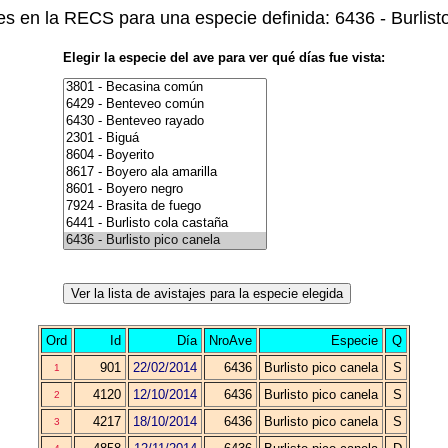
jes en la RECS para una especie definida: 6436 - Burlist
Elegir la especie del ave para ver qué días fue vista:
Ord
Id
Día
NroAve
Especie
Q
901
22/02/2014
6436
Burlisto pico canela
S
1
4120
12/10/2014
6436
Burlisto pico canela
S
2
4217
18/10/2014
6436
Burlisto pico canela
S
3