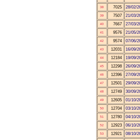
7025
28/02/2
38
7507
21/03/2
39
7667
27/03/2
40
9576
21/05/2
41
9574
07/06/2
42
12031
16/09/2
43
12184
19/09/2
44
12298
26/09/2
45
12396
27/09/2
46
12501
29/09/2
47
12749
30/09/2
48
12605
01/10/2
49
12704
03/10/2
50
12780
04/10/2
51
12923
06/10/2
52
12921
08/10/2
53