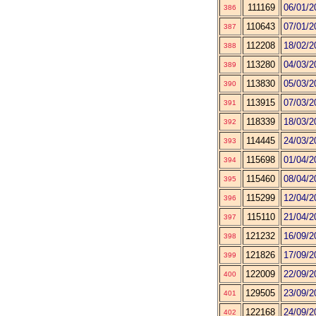
111169
06/01/2
386
110643
07/01/2
387
112208
18/02/2
388
113280
04/03/2
389
113830
05/03/2
390
113915
07/03/2
391
118339
18/03/2
392
114445
24/03/2
393
115698
01/04/2
394
115460
08/04/2
395
115299
12/04/2
396
115110
21/04/2
397
121232
16/09/2
398
121826
17/09/2
399
122009
22/09/2
400
129505
23/09/2
401
122168
24/09/2
402