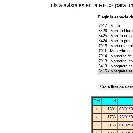
Lista avistajes en la RECS para u
Elegir la especie d
Ord
Id
1301
03/01/2
1
1753
25/01/2
2
1163
01/02/2
3