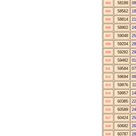
58189
08
303
58562
18
304
58814
21
305
58902
24
306
59048
25
307
59204
28
308
59282
29
309
59482
01
310
59584
07
311
59694
08
312
59876
11
313
59957
14
314
60385
22
315
60589
24
316
60424
25
317
60682
26
318
60787
28
319