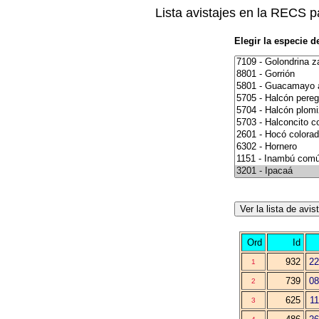
Lista avistajes en la RECS p
Elegir la especie d
Ord
Id
932
22
1
739
08
2
625
11
3