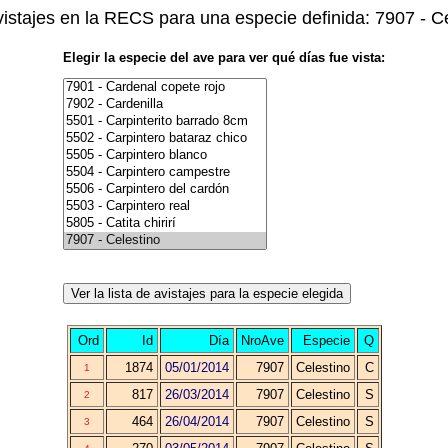
vistajes en la RECS para una especie definida: 7907 - C
Elegir la especie del ave para ver qué días fue vista:
Ord
Id
Día
NroAve
Especie
Q
1874
05/01/2014
7907
Celestino
C
1
817
26/03/2014
7907
Celestino
S
2
464
26/04/2014
7907
Celestino
S
3