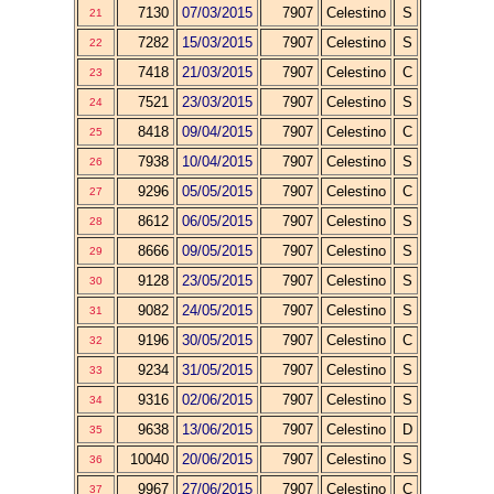
7130
07/03/2015
7907
Celestino
S
21
7282
15/03/2015
7907
Celestino
S
22
7418
21/03/2015
7907
Celestino
C
23
7521
23/03/2015
7907
Celestino
S
24
8418
09/04/2015
7907
Celestino
C
25
7938
10/04/2015
7907
Celestino
S
26
9296
05/05/2015
7907
Celestino
C
27
8612
06/05/2015
7907
Celestino
S
28
8666
09/05/2015
7907
Celestino
S
29
9128
23/05/2015
7907
Celestino
S
30
9082
24/05/2015
7907
Celestino
S
31
9196
30/05/2015
7907
Celestino
C
32
9234
31/05/2015
7907
Celestino
S
33
9316
02/06/2015
7907
Celestino
S
34
9638
13/06/2015
7907
Celestino
D
35
10040
20/06/2015
7907
Celestino
S
36
9967
27/06/2015
7907
Celestino
C
37